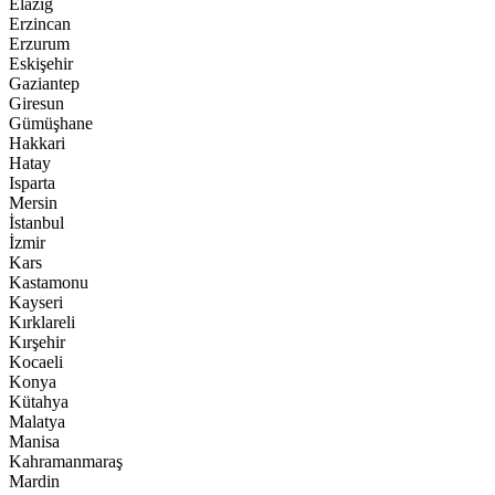
Elazığ
Erzincan
Erzurum
Eskişehir
Gaziantep
Giresun
Gümüşhane
Hakkari
Hatay
Isparta
Mersin
İstanbul
İzmir
Kars
Kastamonu
Kayseri
Kırklareli
Kırşehir
Kocaeli
Konya
Kütahya
Malatya
Manisa
Kahramanmaraş
Mardin