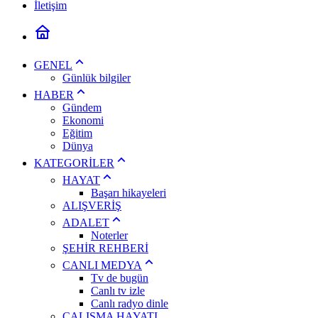
İletişim
GENEL
Günlük bilgiler
HABER
Gündem
Ekonomi
Eğitim
Dünya
KATEGORİLER
HAYAT
Başarı hikayeleri
ALIŞVERİŞ
ADALET
Noterler
ŞEHİR REHBERİ
CANLI MEDYA
Tv de bugün
Canlı tv izle
Canlı radyo dinle
ÇALIŞMA HAYATI