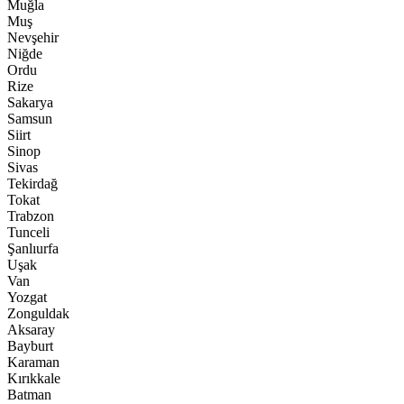
Muğla
Muş
Nevşehir
Niğde
Ordu
Rize
Sakarya
Samsun
Siirt
Sinop
Sivas
Tekirdağ
Tokat
Trabzon
Tunceli
Şanlıurfa
Uşak
Van
Yozgat
Zonguldak
Aksaray
Bayburt
Karaman
Kırıkkale
Batman