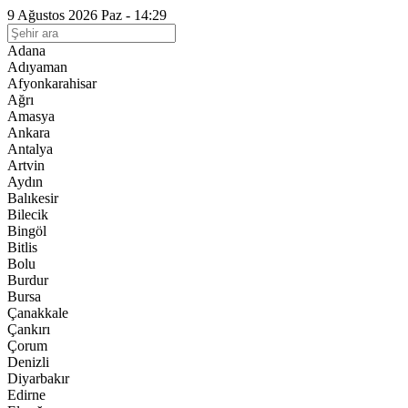
9 Ağustos 2026 Paz - 14:29
Adana
Adıyaman
Afyonkarahisar
Ağrı
Amasya
Ankara
Antalya
Artvin
Aydın
Balıkesir
Bilecik
Bingöl
Bitlis
Bolu
Burdur
Bursa
Çanakkale
Çankırı
Çorum
Denizli
Diyarbakır
Edirne