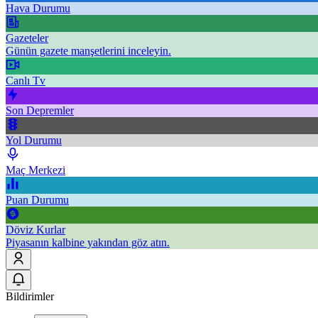
Hava Durumu
Gazeteler
Günün gazete manşetlerini inceleyin.
Canlı Tv
Son Depremler
Yol Durumu
Maç Merkezi
Puan Durumu
Döviz Kurlar
Piyasanın kalbine yakından göz atın.
Bildirimler