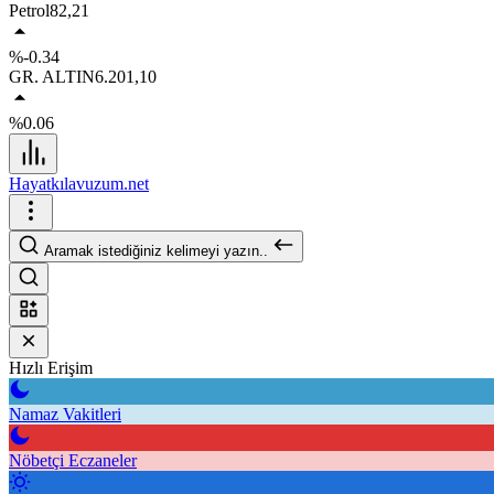
Petrol
82,21
%-0.34
GR. ALTIN
6.201,10
%0.06
Hayatkılavuzum.net
Aramak istediğiniz kelimeyi yazın..
Hızlı Erişim
Namaz Vakitleri
Nöbetçi Eczaneler