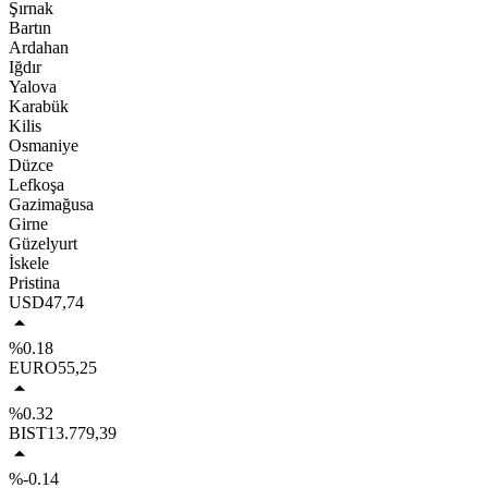
Şırnak
Bartın
Ardahan
Iğdır
Yalova
Karabük
Kilis
Osmaniye
Düzce
Lefkoşa
Gazimağusa
Girne
Güzelyurt
İskele
Pristina
USD
47,74
%0.18
EURO
55,25
%0.32
BIST
13.779,39
%-0.14