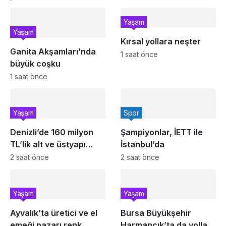
Yaşam
Yaşam
Kırsal yollara neşter
Ganita Akşamları’nda
1 saat önce
büyük coşku
1 saat önce
Yaşam
Spor
Denizli’de 160 milyon
Şampiyonlar, İETT ile
TL’lik alt ve üstyapı
İstanbul’da
yatırımı
2 saat önce
2 saat önce
Yaşam
Yaşam
Ayvalık’ta üretici ve el
Bursa Büyükşehir
emeği pazarı renk
Harmancık’ta da yolları