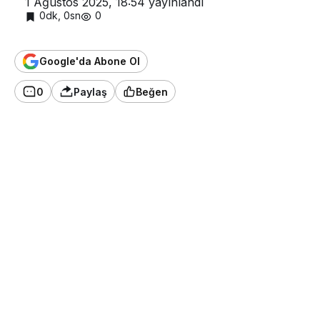
1 Ağustos 2025, 18:54
yayınlandı
0dk, 0sn
0
Google'da Abone Ol
0
Paylaş
Beğen