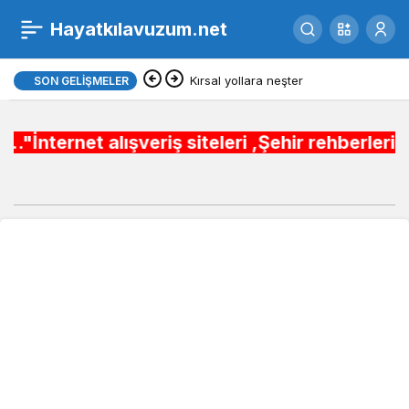
bado-ilk-seferini-
Hayatkılavuzum.net
0
gerceklestirdi-ayvalik-
Kırsal yollara neşter
SON GELIŞMELER
midilli-seferleri-basladi-
alışveriş siteleri ,Şehir rehberleri , Belediy
1-BR2LTJMf.jpeg