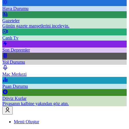
Hava Durumu
Gazeteler
Günün gazete manşetlerini inceleyin.
Canlı Tv
Son Depremler
Yol Durumu
Maç Merkezi
Puan Durumu
Döviz Kurlar
Piyasanın kalbine yakından göz atın.
Menü Oluştur