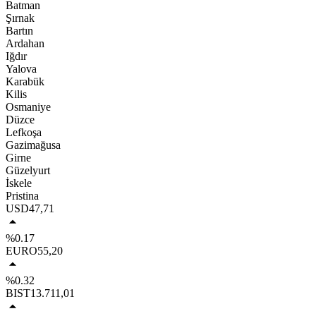
Batman
Şırnak
Bartın
Ardahan
Iğdır
Yalova
Karabük
Kilis
Osmaniye
Düzce
Lefkoşa
Gazimağusa
Girne
Güzelyurt
İskele
Pristina
USD
47,71
%0.17
EURO
55,20
%0.32
BIST
13.711,01