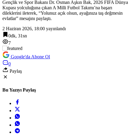
Gençlik ve Spor Bakanı Dr. Osman Aşkın Bak, 2026 FIFA Dünya
17:48
Kupası yolculuğuna çıkan A Milli Futbol Takımı’na başarı
Sakarya’da 3 mahalleye daha sportif yatırım
dileklerini ileterek, “Yolunuz açık olsun, ayağınıza taş değmesin
evlatlar” mesajını paylaştı.
2 Haziran 2026, 18:00
yayınlandı
0dk, 31sn
7
Google'da Abone Ol
0
Paylaş
Bu Yazıyı Paylaş