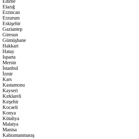
Edirne
Elazığ
Erzincan
Erzurum
Eskişehir
Gaziantep
Giresun
Gümüşhane
Hakkari
Hatay
Isparta
Mersin
İstanbul
İzmir
Kars
Kastamonu
Kayseri
Kırklareli
Kırşehir
Kocaeli
Konya
Kütahya
Malatya
Manisa
Kahramanmaraş