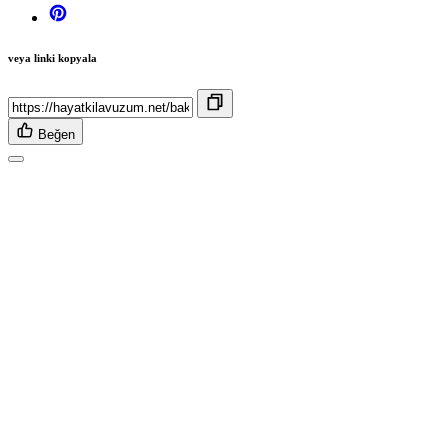
veya linki kopyala
Beğen