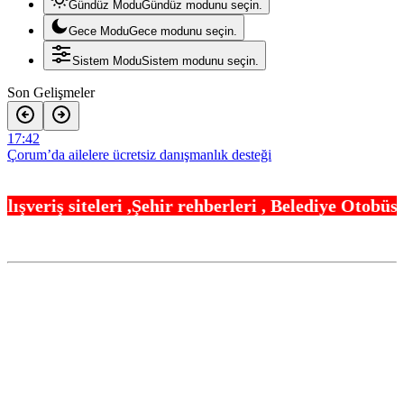
Gündüz Modu
Gündüz modunu seçin.
Gece Modu
Gece modunu seçin.
Sistem Modu
Sistem modunu seçin.
Son Gelişmeler
17:42
Çorum’da ailelere ücretsiz danışmanlık desteği
17:36
ir rehberleri , Belediye Otobüs,Metro,Tren saatle
Denizli Büyükşehir kentin ulaşım ağını güçlendiriyor
17:30
İzmir’de özel okullarda zorlu kayıt dönemi! Teşvikler kalktı, veli
devlet okuluna yöneldi
17:24
Trabzon Dernekler Federasyonu Şubesi açıldı
17:18
Sağlık çalışanlarından ücret ve emeklilik reformu çağrısı
17:12
Yuntdağı’nın 10 kilometrelik yolunda konfor çalışması