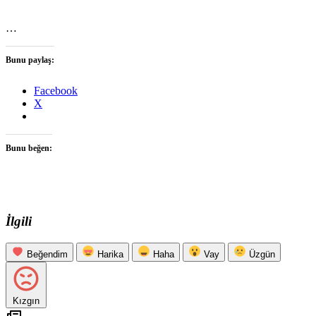
…
Bunu paylaş:
Facebook
X
Bunu beğen:
İlgili
Beğendim
Harika
Haha
Vay
Üzgün
Kızgın