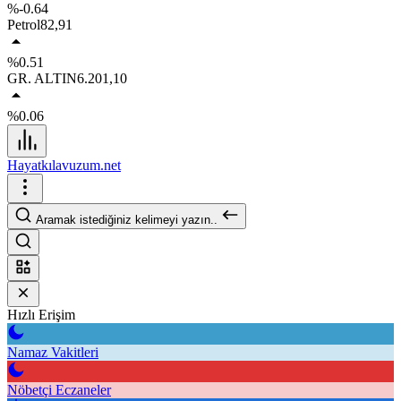
%-0.64
Petrol
82,91
%0.51
GR. ALTIN
6.201,10
%0.06
Hayatkılavuzum.net
Aramak istediğiniz kelimeyi yazın..
Hızlı Erişim
Namaz Vakitleri
Nöbetçi Eczaneler