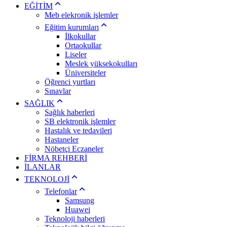
EĞİTİM
Meb elekronik işlemler
Eğitim kurumları
İlkokullar
Ortaokullar
Liseler
Meslek yüksekokulları
Üniversiteler
Öğrenci yurtları
Sınavlar
SAĞLIK
Sağlık haberleri
SB elektronik işlemler
Hastalık ve tedavileri
Hastaneler
Nöbetçi Eczaneler
FİRMA REHBERİ
İLANLAR
TEKNOLOJİ
Telefonlar
Samsung
Huawei
Teknoloji haberleri