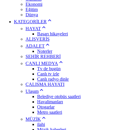
Ekonomi
Eğitim
Dünya
KATEGORİLER
HAYAT
Başarı hikayeleri
ALIŞVERİŞ
ADALET
Noterler
ŞEHİR REHBERİ
CANLI MEDYA
Tv de bugün
Canlı tv izle
Canlı radyo dinle
ÇALIŞMA HAYATI
Ulaşım
Belediye otobüs saatleri
Havalimanları
Otogarlar
Metro saatleri
MÜZİK
ilahi
Müzik haberleri