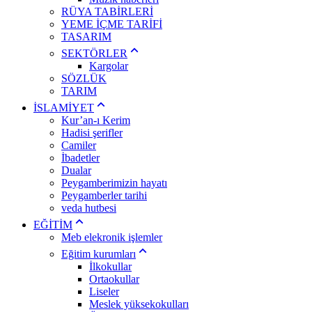
RÜYA TABİRLERİ
YEME İÇME TARİFİ
TASARIM
SEKTÖRLER
Kargolar
SÖZLÜK
TARIM
İSLAMİYET
Kur’an-ı Kerim
Hadisi şerifler
Camiler
İbadetler
Dualar
Peygamberimizin hayatı
Peygamberler tarihi
veda hutbesi
EĞİTİM
Meb elekronik işlemler
Eğitim kurumları
İlkokullar
Ortaokullar
Liseler
Meslek yüksekokulları