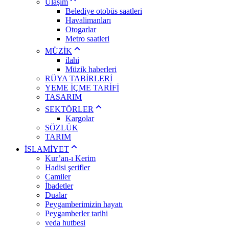
Ulaşım
Belediye otobüs saatleri
Havalimanları
Otogarlar
Metro saatleri
MÜZİK
ilahi
Müzik haberleri
RÜYA TABİRLERİ
YEME İÇME TARİFİ
TASARIM
SEKTÖRLER
Kargolar
SÖZLÜK
TARIM
İSLAMİYET
Kur’an-ı Kerim
Hadisi şerifler
Camiler
İbadetler
Dualar
Peygamberimizin hayatı
Peygamberler tarihi
veda hutbesi