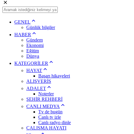
GENEL
Günlük bilgiler
HABER
Gündem
Ekonomi
Eğitim
Dünya
KATEGORİLER
HAYAT
Başarı hikayeleri
ALIŞVERİŞ
ADALET
Noterler
ŞEHİR REHBERİ
CANLI MEDYA
Tv de bugün
Canlı tv izle
Canlı radyo dinle
ÇALIŞMA HAYATI