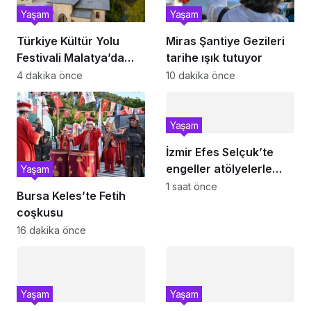
Yaşam
Yaşam
Türkiye Kültür Yolu
Miras Şantiye Gezileri
Festivali Malatya’da
tarihe ışık tutuyor
başlıyor
4 dakika önce
10 dakika önce
Yaşam
İzmir Efes Selçuk’te
engeller atölyelerle
Yaşam
aşılıyor
1 saat önce
Bursa Keles’te Fetih
coşkusu
16 dakika önce
Yaşam
Yaşam