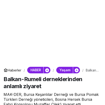
HABER
Yaşam
Haberler
Balkan-
Rumeli
Balkan-Rumeli derneklerinden
dernekl
erinden
anlamlı ziyaret
anlamlı
ziyaret
MAK-DER, Bursa Keşanlılar Derneği ve Bursa Pomak
Türkleri Derneği yöneticileri, Bosna Hersek Bursa
Fahri Konsolosu Muzaffer Çilek’i ziyaret etti.