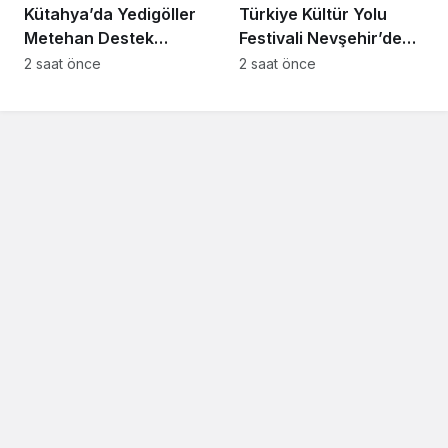
Kütahya’da Yedigöller
Türkiye Kültür Yolu
Metehan Destek
Festivali Nevşehir’de
Konserleri start aldı
tam gaz sürüyor
2 saat önce
2 saat önce