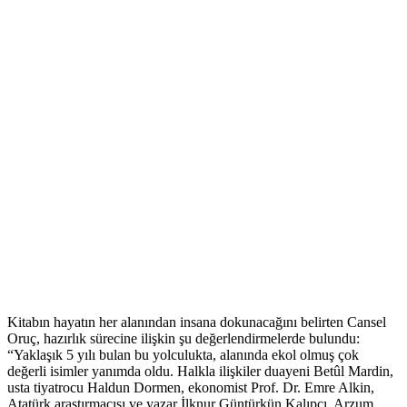
Kitabın hayatın her alanından insana dokunacağını belirten Cansel
Oruç, hazırlık sürecine ilişkin şu değerlendirmelerde bulundu:
“Yaklaşık 5 yılı bulan bu yolculukta, alanında ekol olmuş çok
değerli isimler yanımda oldu. Halkla ilişkiler duayeni Betûl Mardin,
usta tiyatrocu Haldun Dormen, ekonomist Prof. Dr. Emre Alkin,
Atatürk araştırmacısı ve yazar İlknur Güntürkün Kalıpçı, Arzum