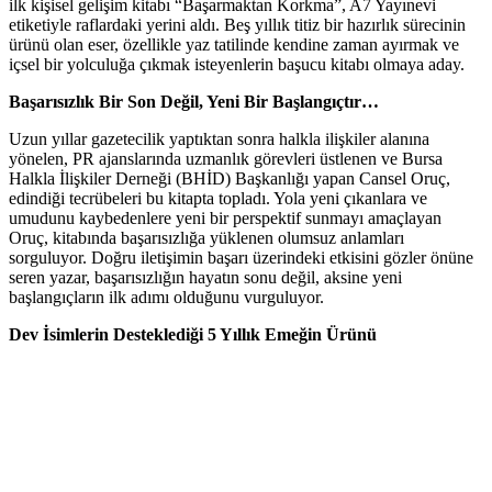
ilk kişisel gelişim kitabı “Başarmaktan Korkma”, A7 Yayınevi
etiketiyle raflardaki yerini aldı. Beş yıllık titiz bir hazırlık sürecinin
ürünü olan eser, özellikle yaz tatilinde kendine zaman ayırmak ve
içsel bir yolculuğa çıkmak isteyenlerin başucu kitabı olmaya aday.
Başarısızlık Bir Son Değil, Yeni Bir Başlangıçtır…
Uzun yıllar gazetecilik yaptıktan sonra halkla ilişkiler alanına
yönelen, PR ajanslarında uzmanlık görevleri üstlenen ve Bursa
Halkla İlişkiler Derneği (BHİD) Başkanlığı yapan Cansel Oruç,
edindiği tecrübeleri bu kitapta topladı. Yola yeni çıkanlara ve
umudunu kaybedenlere yeni bir perspektif sunmayı amaçlayan
Oruç, kitabında başarısızlığa yüklenen olumsuz anlamları
sorguluyor. Doğru iletişimin başarı üzerindeki etkisini gözler önüne
seren yazar, başarısızlığın hayatın sonu değil, aksine yeni
başlangıçların ilk adımı olduğunu vurguluyor.
Dev İsimlerin Desteklediği 5 Yıllık Emeğin Ürünü