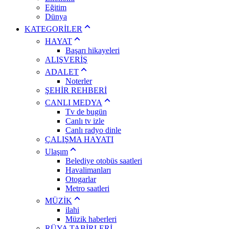
Eğitim
Dünya
KATEGORİLER
HAYAT
Başarı hikayeleri
ALIŞVERİŞ
ADALET
Noterler
ŞEHİR REHBERİ
CANLI MEDYA
Tv de bugün
Canlı tv izle
Canlı radyo dinle
ÇALIŞMA HAYATI
Ulaşım
Belediye otobüs saatleri
Havalimanları
Otogarlar
Metro saatleri
MÜZİK
ilahi
Müzik haberleri
RÜYA TABİRLERİ