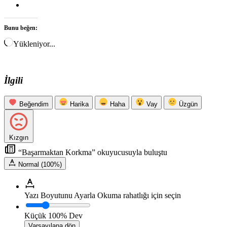
Bunu beğen:
Yükleniyor...
İlgili
Beğendim
Harika
Haha
Vay
Üzgün
Kızgın
“Başarmaktan Korkma” okuyucusuyla buluştu
Normal (100%)
Yazı Boyutunu Ayarla
Okuma rahatlığı için seçin
Küçük
100%
Dev
Varsayılana dön