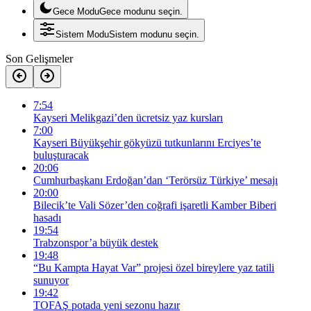
Gece Modu
Gece modunu seçin.
Sistem Modu
Sistem modunu seçin.
Son Gelişmeler
7:54
Kayseri Melikgazi’den ücretsiz yaz kursları
7:00
Kayseri Büyükşehir gökyüzü tutkunlarını Erciyes’te
buluşturacak
20:06
Cumhurbaşkanı Erdoğan’dan ‘Terörsüz Türkiye’ mesajı
20:00
Bilecik’te Vali Sözer’den coğrafi işaretli Kamber Biberi
hasadı
19:54
Trabzonspor’a büyük destek
19:48
“Bu Kampta Hayat Var” projesi özel bireylere yaz tatili
sunuyor
19:42
TOFAŞ potada yeni sezonu hazır