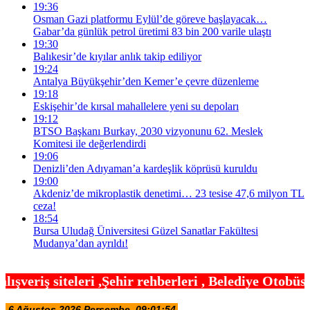
19:36
Osman Gazi platformu Eylül’de göreve başlayacak…
Gabar’da günlük petrol üretimi 83 bin 200 varile ulaştı
19:30
Balıkesir’de kıyılar anlık takip ediliyor
19:24
Antalya Büyükşehir’den Kemer’e çevre düzenleme
19:18
Eskişehir’de kırsal mahallelere yeni su depoları
19:12
BTSO Başkanı Burkay, 2030 vizyonunu 62. Meslek
Komitesi ile değerlendirdi
19:06
Denizli’den Adıyaman’a kardeşlik köprüsü kuruldu
19:00
Akdeniz’de mikroplastik denetimi… 23 tesise 47,6 milyon TL
ceza!
18:54
Bursa Uludağ Üniversitesi Güzel Sanatlar Fakültesi
Mudanya’dan ayrıldı!
hir rehberleri , Belediye Otobüs,Metro,Tren saatle