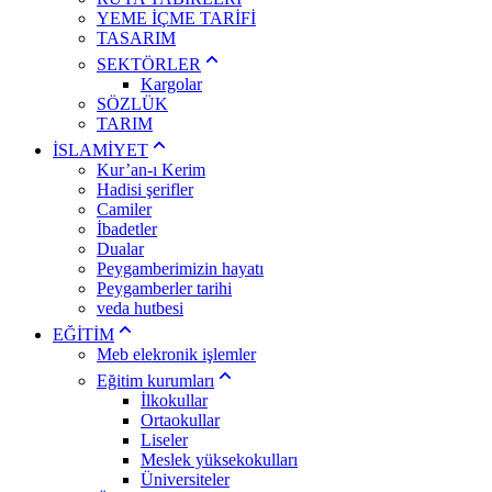
YEME İÇME TARİFİ
TASARIM
SEKTÖRLER
Kargolar
SÖZLÜK
TARIM
İSLAMİYET
Kur’an-ı Kerim
Hadisi şerifler
Camiler
İbadetler
Dualar
Peygamberimizin hayatı
Peygamberler tarihi
veda hutbesi
EĞİTİM
Meb elekronik işlemler
Eğitim kurumları
İlkokullar
Ortaokullar
Liseler
Meslek yüksekokulları
Üniversiteler