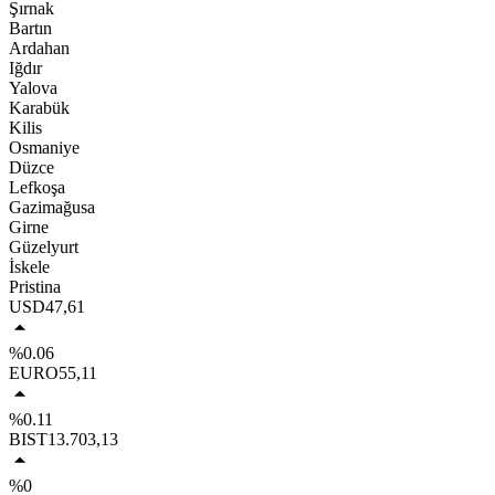
Şırnak
Bartın
Ardahan
Iğdır
Yalova
Karabük
Kilis
Osmaniye
Düzce
Lefkoşa
Gazimağusa
Girne
Güzelyurt
İskele
Pristina
USD
47,61
%0.06
EURO
55,11
%0.11
BIST
13.703,13
%0