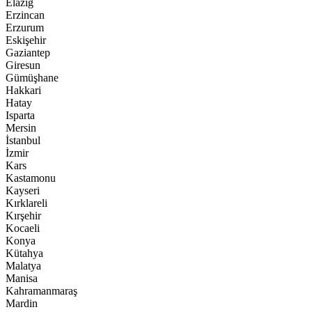
Elazığ
Erzincan
Erzurum
Eskişehir
Gaziantep
Giresun
Gümüşhane
Hakkari
Hatay
Isparta
Mersin
İstanbul
İzmir
Kars
Kastamonu
Kayseri
Kırklareli
Kırşehir
Kocaeli
Konya
Kütahya
Malatya
Manisa
Kahramanmaraş
Mardin