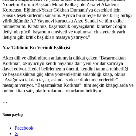
Yönetim Kurulu Başkanı Murat Kolbaşı ile Zarafet Akademi
Kurucusu, Eğitimci-Yazar Gökhan Dumanlı’ya destekleri için
sonsuz teşekkürlerimi sunarım. Ayrıca bu süreçte harika bir iş birliği
yürüttüğümüz A7 Yayınevi kurucusu Arzu Sandal ve tüm ekibe
minnettarım. Kitabımız, başarısızlık önyargılarını kırarken; doğru
iletişimin gücü, başarının cinsiyeti ve toplumsal cinsiyete duyarlı
iletişim gibi kritik başlıkları masaya yatırıyor.”
Yaz Tatilinin En Verimli Eşlikçisi
Akıcı dili ve düşündüren anlatımıyla dikkat çeken “Başarmaktan
Korkma”, okuyucuyu kendi hayatına dair yeni sorular sormaya
davet ediyor. Hedef belirlemenin önemi, kendini tanıma rehberliği
ve başarısızlıktan güç alma yöntemlerinin anlatıldığı kitap, okura
“Ayağınıza takılan taşlar, aslında sadece dinlenme yerleridir”
mesajını veriyor. “Başarmaktan Korkma”, tüm seçkin kitapçılarda ve
online kitap satış platformlarında okurlarını bekliyor.
…
Bunu paylaş:
Facebook
X