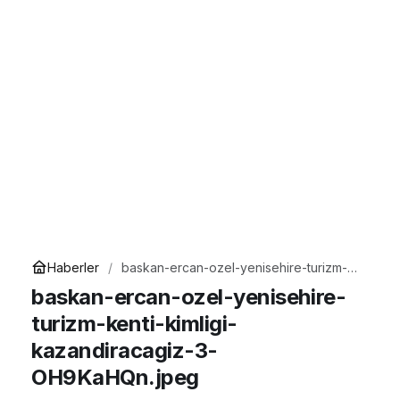
Haberler
baskan-ercan-ozel-yenisehire-turizm-
kenti-kimligi-kazandiracagiz-3-
baskan-ercan-ozel-yenisehire-
OH9KaHQn.jpeg
turizm-kenti-kimligi-
kazandiracagiz-3-
OH9KaHQn.jpeg