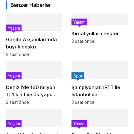
Benzer Haberler
Yaşam
Yaşam
Kırsal yollara neşter
Ganita Akşamları’nda
2 saat önce
büyük coşku
2 saat önce
Yaşam
Spor
Denizli’de 160 milyon
Şampiyonlar, İETT ile
TL’lik alt ve üstyapı
İstanbul’da
yatırımı
2 saat önce
3 saat önce
Yaşam
Yaşam