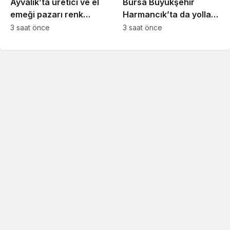
Ayvalık’ta üretici ve el
Bursa Büyükşehir
emeği pazarı renk
Harmancık’ta da yolları
katıyor
yeniliyor
3 saat önce
3 saat önce