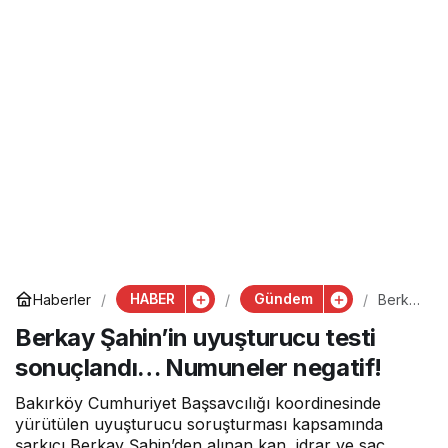
HABER
Gündem
Haberler
Berka
y
Berkay Şahin’in uyuşturucu testi
Şahin’i
n
sonuçlandı… Numuneler negatif!
uyuştu
rucu
testi
Bakırköy Cumhuriyet Başsavcılığı koordinesinde
sonuçl
yürütülen uyuşturucu soruşturması kapsamında
andı…
şarkıcı Berkay Şahin’den alınan kan, idrar ve saç