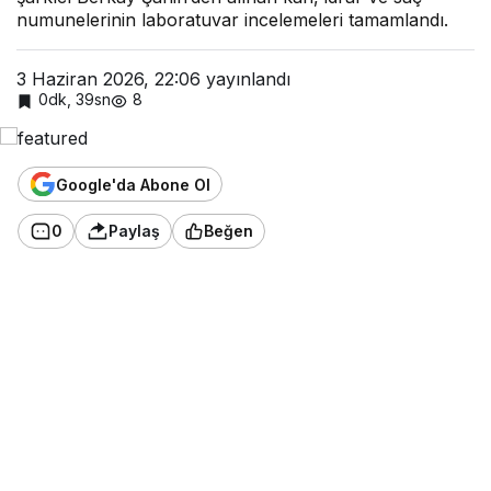
Numun
numunelerinin laboratuvar incelemeleri tamamlandı.
eler
negati
f!
3 Haziran 2026, 22:06
yayınlandı
0dk, 39sn
8
Google'da Abone Ol
0
Paylaş
Beğen