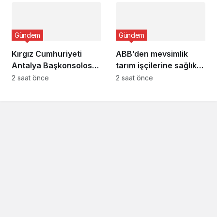
Gündem
Gündem
Kırgız Cumhuriyeti
ABB’den mevsimlik
Antalya Başkonsolosu
tarım işçilerine sağlık
Başkan Vekili Özdemir’i
buluşması
2 saat önce
2 saat önce
ziyaret etti