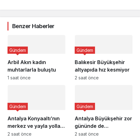
Benzer Haberler
Gündem
Gündem
Arbil Akın kadın
Balıkesir Büyükşehir
muhtarlarla buluştu
altyapıda hız kesmiyor
1 saat önce
2 saat önce
Gündem
Gündem
Antalya Konyaaltı’nın
Antalya Büyükşehir zor
merkez ve yayla yolları
gününde de
yenilenecek
vatandaşın yanında
2 saat önce
2 saat önce