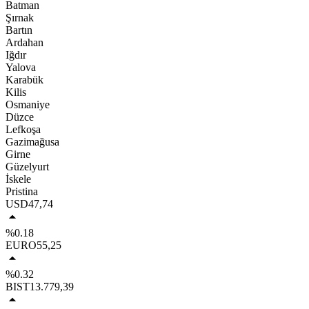
Batman
Şırnak
Bartın
Ardahan
Iğdır
Yalova
Karabük
Kilis
Osmaniye
Düzce
Lefkoşa
Gazimağusa
Girne
Güzelyurt
İskele
Pristina
USD
47,74
%0.18
EURO
55,25
%0.32
BIST
13.779,39