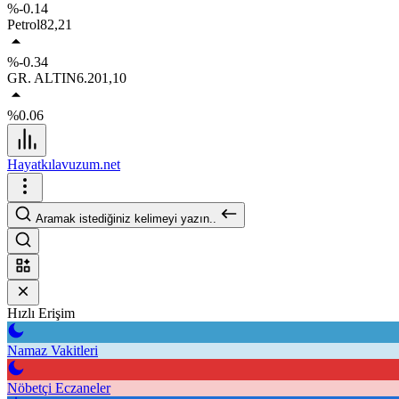
%-0.14
Petrol
82,21
%-0.34
GR. ALTIN
6.201,10
%0.06
Hayatkılavuzum.net
Aramak istediğiniz kelimeyi yazın..
Hızlı Erişim
Namaz Vakitleri
Nöbetçi Eczaneler