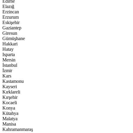
Edirne
Elazığ
Erzincan
Erzurum
Eskişehir
Gaziantep
Giresun
Gümüşhane
Hakkari
Hatay
Isparta
Mersin
İstanbul
İzmir
Kars
Kastamonu
Kayseri
Kırklareli
Kırşehir
Kocaeli
Konya
Kütahya
Malatya
Manisa
Kahramanmaraş