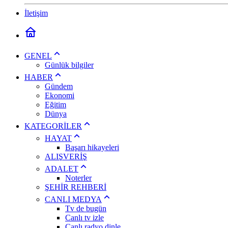
İletişim
GENEL
Günlük bilgiler
HABER
Gündem
Ekonomi
Eğitim
Dünya
KATEGORİLER
HAYAT
Başarı hikayeleri
ALIŞVERİŞ
ADALET
Noterler
ŞEHİR REHBERİ
CANLI MEDYA
Tv de bugün
Canlı tv izle
Canlı radyo dinle