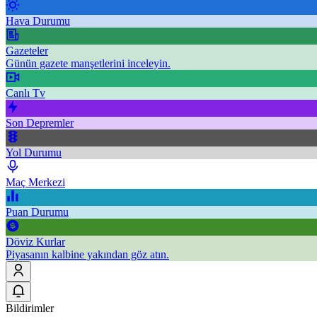
Hava Durumu
Gazeteler
Günün gazete manşetlerini inceleyin.
Canlı Tv
Son Depremler
Yol Durumu
Maç Merkezi
Puan Durumu
Döviz Kurlar
Piyasanın kalbine yakından göz atın.
Bildirimler