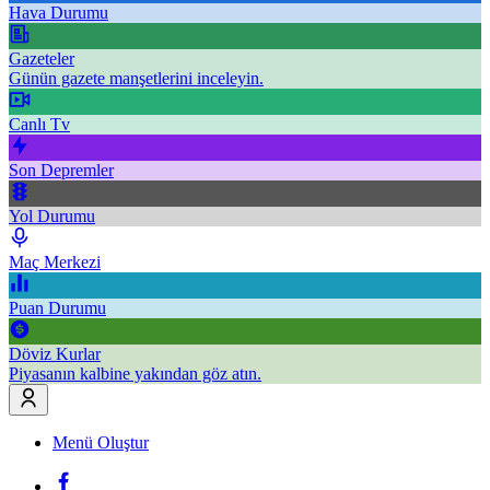
Hava Durumu
Gazeteler
Günün gazete manşetlerini inceleyin.
Canlı Tv
Son Depremler
Yol Durumu
Maç Merkezi
Puan Durumu
Döviz Kurlar
Piyasanın kalbine yakından göz atın.
Menü Oluştur