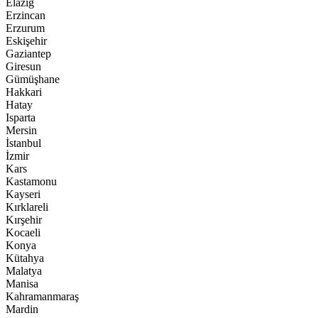
Elazığ
Erzincan
Erzurum
Eskişehir
Gaziantep
Giresun
Gümüşhane
Hakkari
Hatay
Isparta
Mersin
İstanbul
İzmir
Kars
Kastamonu
Kayseri
Kırklareli
Kırşehir
Kocaeli
Konya
Kütahya
Malatya
Manisa
Kahramanmaraş
Mardin