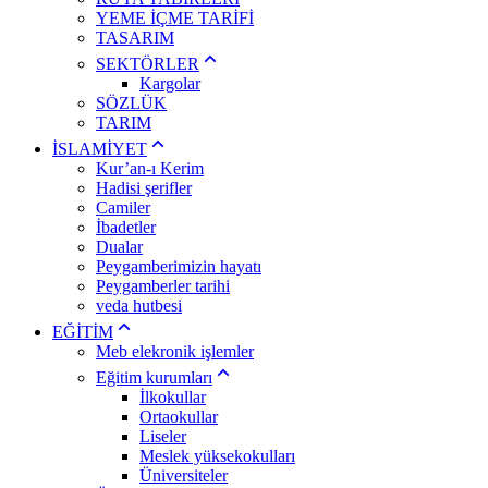
YEME İÇME TARİFİ
TASARIM
SEKTÖRLER
Kargolar
SÖZLÜK
TARIM
İSLAMİYET
Kur’an-ı Kerim
Hadisi şerifler
Camiler
İbadetler
Dualar
Peygamberimizin hayatı
Peygamberler tarihi
veda hutbesi
EĞİTİM
Meb elekronik işlemler
Eğitim kurumları
İlkokullar
Ortaokullar
Liseler
Meslek yüksekokulları
Üniversiteler