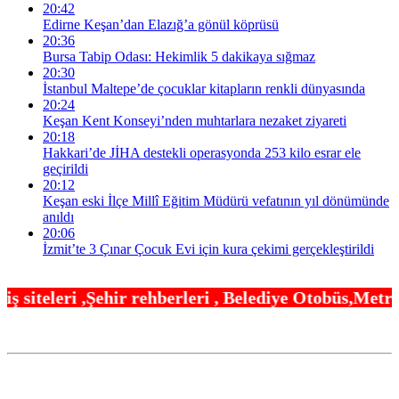
20:42
Edirne Keşan’dan Elazığ’a gönül köprüsü
20:36
Bursa Tabip Odası: Hekimlik 5 dakikaya sığmaz
20:30
İstanbul Maltepe’de çocuklar kitapların renkli dünyasında
20:24
Keşan Kent Konseyi’nden muhtarlara nezaket ziyareti
20:18
Hakkari’de JİHA destekli operasyonda 253 kilo esrar ele
geçirildi
20:12
Keşan eski İlçe Millî Eğitim Müdürü vefatının yıl dönümünde
anıldı
20:06
İzmit’te 3 Çınar Çocuk Evi için kura çekimi gerçekleştirildi
hberleri , Belediye Otobüs,Metro,Tren saatleri ,Ha