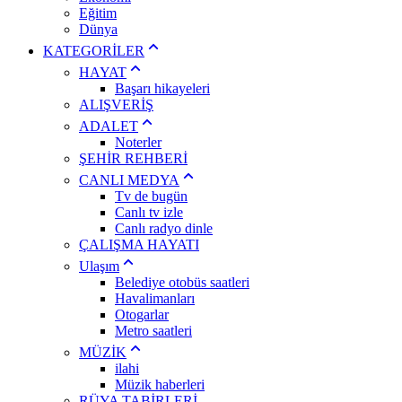
Eğitim
Dünya
KATEGORİLER
HAYAT
Başarı hikayeleri
ALIŞVERİŞ
ADALET
Noterler
ŞEHİR REHBERİ
CANLI MEDYA
Tv de bugün
Canlı tv izle
Canlı radyo dinle
ÇALIŞMA HAYATI
Ulaşım
Belediye otobüs saatleri
Havalimanları
Otogarlar
Metro saatleri
MÜZİK
ilahi
Müzik haberleri
RÜYA TABİRLERİ