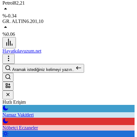
Petrol
82,21
%-0.34
GR. ALTIN
6.201,10
%0.06
Hayatkılavuzum.net
Aramak istediğiniz kelimeyi yazın..
Hızlı Erişim
Namaz Vakitleri
Nöbetçi Eczaneler