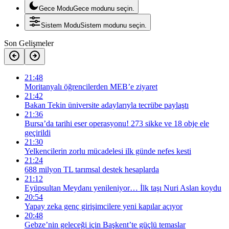
Gece Modu
Gece modunu seçin.
Sistem Modu
Sistem modunu seçin.
Son Gelişmeler
21:48
Moritanyalı öğrencilerden MEB’e ziyaret
21:42
Bakan Tekin üniversite adaylarıyla tecrübe paylaştı
21:36
Bursa’da tarihi eser operasyonu! 273 sikke ve 18 obje ele
geçirildi
21:30
Yelkencilerin zorlu mücadelesi ilk günde nefes kesti
21:24
688 milyon TL tarımsal destek hesaplarda
21:12
Eyüpsultan Meydanı yenileniyor… İlk taşı Nuri Aslan koydu
20:54
Yapay zeka genç girişimcilere yeni kapılar açıyor
20:48
Gebze’nin geleceği için Başkent’te güçlü temaslar