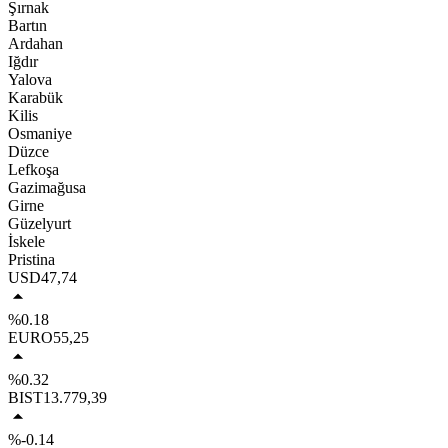
Şırnak
Bartın
Ardahan
Iğdır
Yalova
Karabük
Kilis
Osmaniye
Düzce
Lefkoşa
Gazimağusa
Girne
Güzelyurt
İskele
Pristina
USD
47,74
%0.18
EURO
55,25
%0.32
BIST
13.779,39
%-0.14