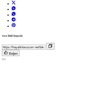
veya linki kopyala
Beğen