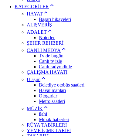
KATEGORİLER
HAYAT
Başarı hikayeleri
ALIŞVERİŞ
ADALET
Noterler
ŞEHİR REHBERİ
CANLI MEDYA
Tv de bugün
Canlı tv izle
Canlı radyo dinle
ÇALIŞMA HAYATI
Ulaşım
Belediye otobüs saatleri
Havalimanları
Otogarlar
Metro saatleri
MÜZİK
ilahi
Müzik haberleri
RÜYA TABİRLERİ
YEME İÇME TARİFİ
TASARIM