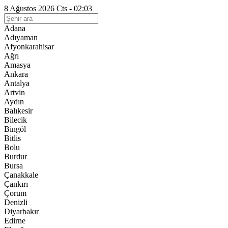
8 Ağustos 2026 Cts - 02:03
Adana
Adıyaman
Afyonkarahisar
Ağrı
Amasya
Ankara
Antalya
Artvin
Aydın
Balıkesir
Bilecik
Bingöl
Bitlis
Bolu
Burdur
Bursa
Çanakkale
Çankırı
Çorum
Denizli
Diyarbakır
Edirne