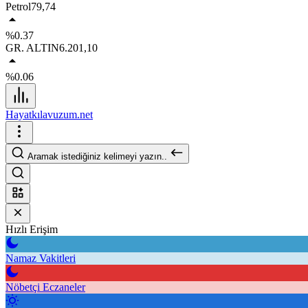
Petrol
79,74
%0.37
GR. ALTIN
6.201,10
%0.06
Hayatkılavuzum.net
Aramak istediğiniz kelimeyi yazın..
Hızlı Erişim
Namaz Vakitleri
Nöbetçi Eczaneler