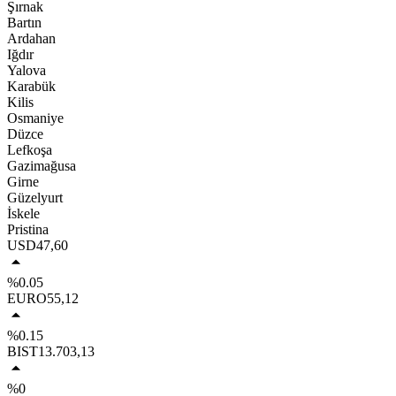
Şırnak
Bartın
Ardahan
Iğdır
Yalova
Karabük
Kilis
Osmaniye
Düzce
Lefkoşa
Gazimağusa
Girne
Güzelyurt
İskele
Pristina
USD
47,60
%0.05
EURO
55,12
%0.15
BIST
13.703,13
%0