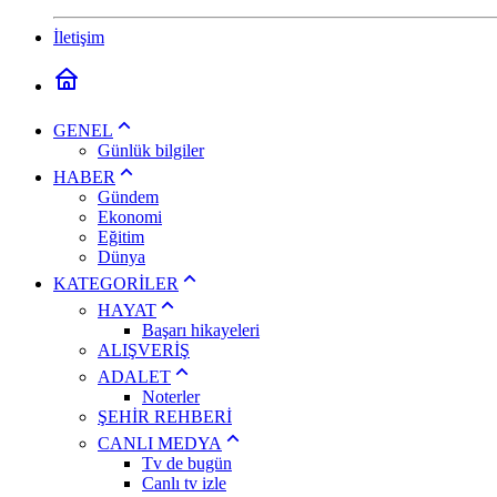
İletişim
GENEL
Günlük bilgiler
HABER
Gündem
Ekonomi
Eğitim
Dünya
KATEGORİLER
HAYAT
Başarı hikayeleri
ALIŞVERİŞ
ADALET
Noterler
ŞEHİR REHBERİ
CANLI MEDYA
Tv de bugün
Canlı tv izle