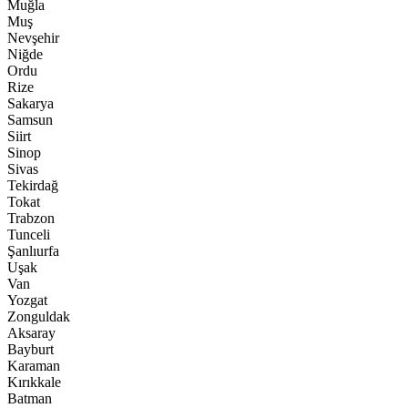
Muğla
Muş
Nevşehir
Niğde
Ordu
Rize
Sakarya
Samsun
Siirt
Sinop
Sivas
Tekirdağ
Tokat
Trabzon
Tunceli
Şanlıurfa
Uşak
Van
Yozgat
Zonguldak
Aksaray
Bayburt
Karaman
Kırıkkale
Batman