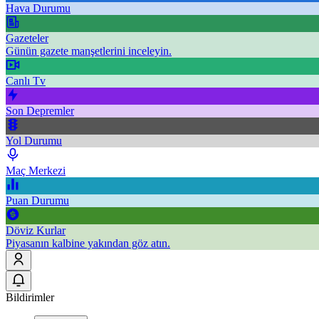
Hava Durumu
Gazeteler
Günün gazete manşetlerini inceleyin.
Canlı Tv
Son Depremler
Yol Durumu
Maç Merkezi
Puan Durumu
Döviz Kurlar
Piyasanın kalbine yakından göz atın.
Bildirimler