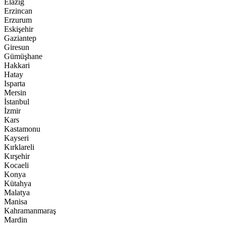
Elazığ
Erzincan
Erzurum
Eskişehir
Gaziantep
Giresun
Gümüşhane
Hakkari
Hatay
Isparta
Mersin
İstanbul
İzmir
Kars
Kastamonu
Kayseri
Kırklareli
Kırşehir
Kocaeli
Konya
Kütahya
Malatya
Manisa
Kahramanmaraş
Mardin