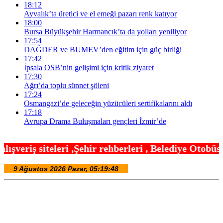
18:12
Ayvalık’ta üretici ve el emeği pazarı renk katıyor
18:00
Bursa Büyükşehir Harmancık’ta da yolları yeniliyor
17:54
DAĞDER ve BUMEV’den eğitim için güç birliği
17:42
İpsala OSB’nin gelişimi için kritik ziyaret
17:30
Ağrı’da toplu sünnet şöleni
17:24
Osmangazi’de geleceğin yüzücüleri sertifikalarını aldı
17:18
Avrupa Drama Buluşmaları gençleri İzmir’de
hir rehberleri , Belediye Otobüs,Metro,Tren saatle