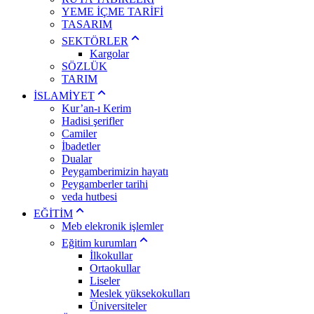
YEME İÇME TARİFİ
TASARIM
SEKTÖRLER
Kargolar
SÖZLÜK
TARIM
İSLAMİYET
Kur’an-ı Kerim
Hadisi şerifler
Camiler
İbadetler
Dualar
Peygamberimizin hayatı
Peygamberler tarihi
veda hutbesi
EĞİTİM
Meb elekronik işlemler
Eğitim kurumları
İlkokullar
Ortaokullar
Liseler
Meslek yüksekokulları
Üniversiteler