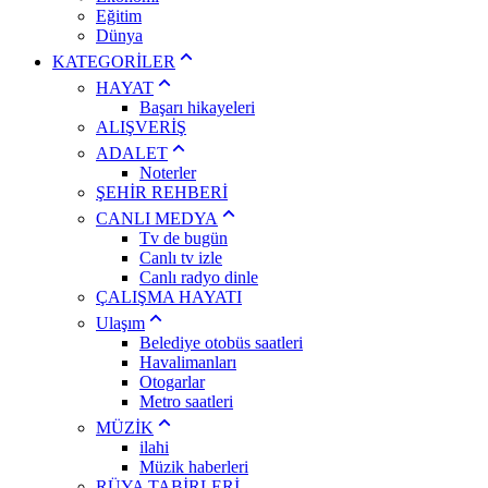
Eğitim
Dünya
KATEGORİLER
HAYAT
Başarı hikayeleri
ALIŞVERİŞ
ADALET
Noterler
ŞEHİR REHBERİ
CANLI MEDYA
Tv de bugün
Canlı tv izle
Canlı radyo dinle
ÇALIŞMA HAYATI
Ulaşım
Belediye otobüs saatleri
Havalimanları
Otogarlar
Metro saatleri
MÜZİK
ilahi
Müzik haberleri
RÜYA TABİRLERİ