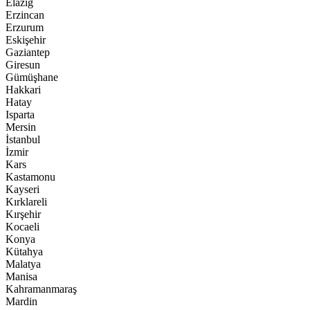
Elazığ
Erzincan
Erzurum
Eskişehir
Gaziantep
Giresun
Gümüşhane
Hakkari
Hatay
Isparta
Mersin
İstanbul
İzmir
Kars
Kastamonu
Kayseri
Kırklareli
Kırşehir
Kocaeli
Konya
Kütahya
Malatya
Manisa
Kahramanmaraş
Mardin