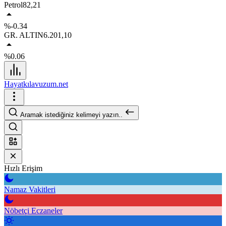
Petrol
82,21
%-0.34
GR. ALTIN
6.201,10
%0.06
Hayatkılavuzum.net
Aramak istediğiniz kelimeyi yazın..
Hızlı Erişim
Namaz Vakitleri
Nöbetçi Eczaneler