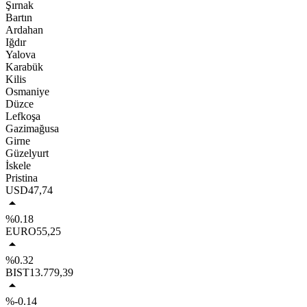
Şırnak
Bartın
Ardahan
Iğdır
Yalova
Karabük
Kilis
Osmaniye
Düzce
Lefkoşa
Gazimağusa
Girne
Güzelyurt
İskele
Pristina
USD
47,74
%0.18
EURO
55,25
%0.32
BIST
13.779,39
%-0.14