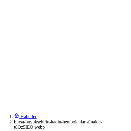
Haberler
bursa-buyuksehirin-kadin-hentbolculari-finalde-
t8Qz5IEQ.webp