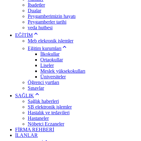
İbadetler
Dualar
Peygamberimizin hayatı
Peygamberler tarihi
veda hutbesi
EĞİTİM
Meb elekronik işlemler
Eğitim kurumları
İlkokullar
Ortaokullar
Liseler
Meslek yüksekokulları
Üniversiteler
Öğrenci yurtları
Sınavlar
SAĞLIK
Sağlık haberleri
SB elektronik işlemler
Hastalık ve tedavileri
Hastaneler
Nöbetçi Eczaneler
FİRMA REHBERİ
İLANLAR