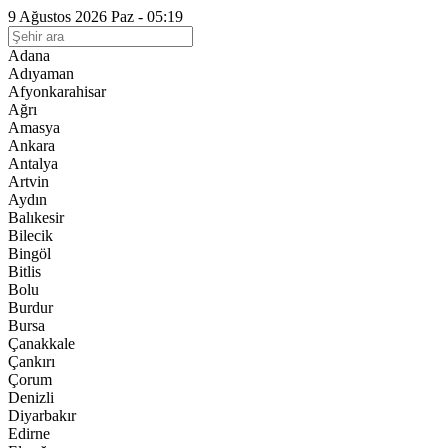
9 Ağustos 2026 Paz - 05:19
Adana
Adıyaman
Afyonkarahisar
Ağrı
Amasya
Ankara
Antalya
Artvin
Aydın
Balıkesir
Bilecik
Bingöl
Bitlis
Bolu
Burdur
Bursa
Çanakkale
Çankırı
Çorum
Denizli
Diyarbakır
Edirne