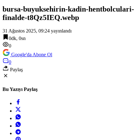
bursa-buyuksehirin-kadin-hentbolculari-
finalde-t8Qz5IEQ.webp
31 Ağustos 2025, 09:24
yayınlandı
0dk, 0sn
0
Google'da Abone Ol
0
Paylaş
Bu Yazıyı Paylaş