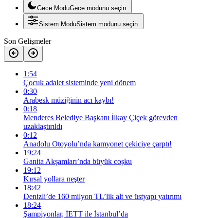
Gece Modu
Gece modunu seçin.
Sistem Modu
Sistem modunu seçin.
Son Gelişmeler
1:54
Çocuk adalet sisteminde yeni dönem
0:30
Arabesk müziğinin acı kaybı!
0:18
Menderes Belediye Başkanı İlkay Çiçek görevden
uzaklaştırıldı
0:12
Anadolu Otoyolu’nda kamyonet çekiciye çarptı!
19:24
Ganita Akşamları’nda büyük coşku
19:12
Kırsal yollara neşter
18:42
Denizli’de 160 milyon TL’lik alt ve üstyapı yatırımı
18:24
Şampiyonlar, İETT ile İstanbul’da