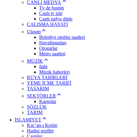
CANLI MEDYA
Tv de bugün
Canlı tv izle
Canlı radyo dinle
ÇALIŞMA HAYATI
Ulaşım
Belediye otobüs saatleri
Havalimanları
Otogarlar
Metro saatleri
MÜZİK
ilahi
Müzik haberleri
RÜYA TABİRLERİ
YEME İÇME TARİFİ
TASARIM
SEKTÖRLER
Kargolar
SÖZLÜK
TARIM
İSLAMİYET
Kur’an-ı Kerim
Hadisi şerifler
Camiler