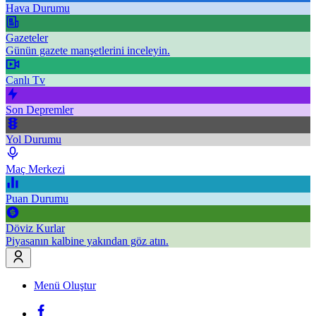
Hava Durumu
Gazeteler
Günün gazete manşetlerini inceleyin.
Canlı Tv
Son Depremler
Yol Durumu
Maç Merkezi
Puan Durumu
Döviz Kurlar
Piyasanın kalbine yakından göz atın.
Menü Oluştur