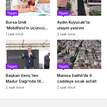
Yaşam
Yaşam
Bursa İznik
Aydın Kuyucak’ta
‘MobilFest’in üçüncü
ulaşım yatırımı
durağı oldu
1 saat önce
2 saat önce
Yaşam
Yaşam
Başkan Genç’ten
Manisa Salihli’de 4
Madur Dağı’nda 14
caddeye sıcak asfalt
kilometrelik asfalt
2 saat önce
2 saat önce
müjdesi