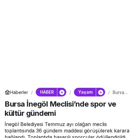
HABER
Yaşam
Haberler
Bursa
İnegöl
Bursa İnegöl Meclisi’nde spor ve
Meclisi’n
de spor
kültür gündemi
ve kültür
gündemi
İnegöl Belediyesi Temmuz ayı olağan meclis
toplantısında 36 gündem maddesi görüşülerek karara
bağlandı. Toplantıda başarılı sporcular ödüllendirildi,