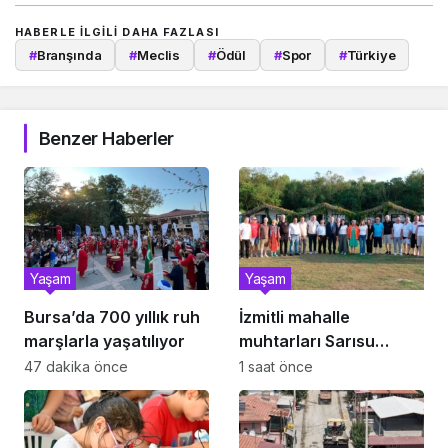
HABERLE ILGILI DAHA FAZLASI
#
Branşında
#
Meclis
#
Ödül
#
Spor
#
Türkiye
Benzer Haberler
Yaşam
Yaşam
Bursa’da 700 yıllık ruh
İzmitli mahalle
marşlarla yaşatılıyor
muhtarları Sarısu
Gençlik Kampı’nda
47 dakika önce
1 saat önce
ağırlandı