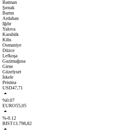
Batman
Şırnak
Bartın
Ardahan
Iğdır
Yalova
Karabük
Kilis
Osmaniye
Düzce
Lefkoşa
Gazimağusa
Girne
Güzelyurt
İskele
Pristina
USD
47,71
%0.07
EURO
55,05
%-0.12
BIST
13.798,82