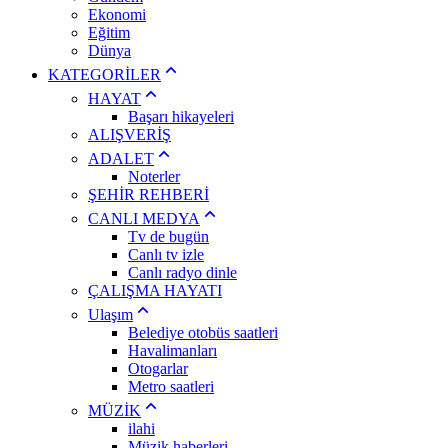
Ekonomi
Eğitim
Dünya
KATEGORİLER
HAYAT
Başarı hikayeleri
ALIŞVERİŞ
ADALET
Noterler
ŞEHİR REHBERİ
CANLI MEDYA
Tv de bugün
Canlı tv izle
Canlı radyo dinle
ÇALIŞMA HAYATI
Ulaşım
Belediye otobüs saatleri
Havalimanları
Otogarlar
Metro saatleri
MÜZİK
ilahi
Müzik haberleri