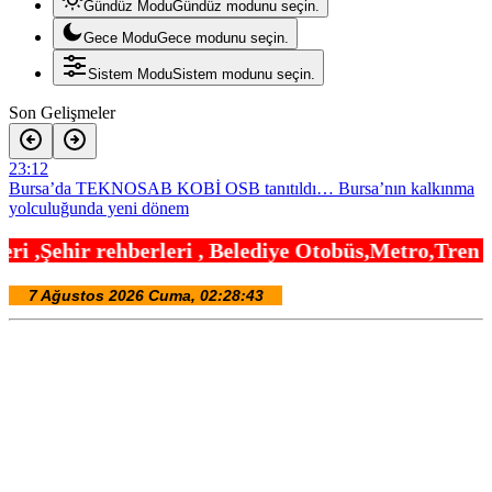
Gündüz Modu
Gündüz modunu seçin.
Gece Modu
Gece modunu seçin.
Sistem Modu
Sistem modunu seçin.
Son Gelişmeler
23:12
Bursa’da TEKNOSAB KOBİ OSB tanıtıldı… Bursa’nın kalkınma
yolculuğunda yeni dönem
21:30
i , Belediye Otobüs,Metro,Tren saatleri ,Hastanel
Kocaeli Darıca’ya Büyükşehir’den modern ulaşım yatırımı
21:24
MGK’dan 8 maddelik bildiri… Terörsüz Türkiye, bölgesel güvenlik
ve Gazze mesajı
21:06
Yakıt barcı filosuna iki yeni gemi
21:00
Türk Tarih Kurumu’ndan tarihi içerikler tek platformda
20:54
Fındık alım fiyatları açıklandı… Alımlar 24 Ağustos’ta başlıyor