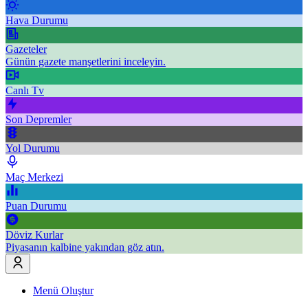
Hava Durumu
Gazeteler
Günün gazete manşetlerini inceleyin.
Canlı Tv
Son Depremler
Yol Durumu
Maç Merkezi
Puan Durumu
Döviz Kurlar
Piyasanın kalbine yakından göz atın.
Menü Oluştur