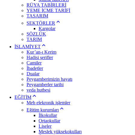
RÜYA TABİRLERİ
YEME İÇME TARİFİ
TASARIM
SEKTÖRLER
Kargolar
SÖZLÜK
TARIM
İSLAMİYET
Kur’an-ı Kerim
Hadisi şerifler
Camiler
İbadetler
Dualar
Peygamberimizin hayatı
Peygamberler tarihi
veda hutbesi
EĞİTİM
Meb elekronik işlemler
Eğitim kurumları
İlkokullar
Ortaokullar
Liseler
Meslek yüksekokulları