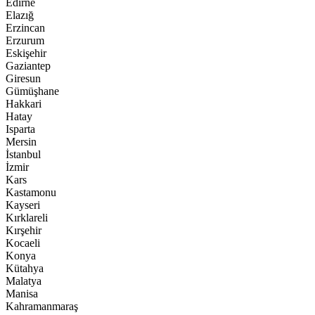
Edirne
Elazığ
Erzincan
Erzurum
Eskişehir
Gaziantep
Giresun
Gümüşhane
Hakkari
Hatay
Isparta
Mersin
İstanbul
İzmir
Kars
Kastamonu
Kayseri
Kırklareli
Kırşehir
Kocaeli
Konya
Kütahya
Malatya
Manisa
Kahramanmaraş