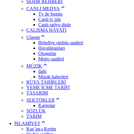
ŞEHİR REHBERİ
CANLI MEDYA
Tv de bugün
Canlı tv izle
Canlı radyo dinle
ÇALIŞMA HAYATI
Ulaşım
Belediye otobüs saatleri
Havalimanları
Otogarlar
Metro saatleri
MÜZİK
ilahi
Müzik haberleri
RÜYA TABİRLERİ
YEME İÇME TARİFİ
TASARIM
SEKTÖRLER
Kargolar
SÖZLÜK
TARIM
İSLAMİYET
Kur’an-ı Kerim