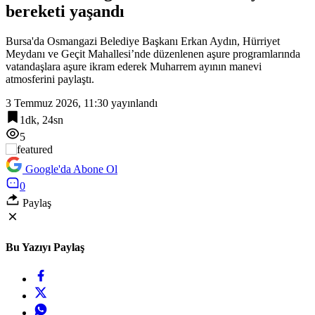
bereketi yaşandı
23:18
Cumhurbaşkanı Erdoğan, Suudi Arabistan yolcusu
Bursa'da Osmangazi Belediye Başkanı Erkan Aydın, Hürriyet
Meydanı ve Geçit Mahallesi’nde düzenlenen aşure programlarında
vatandaşlara aşure ikram ederek Muharrem ayının manevi
atmosferini paylaştı.
3 Temmuz 2026, 11:30
yayınlandı
1dk, 24sn
5
Google'da Abone Ol
0
Paylaş
Bu Yazıyı Paylaş