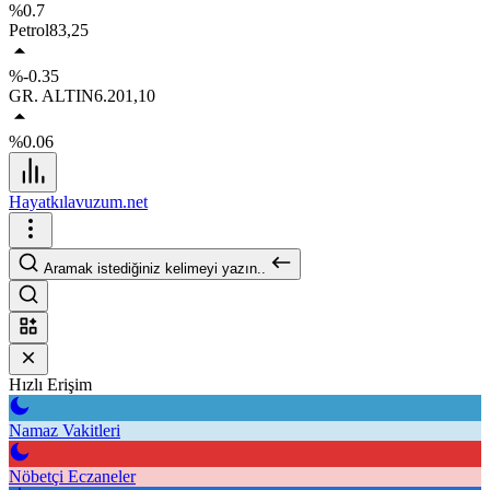
%0.7
Petrol
83,25
%-0.35
GR. ALTIN
6.201,10
%0.06
Hayatkılavuzum.net
Aramak istediğiniz kelimeyi yazın..
Hızlı Erişim
Namaz Vakitleri
Nöbetçi Eczaneler