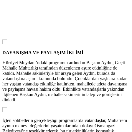
DAYANIŞMA VE PAYLAŞIM İKLİMİ
Hürriyet Meydanı’ndaki programın ardından Başkan Aydın, Geçit
Mahalle Muhtarlığı tarafından düzenlenen aşure etkinliğine de
katıldı. Mahalle sakinleriyle bir araya gelen Aydın, burada da
vatandaşlara aşure ikramında bulundu. Çocuklardan yaşlılara kadar
her yaştan vatandaş etkinliğe katılırken, mahallede adeta dayanışma
ve paylaşma havası hakim oldu. Etkinlikte vatandaşlarla yakından
ilgilenen Başkan Aydın, mahalle sakinlerinin talep ve görüşlerini
dinledi.
İçten sohbetlerin gerçekleştiği programlarda vatandaşlar, Muharrem
ayının manevi değerlerini yaşatmalarından dolayı Osmangazi
Belediyesi’ne teşekkür ederek, bu tür etkinliklerin komşuluk