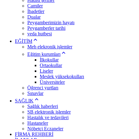
Hadisi şerifler
Camiler
İbadetler
Dualar
Peygamberimizin hayatı
Peygamberler tarihi
veda hutbesi
EĞİTİM
Meb elekronik işlemler
Eğitim kurumları
İlkokullar
Ortaokullar
Liseler
Meslek yüksekokulları
Üniversiteler
Öğrenci yurtları
Sınavlar
SAĞLIK
Sağlık haberleri
SB elektronik işlemler
Hastalık ve tedavileri
Hastaneler
Nöbetçi Eczaneler
FİRMA REHBERİ