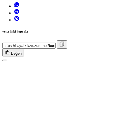
veya linki kopyala
Beğen