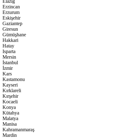
Elazığ
Erzincan
Erzurum
Eskişehir
Gaziantep
Giresun
Gümüşhane
Hakkari
Hatay
Isparta
Mersin
İstanbul
İzmir
Kars
Kastamonu
Kayseri
Kırklareli
Kırşehir
Kocaeli
Konya
Kütahya
Malatya
Manisa
Kahramanmaraş
Mardin