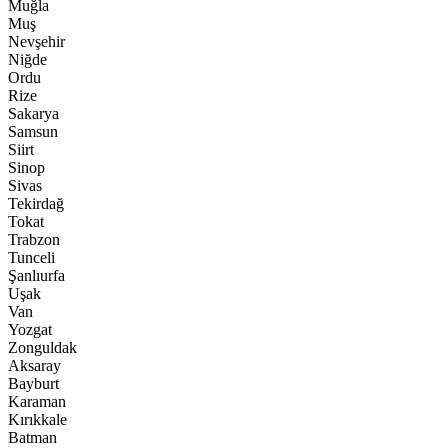
Muğla
Muş
Nevşehir
Niğde
Ordu
Rize
Sakarya
Samsun
Siirt
Sinop
Sivas
Tekirdağ
Tokat
Trabzon
Tunceli
Şanlıurfa
Uşak
Van
Yozgat
Zonguldak
Aksaray
Bayburt
Karaman
Kırıkkale
Batman