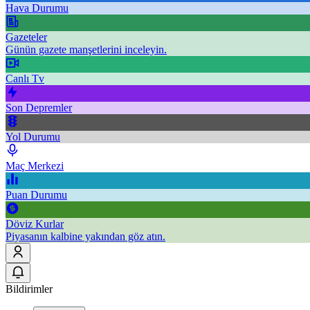
Hava Durumu
Gazeteler
Günün gazete manşetlerini inceleyin.
Canlı Tv
Son Depremler
Yol Durumu
Maç Merkezi
Puan Durumu
Döviz Kurlar
Piyasanın kalbine yakından göz atın.
Bildirimler