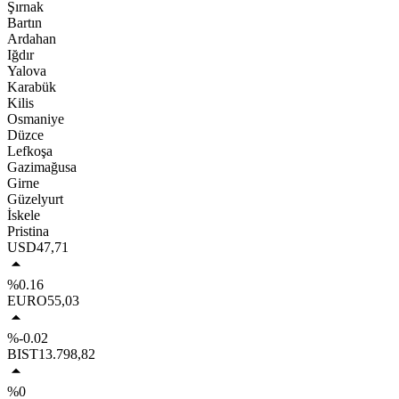
Şırnak
Bartın
Ardahan
Iğdır
Yalova
Karabük
Kilis
Osmaniye
Düzce
Lefkoşa
Gazimağusa
Girne
Güzelyurt
İskele
Pristina
USD
47,71
%0.16
EURO
55,03
%-0.02
BIST
13.798,82
%0