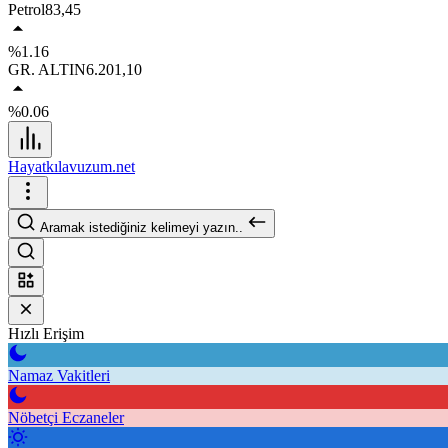
Petrol
83,45
%1.16
GR. ALTIN
6.201,10
%0.06
Hayatkılavuzum.net
Aramak istediğiniz kelimeyi yazın..
Hızlı Erişim
Namaz Vakitleri
Nöbetçi Eczaneler