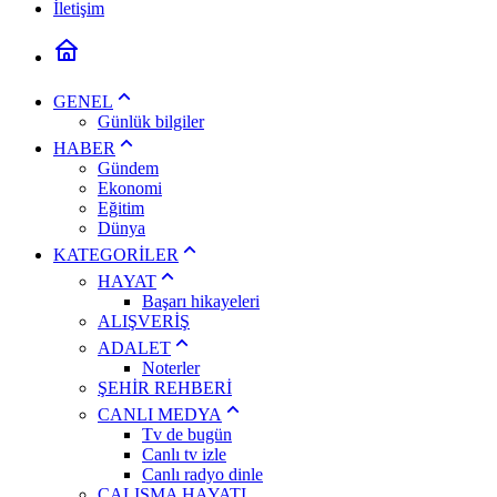
İletişim
GENEL
Günlük bilgiler
HABER
Gündem
Ekonomi
Eğitim
Dünya
KATEGORİLER
HAYAT
Başarı hikayeleri
ALIŞVERİŞ
ADALET
Noterler
ŞEHİR REHBERİ
CANLI MEDYA
Tv de bugün
Canlı tv izle
Canlı radyo dinle
ÇALIŞMA HAYATI