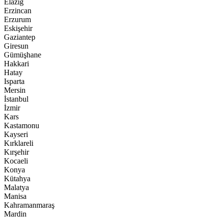
Elazığ
Erzincan
Erzurum
Eskişehir
Gaziantep
Giresun
Gümüşhane
Hakkari
Hatay
Isparta
Mersin
İstanbul
İzmir
Kars
Kastamonu
Kayseri
Kırklareli
Kırşehir
Kocaeli
Konya
Kütahya
Malatya
Manisa
Kahramanmaraş
Mardin