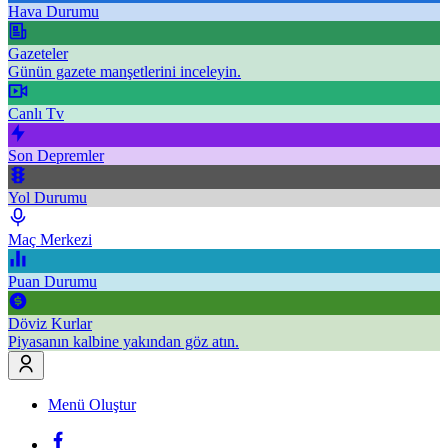
Hava Durumu
Gazeteler
Günün gazete manşetlerini inceleyin.
Canlı Tv
Son Depremler
Yol Durumu
Maç Merkezi
Puan Durumu
Döviz Kurlar
Piyasanın kalbine yakından göz atın.
Menü Oluştur