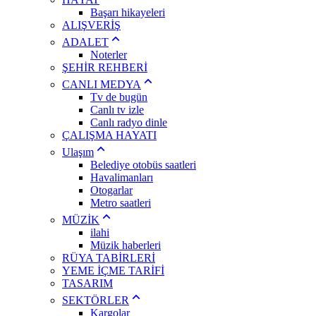
Başarı hikayeleri
ALIŞVERİŞ
ADALET
Noterler
ŞEHİR REHBERİ
CANLI MEDYA
Tv de bugün
Canlı tv izle
Canlı radyo dinle
ÇALIŞMA HAYATI
Ulaşım
Belediye otobüs saatleri
Havalimanları
Otogarlar
Metro saatleri
MÜZİK
ilahi
Müzik haberleri
RÜYA TABİRLERİ
YEME İÇME TARİFİ
TASARIM
SEKTÖRLER
Kargolar