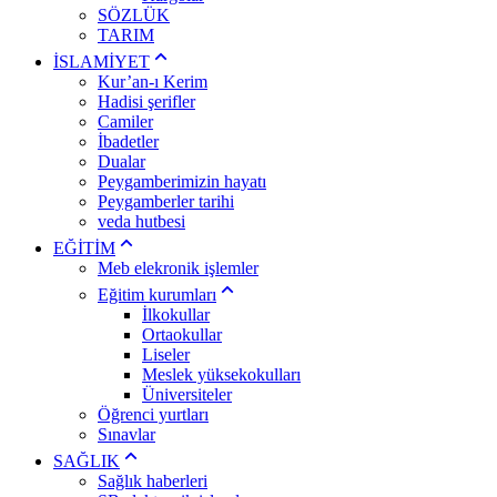
SÖZLÜK
TARIM
İSLAMİYET
Kur’an-ı Kerim
Hadisi şerifler
Camiler
İbadetler
Dualar
Peygamberimizin hayatı
Peygamberler tarihi
veda hutbesi
EĞİTİM
Meb elekronik işlemler
Eğitim kurumları
İlkokullar
Ortaokullar
Liseler
Meslek yüksekokulları
Üniversiteler
Öğrenci yurtları
Sınavlar
SAĞLIK
Sağlık haberleri