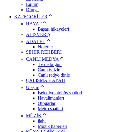
Eğitim
Dünya
KATEGORİLER
HAYAT
Başarı hikayeleri
ALIŞVERİŞ
ADALET
Noterler
ŞEHİR REHBERİ
CANLI MEDYA
Tv de bugün
Canlı tv izle
Canlı radyo dinle
ÇALIŞMA HAYATI
Ulaşım
Belediye otobüs saatleri
Havalimanları
Otogarlar
Metro saatleri
MÜZİK
ilahi
Müzik haberleri
RÜYA TABİRLERİ