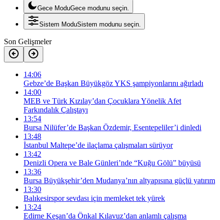
Gece Modu
Gece modunu seçin.
Sistem Modu
Sistem modunu seçin.
Son Gelişmeler
14:06
Gebze’de Başkan Büyükgöz YKS şampiyonlarını ağırladı
14:00
MEB ve Türk Kızılay’dan Çocuklara Yönelik Afet
Farkındalık Çalıştayı
13:54
Bursa Nilüfer’de Başkan Özdemir, Esentepeliler’i dinledi
13:48
İstanbul Maltepe’de ilaçlama çalışmaları sürüyor
13:42
Denizli Opera ve Bale Günleri’nde “Kuğu Gölü” büyüsü
13:36
Bursa Büyükşehir’den Mudanya’nın altyapısına güçlü yatırım
13:30
Balıkesirspor sevdası için memleket tek yürek
13:24
Edirne Keşan’da Önkal Kılavuz’dan anlamlı çalışma