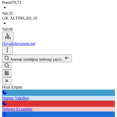
Petrol
79,73
%0.35
GR. ALTIN
6.201,10
%0.06
Hayatkılavuzum.net
Aramak istediğiniz kelimeyi yazın..
Hızlı Erişim
Namaz Vakitleri
Nöbetçi Eczaneler