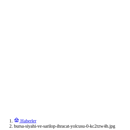
Haberler
bursa-siyahi-ve-sarilop-ihracat-yolcusu-0-kc2rzw4h.jpg