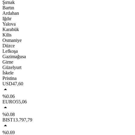
Şırnak
Bartın
Ardahan
Iğdır
Yalova
Karabük
Kilis
Osmaniye
Düzce
Lefkoşa
Gazimağusa
Girne
Güzelyurt
İskele
Pristina
USD
47,60
%0.06
EURO
55,06
%0.08
BIST
13.797,79
%0.69