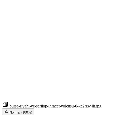
bursa-siyahi-ve-sarilop-ihracat-yolcusu-0-kc2rzw4h.jpg
Normal (100%)