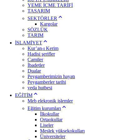
YEME İÇME TARİFİ
TASARIM
SEKTÖRLER
Kargolar
SÖZLÜK
TARIM
İSLAMİYET
Kur’an-ı Kerim
Hadisi şerifler
Camiler
İbadetler
Dualar
Peygamberimizin hayatı
Peygamberler tarihi
veda hutbesi
EĞİTİM
Meb elekronik işlemler
Eğitim kurumları
İlkokullar
Ortaokullar
Liseler
Meslek yüksekokulları
Üniversiteler