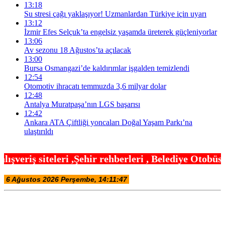
13:18
Su stresi çağı yaklaşıyor! Uzmanlardan Türkiye için uyarı
13:12
İzmir Efes Selçuk’ta engelsiz yaşamda üreterek güçleniyorlar
13:06
Av sezonu 18 Ağustos’ta açılacak
13:00
Bursa Osmangazi’de kaldırımlar işgalden temizlendi
12:54
Otomotiv ihracatı temmuzda 3,6 milyar dolar
12:48
Antalya Muratpaşa’nın LGS başarısı
12:42
Ankara ATA Çiftliği yoncaları Doğal Yaşam Parkı’na
ulaştırıldı
hir rehberleri , Belediye Otobüs,Metro,Tren saatle