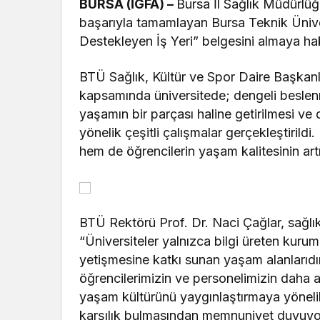
BURSA (İGFA) –
Bursa İl Sağlık Müdürlüğ
başarıyla tamamlayan Bursa Teknik Üniver
Destekleyen İş Yeri” belgesini almaya ha
BTÜ Sağlık, Kültür ve Spor Daire Başkan
kapsamında üniversitede; dengeli beslenme
yaşamın bir parçası haline getirilmesi ve
yönelik çeşitli çalışmalar gerçekleştirild
hem de öğrencilerin yaşam kalitesinin artı
BTÜ Rektörü Prof. Dr. Naci Çağlar, sağlı
“Üniversiteler yalnızca bilgi üreten kuruml
yetişmesine katkı sunan yaşam alanları
öğrencilerimizin ve personelimizin daha a
yaşam kültürünü yaygınlaştırmaya yönelik 
karşılık bulmasından memnuniyet duyuyoru