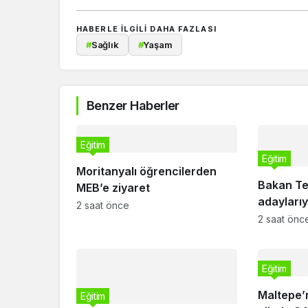
HABERLE ILGILI DAHA FAZLASI
#
Sağlık
#
Yaşam
Benzer Haberler
Eğitim
Eğitim
Moritanyalı öğrencilerden
Bakan Te
MEB’e ziyaret
adaylarıy
2 saat önce
2 saat önc
Eğitim
Maltepe’n
Eğitim