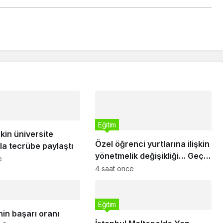
Eğitim
kin üniversite
Özel öğrenci yurtlarına ilişkin
la tecrübe paylaştı
yönetmelik değişikliği… Geçiş
e
süresi uzatıldı
4 saat önce
Eğitim
in başarı oranı