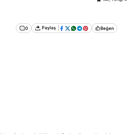
Paylaş
0
Beğen