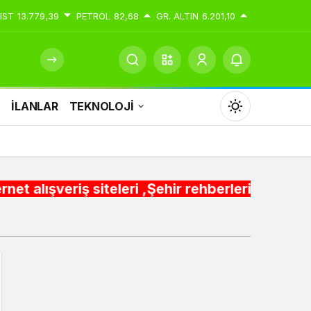
IST
13.779,39
PETROL
82,68
GR. ALTIN
6.201,10
İ
İLANLAR
TEKNOLOJİ
Mod
değiştir
iteleri ,Şehir rehberleri , Belediye Otobüs,Me
Gündüz Modu
Gündüz modunu seçin.
Gece Modu
Gece modunu seçin.