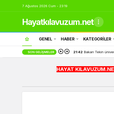
7 Ağustos 2026 Cum - 23:19
Hayatkılavuzum.net
GENEL
HABER
KATEGORİLER
21:42
Bakan Tekin üniver
SON GELIŞMELER
HAYAT KILAVUZUM.NET BİLGİYİ H