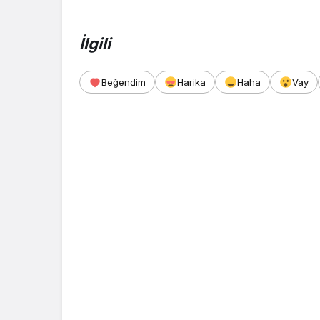
İlgili
Beğendim
Harika
Haha
Vay