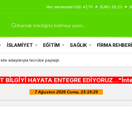
Veri alınamadı!
USD
47,70
EURO
55,23
B
Aramak istediğiniz kelimeyi yazın..
İSLAMİYET
EĞİTİM
SAĞLIK
FİRMA REHBER
site adaylarıyla tecrübe paylaştı
AYATA ENTEGRE EDİYORUZ..."İnternet alışveriş s