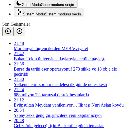
Gece Modu
Gece modunu seçin.
Sistem Modu
Sistem modunu seçin.
Son Gelişmeler
21:48
Moritanyalı öğrencilerden MEB’e ziyaret
21:42
Bakan Tekin üniversite adaylarıyla tecrübe paylaştı
21:36
Bursa’da tarihi eser operasyonu! 273 sikke ve 18 obje ele
geçirildi
21:30
Yelkencilerin zorlu mücadelesi ilk günde nefes kesti
21:24
688 milyon TL tarımsal destek hesaplarda
21:12
Eyüpsultan Meydanı yenileniyor… İlk taşı Nuri Aslan koydu
20:54
Yapay zeka genç girişimcilere yeni kapılar açıyor
20:48
Gebze’nin geleceği için Başkent’te güçlü temaslar