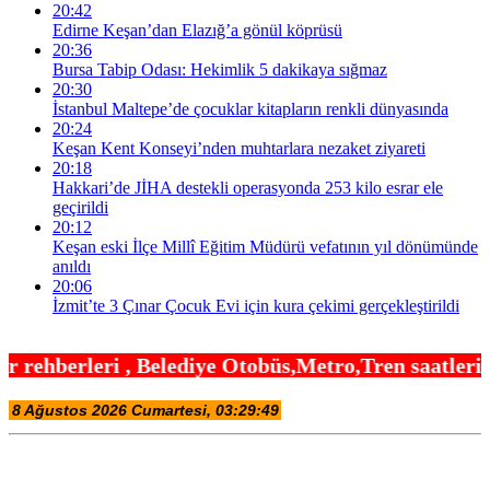
20:42
Edirne Keşan’dan Elazığ’a gönül köprüsü
20:36
Bursa Tabip Odası: Hekimlik 5 dakikaya sığmaz
20:30
İstanbul Maltepe’de çocuklar kitapların renkli dünyasında
20:24
Keşan Kent Konseyi’nden muhtarlara nezaket ziyareti
20:18
Hakkari’de JİHA destekli operasyonda 253 kilo esrar ele
geçirildi
20:12
Keşan eski İlçe Millî Eğitim Müdürü vefatının yıl dönümünde
anıldı
20:06
İzmit’te 3 Çınar Çocuk Evi için kura çekimi gerçekleştirildi
ediye Otobüs,Metro,Tren saatleri ,Hastaneler, Okul