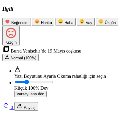
İlgili
Beğendim
Harika
Haha
Vay
Üzgün
Kızgın
Bursa Yenişehir’de 19 Mayıs coşkusu
Normal (100%)
Yazı Boyutunu Ayarla
Okuma rahatlığı için seçin
Küçük
100%
Dev
Varsayılana dön
0
Paylaş