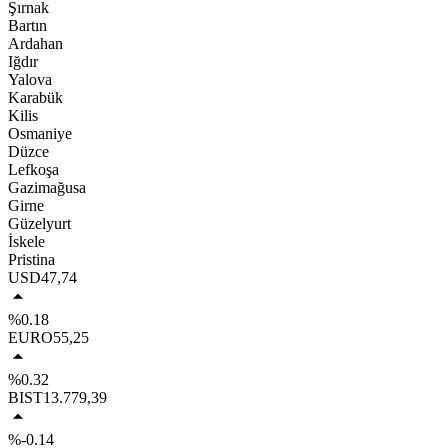
Şırnak
Bartın
Ardahan
Iğdır
Yalova
Karabük
Kilis
Osmaniye
Düzce
Lefkoşa
Gazimağusa
Girne
Güzelyurt
İskele
Pristina
USD
47,74
%0.18
EURO
55,25
%0.32
BIST
13.779,39
%-0.14