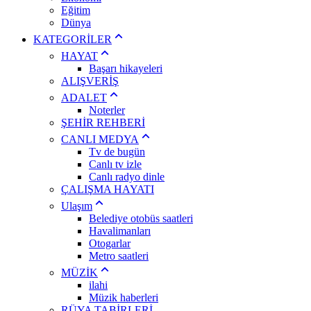
Eğitim
Dünya
KATEGORİLER
HAYAT
Başarı hikayeleri
ALIŞVERİŞ
ADALET
Noterler
ŞEHİR REHBERİ
CANLI MEDYA
Tv de bugün
Canlı tv izle
Canlı radyo dinle
ÇALIŞMA HAYATI
Ulaşım
Belediye otobüs saatleri
Havalimanları
Otogarlar
Metro saatleri
MÜZİK
ilahi
Müzik haberleri
RÜYA TABİRLERİ