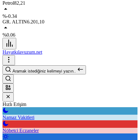
Petrol
82,21
%-0.34
GR. ALTIN
6.201,10
%0.06
Hayatkılavuzum.net
Aramak istediğiniz kelimeyi yazın..
Hızlı Erişim
Namaz Vakitleri
Nöbetçi Eczaneler