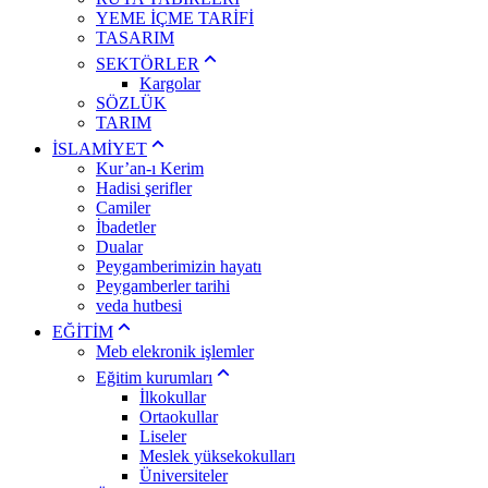
YEME İÇME TARİFİ
TASARIM
SEKTÖRLER
Kargolar
SÖZLÜK
TARIM
İSLAMİYET
Kur’an-ı Kerim
Hadisi şerifler
Camiler
İbadetler
Dualar
Peygamberimizin hayatı
Peygamberler tarihi
veda hutbesi
EĞİTİM
Meb elekronik işlemler
Eğitim kurumları
İlkokullar
Ortaokullar
Liseler
Meslek yüksekokulları
Üniversiteler