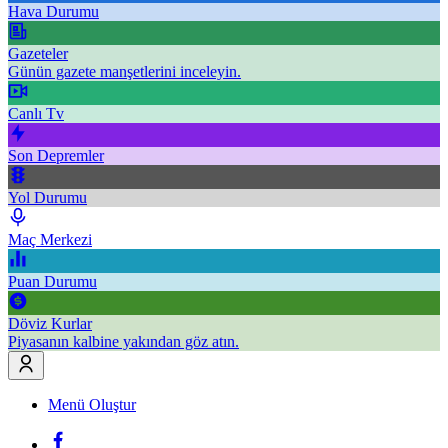
Hava Durumu
Gazeteler
Günün gazete manşetlerini inceleyin.
Canlı Tv
Son Depremler
Yol Durumu
Maç Merkezi
Puan Durumu
Döviz Kurlar
Piyasanın kalbine yakından göz atın.
Menü Oluştur