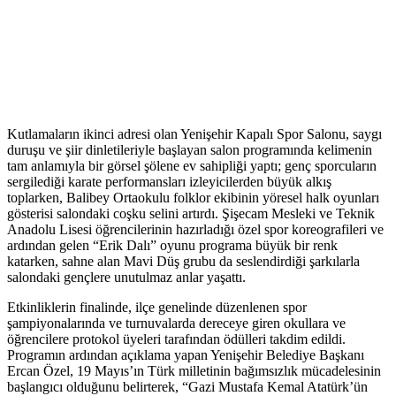
Kutlamaların ikinci adresi olan Yenişehir Kapalı Spor Salonu, saygı
duruşu ve şiir dinletileriyle başlayan salon programında kelimenin
tam anlamıyla bir görsel şölene ev sahipliği yaptı; genç sporcuların
sergilediği karate performansları izleyicilerden büyük alkış
toplarken, Balibey Ortaokulu folklor ekibinin yöresel halk oyunları
gösterisi salondaki coşku selini artırdı. Şişecam Mesleki ve Teknik
Anadolu Lisesi öğrencilerinin hazırladığı özel spor koreografileri ve
ardından gelen “Erik Dalı” oyunu programa büyük bir renk
katarken, sahne alan Mavi Düş grubu da seslendirdiği şarkılarla
salondaki gençlere unutulmaz anlar yaşattı.
Etkinliklerin finalinde, ilçe genelinde düzenlenen spor
şampiyonalarında ve turnuvalarda dereceye giren okullara ve
öğrencilere protokol üyeleri tarafından ödülleri takdim edildi.
Programın ardından açıklama yapan Yenişehir Belediye Başkanı
Ercan Özel, 19 Mayıs’ın Türk milletinin bağımsızlık mücadelesinin
başlangıcı olduğunu belirterek, “Gazi Mustafa Kemal Atatürk’ün