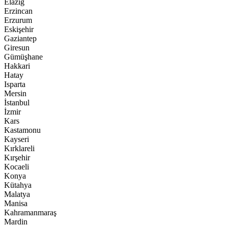
Elazığ
Erzincan
Erzurum
Eskişehir
Gaziantep
Giresun
Gümüşhane
Hakkari
Hatay
Isparta
Mersin
İstanbul
İzmir
Kars
Kastamonu
Kayseri
Kırklareli
Kırşehir
Kocaeli
Konya
Kütahya
Malatya
Manisa
Kahramanmaraş
Mardin