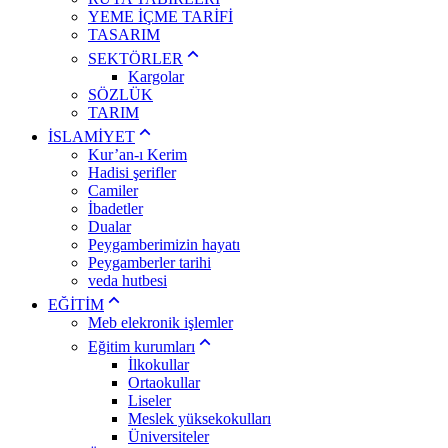
YEME İÇME TARİFİ
TASARIM
SEKTÖRLER
Kargolar
SÖZLÜK
TARIM
İSLAMİYET
Kur’an-ı Kerim
Hadisi şerifler
Camiler
İbadetler
Dualar
Peygamberimizin hayatı
Peygamberler tarihi
veda hutbesi
EĞİTİM
Meb elekronik işlemler
Eğitim kurumları
İlkokullar
Ortaokullar
Liseler
Meslek yüksekokulları
Üniversiteler