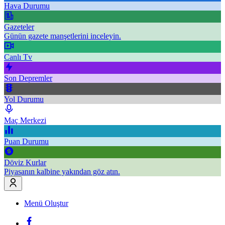
Hava Durumu
Gazeteler
Günün gazete manşetlerini inceleyin.
Canlı Tv
Son Depremler
Yol Durumu
Maç Merkezi
Puan Durumu
Döviz Kurlar
Piyasanın kalbine yakından göz atın.
Menü Oluştur