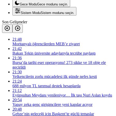
Gece Modu
Gece modunu seçin.
Sistem Modu
Sistem modunu seçin.
Son Gelişmeler
21:48
Moritanyalı öğrencilerden MEB’e ziyaret
21:42
Bakan Tekin üniversite adaylarıyla tecrübe paylaştı
21:36
Bursa’da tarihi eser operasyonu! 273 sikke ve 18 obje ele
geçirildi
21:30
Yelkencilerin zorlu mücadelesi ilk günde nefes kesti
21:24
688 milyon TL tarımsal destek hesaplarda
21:12
Eyüpsultan Meydanı yenileniyor… İlk taşı Nuri Aslan koydu
20:54
Yapay zeka genç girişimcilere yeni kapılar açıyor
20:48
Gebze’nin geleceği için Başkent’te güçlü temaslar