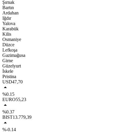
Şırnak
Bartın
Ardahan
Iğdır
Yalova
Karabük
Kilis
Osmaniye
Düzce
Lefkoşa
Gazimağusa
Girne
Güzelyurt
İskele
Pristina
USD
47,70
%0.15
EURO
55,23
%0.37
BIST
13.779,39
%-0.14