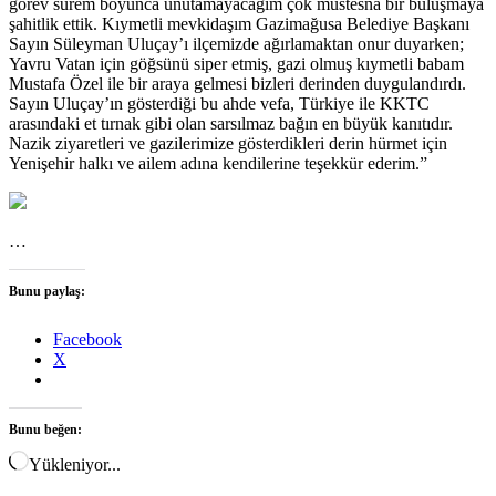
görev sürem boyunca unutamayacağım çok müstesna bir buluşmaya
şahitlik ettik. Kıymetli mevkidaşım Gazimağusa Belediye Başkanı
Sayın Süleyman Uluçay’ı ilçemizde ağırlamaktan onur duyarken;
Yavru Vatan için göğsünü siper etmiş, gazi olmuş kıymetli babam
Mustafa Özel ile bir araya gelmesi bizleri derinden duygulandırdı.
Sayın Uluçay’ın gösterdiği bu ahde vefa, Türkiye ile KKTC
arasındaki et tırnak gibi olan sarsılmaz bağın en büyük kanıtıdır.
Nazik ziyaretleri ve gazilerimize gösterdikleri derin hürmet için
Yenişehir halkı ve ailem adına kendilerine teşekkür ederim.”
…
Bunu paylaş:
Facebook
X
Bunu beğen:
Yükleniyor...