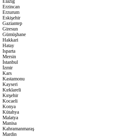
Elazığ
Erzincan
Erzurum
Eskişehir
Gaziantep
Giresun
Gümüşhane
Hakkari
Hatay
Isparta
Mersin
İstanbul
İzmir
Kars
Kastamonu
Kayseri
Kırklareli
Kırşehir
Kocaeli
Konya
Kütahya
Malatya
Manisa
Kahramanmaraş
Mardin