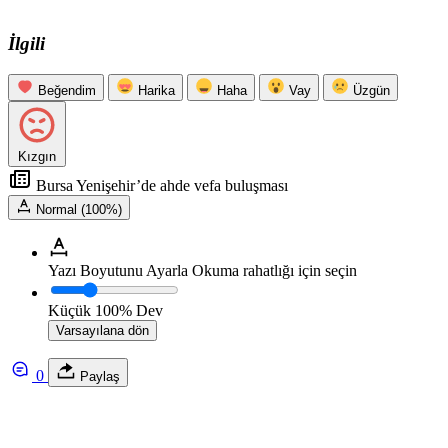
İlgili
Beğendim
Harika
Haha
Vay
Üzgün
Kızgın
Bursa Yenişehir’de ahde vefa buluşması
Normal (100%)
Yazı Boyutunu Ayarla
Okuma rahatlığı için seçin
Küçük
100%
Dev
Varsayılana dön
0
Paylaş