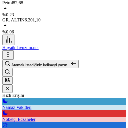
Petrol
82,68
%0.23
GR. ALTIN
6.201,10
%0.06
Hayatkılavuzum.net
Aramak istediğiniz kelimeyi yazın..
Hızlı Erişim
Namaz Vakitleri
Nöbetçi Eczaneler