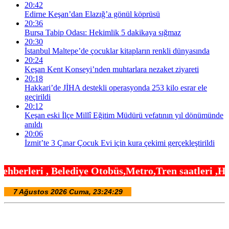
20:42
Edirne Keşan’dan Elazığ’a gönül köprüsü
20:36
Bursa Tabip Odası: Hekimlik 5 dakikaya sığmaz
20:30
İstanbul Maltepe’de çocuklar kitapların renkli dünyasında
20:24
Keşan Kent Konseyi’nden muhtarlara nezaket ziyareti
20:18
Hakkari’de JİHA destekli operasyonda 253 kilo esrar ele
geçirildi
20:12
Keşan eski İlçe Millî Eğitim Müdürü vefatının yıl dönümünde
anıldı
20:06
İzmit’te 3 Çınar Çocuk Evi için kura çekimi gerçekleştirildi
ye Otobüs,Metro,Tren saatleri ,Hastaneler, Okulla