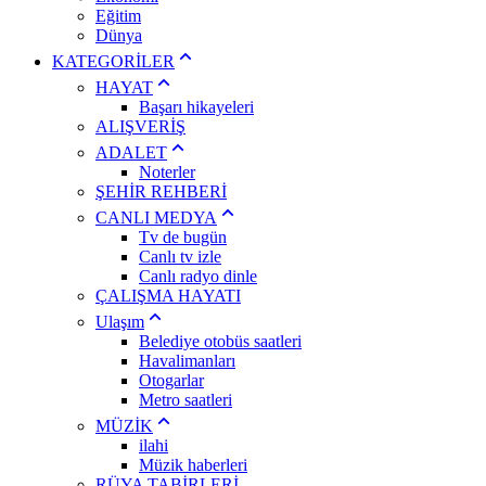
Eğitim
Dünya
KATEGORİLER
HAYAT
Başarı hikayeleri
ALIŞVERİŞ
ADALET
Noterler
ŞEHİR REHBERİ
CANLI MEDYA
Tv de bugün
Canlı tv izle
Canlı radyo dinle
ÇALIŞMA HAYATI
Ulaşım
Belediye otobüs saatleri
Havalimanları
Otogarlar
Metro saatleri
MÜZİK
ilahi
Müzik haberleri
RÜYA TABİRLERİ