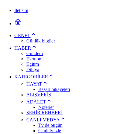
İletişim
GENEL
Günlük bilgiler
HABER
Gündem
Ekonomi
Eğitim
Dünya
KATEGORİLER
HAYAT
Başarı hikayeleri
ALIŞVERİŞ
ADALET
Noterler
ŞEHİR REHBERİ
CANLI MEDYA
Tv de bugün
Canlı tv izle