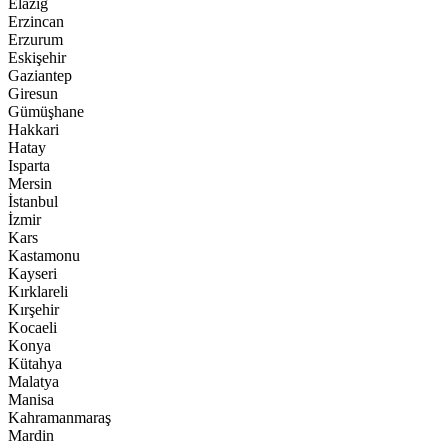
Elazığ
Erzincan
Erzurum
Eskişehir
Gaziantep
Giresun
Gümüşhane
Hakkari
Hatay
Isparta
Mersin
İstanbul
İzmir
Kars
Kastamonu
Kayseri
Kırklareli
Kırşehir
Kocaeli
Konya
Kütahya
Malatya
Manisa
Kahramanmaraş
Mardin