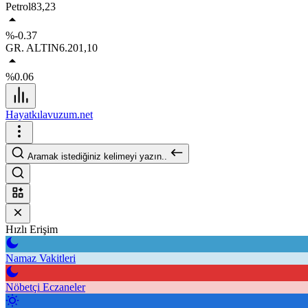
Petrol
83,23
%-0.37
GR. ALTIN
6.201,10
%0.06
Hayatkılavuzum.net
Aramak istediğiniz kelimeyi yazın..
Hızlı Erişim
Namaz Vakitleri
Nöbetçi Eczaneler