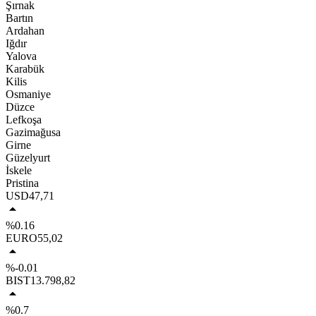
Şırnak
Bartın
Ardahan
Iğdır
Yalova
Karabük
Kilis
Osmaniye
Düzce
Lefkoşa
Gazimağusa
Girne
Güzelyurt
İskele
Pristina
USD
47,71
%0.16
EURO
55,02
%-0.01
BIST
13.798,82
%0.7