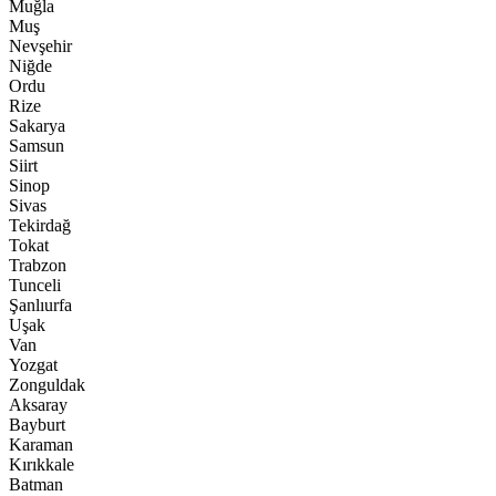
Muğla
Muş
Nevşehir
Niğde
Ordu
Rize
Sakarya
Samsun
Siirt
Sinop
Sivas
Tekirdağ
Tokat
Trabzon
Tunceli
Şanlıurfa
Uşak
Van
Yozgat
Zonguldak
Aksaray
Bayburt
Karaman
Kırıkkale
Batman