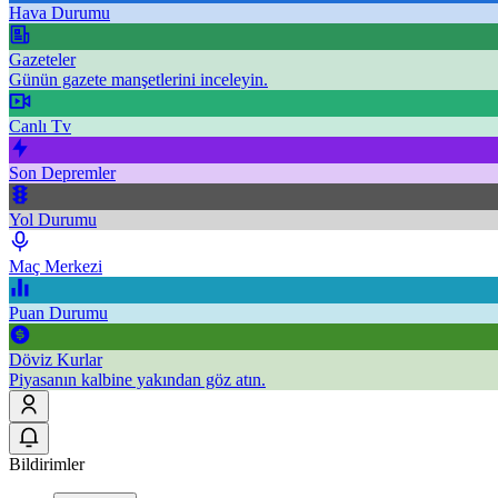
Hava Durumu
Gazeteler
Günün gazete manşetlerini inceleyin.
Canlı Tv
Son Depremler
Yol Durumu
Maç Merkezi
Puan Durumu
Döviz Kurlar
Piyasanın kalbine yakından göz atın.
Bildirimler