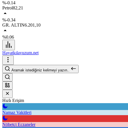
%-0.14
Petrol
82,21
%-0.34
GR. ALTIN
6.201,10
%0.06
Hayatkılavuzum.net
Aramak istediğiniz kelimeyi yazın..
Hızlı Erişim
Namaz Vakitleri
Nöbetçi Eczaneler