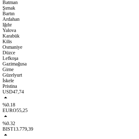
Batman
Şırnak
Bartın
Ardahan
Iğdır
Yalova
Karabük
Kilis
Osmaniye
Düzce
Lefkoşa
Gazimağusa
Girne
Güzelyurt
İskele
Pristina
USD
47,74
%0.18
EURO
55,25
%0.32
BIST
13.779,39