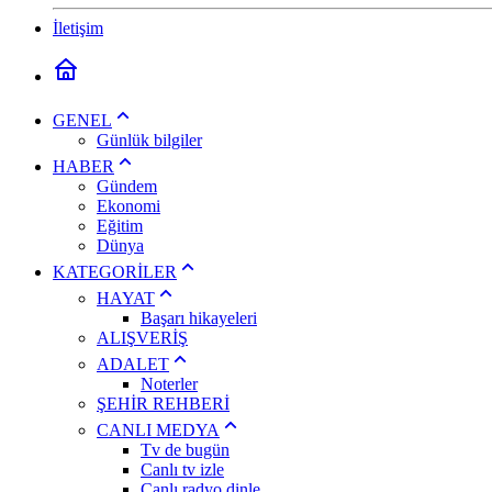
İletişim
GENEL
Günlük bilgiler
HABER
Gündem
Ekonomi
Eğitim
Dünya
KATEGORİLER
HAYAT
Başarı hikayeleri
ALIŞVERİŞ
ADALET
Noterler
ŞEHİR REHBERİ
CANLI MEDYA
Tv de bugün
Canlı tv izle
Canlı radyo dinle