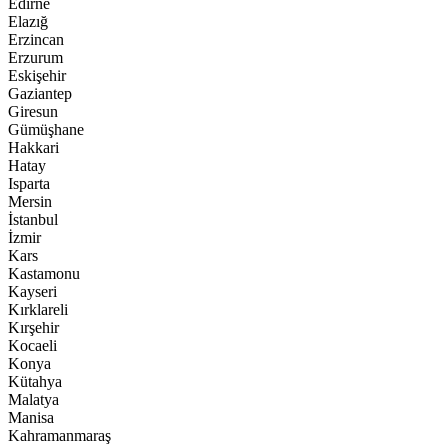
Edirne
Elazığ
Erzincan
Erzurum
Eskişehir
Gaziantep
Giresun
Gümüşhane
Hakkari
Hatay
Isparta
Mersin
İstanbul
İzmir
Kars
Kastamonu
Kayseri
Kırklareli
Kırşehir
Kocaeli
Konya
Kütahya
Malatya
Manisa
Kahramanmaraş