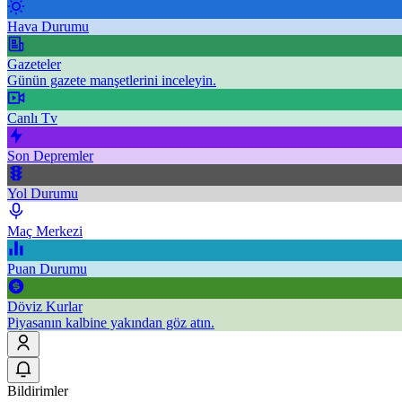
Hava Durumu
Gazeteler
Günün gazete manşetlerini inceleyin.
Canlı Tv
Son Depremler
Yol Durumu
Maç Merkezi
Puan Durumu
Döviz Kurlar
Piyasanın kalbine yakından göz atın.
Bildirimler