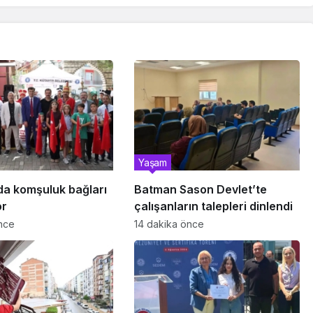
Yaşam
da komşuluk bağları
Batman Sason Devlet’te
or
çalışanların talepleri dinlendi
nce
14 dakika önce