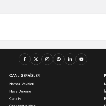
CANLI SERVİSLER
Namaz Vakitleri
N
Hava Durumu
İ
Canlı tv
E
Canlı radyo dinle