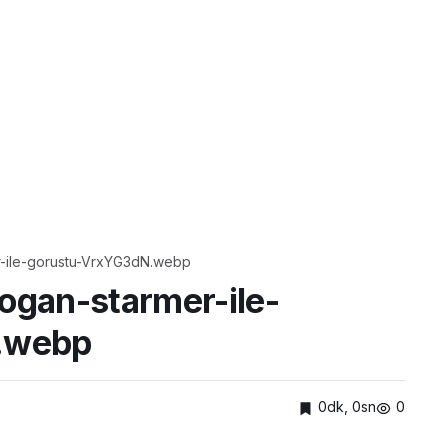
-ile-gorustu-VrxYG3dN.webp
gan-starmer-ile-
.webp
0dk, 0sn
0