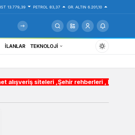
IST
13.779,39
PETROL
83,37
GR. ALTIN
6.201,10
İ
İLANLAR
TEKNOLOJİ
Mod
değiştir
teleri ,Şehir rehberleri , Belediye Otobüs,Metr
Gündüz Modu
Gündüz modunu seçin.
Gece Modu
Gece modunu seçin.