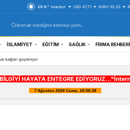
29.9 °
Istanbul
USD
47,71
EURO
55,20
B
Aramak istediğiniz kelimeyi yazın..
İSLAMİYET
EĞİTİM
SAĞLIK
FİRMA REHBER
k bağları güçleniyor
YATA ENTEGRE EDİYORUZ..."İnternet alışveriş si