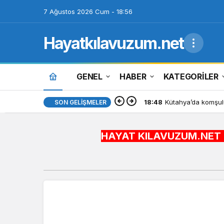
7 Ağustos 2026 Cum - 18:56
Hayatkılavuzum.net
GENEL
HABER
KATEGORİLER
18:48
Kütahya’da komşulu
SON GELIŞMELER
HAYAT KILAVUZUM.NET BİLGİYİ HA