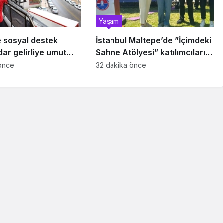
Yaşam
e sosyal destek
İstanbul Maltepe’de ”İçimdeki
dar gelirliye umut
Sahne Atölyesi” katılımcıları
belgelerini aldı
önce
32 dakika önce