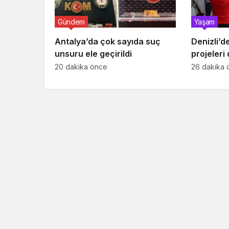
Gündem
Yaşam
Antalya’da çok sayıda suç
Denizli’d
unsuru ele geçirildi
projeleri 
oluyor
20 dakika önce
26 dakika 