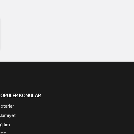
POPÜLER KONULAR
oterler
slamiyet
ğitim
PTT