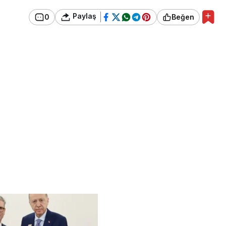
Paylaş
0
Beğen