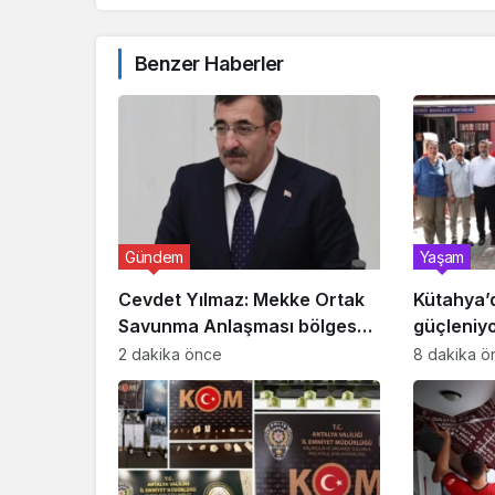
Benzer Haberler
Gündem
Yaşam
Cevdet Yılmaz: Mekke Ortak
Kütahya’
Savunma Anlaşması bölgesel
güçleniy
güvenliğe katkı sağlayacak
2 dakika önce
8 dakika ö