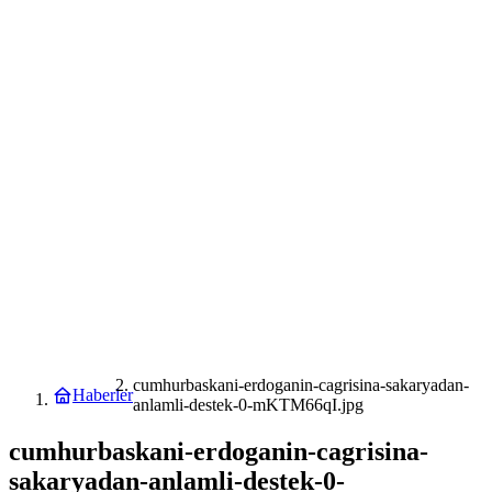
cumhurbaskani-erdoganin-cagrisina-sakaryadan-
Haberler
anlamli-destek-0-mKTM66qI.jpg
cumhurbaskani-erdoganin-cagrisina-
sakaryadan-anlamli-destek-0-