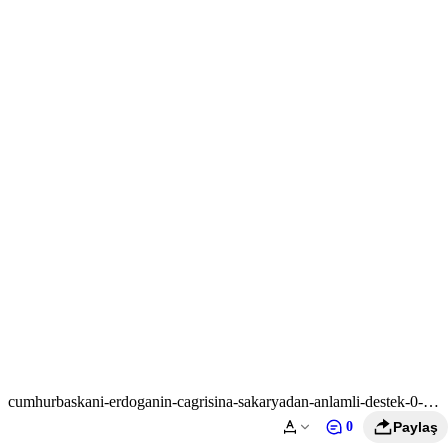
cumhurbaskani-erdoganin-cagrisina-sakaryadan-anlamli-destek-0-
mKTM66qI.jpg
0
Paylaş