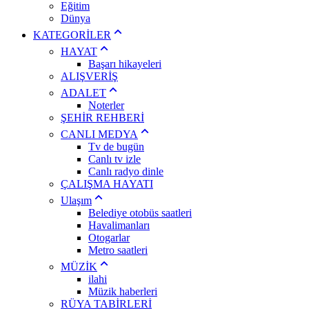
Eğitim
Dünya
KATEGORİLER
HAYAT
Başarı hikayeleri
ALIŞVERİŞ
ADALET
Noterler
ŞEHİR REHBERİ
CANLI MEDYA
Tv de bugün
Canlı tv izle
Canlı radyo dinle
ÇALIŞMA HAYATI
Ulaşım
Belediye otobüs saatleri
Havalimanları
Otogarlar
Metro saatleri
MÜZİK
ilahi
Müzik haberleri
RÜYA TABİRLERİ