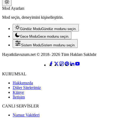
Mod
Mod Ayarları
değiştir
Mod seçin, deneyimini kişiselleştirin.
Gündüz Modu
Gündüz modunu seçin.
Gece Modu
Gece modunu seçin.
Sistem Modu
Sistem modunu seçin.
Hayatkilavuzum.net © 2018- 2026 Tüm Hakları Saklıdır
KURUMSAL
Hakkımızda
Diğer Sitelerimiz
Künye
İletişim
CANLI SERVİSLER
Namaz Vakitleri