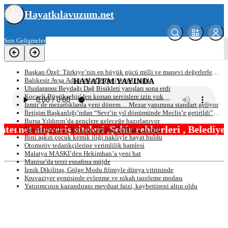
Hayatkılavuzum.net
Son Gelişmeler
Başkan Özel: Türkiye’nin en büyük gücü milli ve manevi değerlerle
yetişen nesillerdir
Balıkesir Avşa Adası’nda Cemevi temeli atıldı
HAYATFM YAYINDA
Uluslararası Beydağı Dağ Bisikleti yarışları sona erdi
Kocaeli Büyükşehir’den korsan servislere izin yok
İzmir’de mezarlıklarda yeni dönem… Mezar yapımına standart geliyor
İletişim Başkanlığı’ndan “Sevr’in yıl dönümünde Meclis’e getirildi”
iddiasına yalanlama
Bursa Yıldırım’da gençlere geleceğe hazırlanıyor
iteleri ,Şehir rehberleri , Belediye Otobüs,Metro,
Nevşehir Kültür Yolu’na Gökhan Türkmen’li final
Bini aşkın çocuk kemik iliği nakliyle hayat buldu
Otomotiv tedarikçilerine verimlilik hamlesi
Malatya MASKİ’den Hekimhan’a yeni hat
Manisa’da terzi esnafına müjde
İznik Dikilitaş, Gölge Modu filmiyle ‎dünya vitrininde
Kruvaziyer gemisinde evlenme ve nikah tazeleme modası
Yatırımcının kazandıranı mevduat faizi, kaybettireni altın oldu