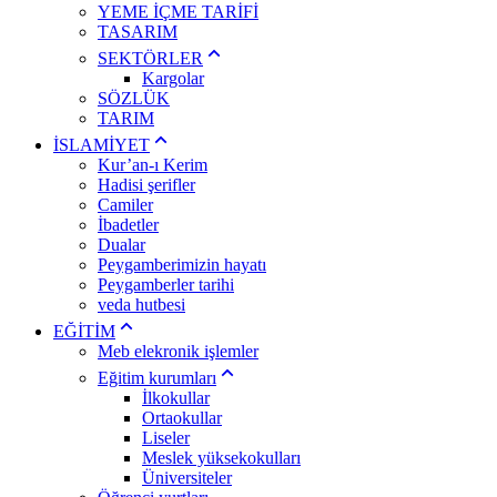
YEME İÇME TARİFİ
TASARIM
SEKTÖRLER
Kargolar
SÖZLÜK
TARIM
İSLAMİYET
Kur’an-ı Kerim
Hadisi şerifler
Camiler
İbadetler
Dualar
Peygamberimizin hayatı
Peygamberler tarihi
veda hutbesi
EĞİTİM
Meb elekronik işlemler
Eğitim kurumları
İlkokullar
Ortaokullar
Liseler
Meslek yüksekokulları
Üniversiteler