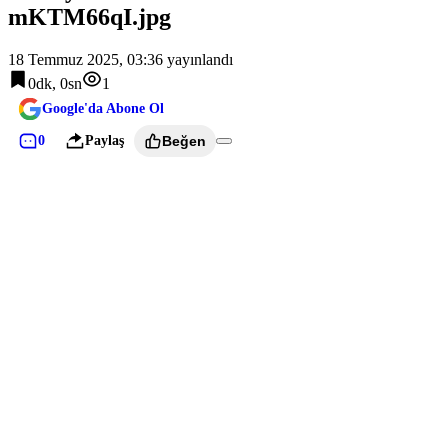
mKTM66qI.jpg
18 Temmuz 2025, 03:36
yayınlandı
0dk, 0sn
1
Google'da Abone Ol
0
Paylaş
Beğen