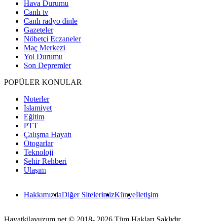
Hava Durumu
Canlı tv
Canlı radyo dinle
Gazeteler
Nöbetçi Eczaneler
Maç Merkezi
Yol Durumu
Son Depremler
POPÜLER KONULAR
Noterler
İslamiyet
Eğitim
PTT
Çalışma Hayatı
Otogarlar
Teknoloji
Şehir Rehberi
Ulaşım
Hakkımızda
Diğer Sitelerimiz
Künye
İletişim
Hayatkilavuzum.net © 2018- 2026 Tüm Hakları Saklıdır