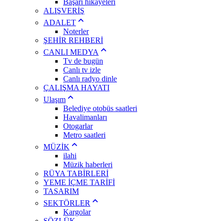
Başarı hikayeleri
ALIŞVERİŞ
ADALET
Noterler
ŞEHİR REHBERİ
CANLI MEDYA
Tv de bugün
Canlı tv izle
Canlı radyo dinle
ÇALIŞMA HAYATI
Ulaşım
Belediye otobüs saatleri
Havalimanları
Otogarlar
Metro saatleri
MÜZİK
ilahi
Müzik haberleri
RÜYA TABİRLERİ
YEME İÇME TARİFİ
TASARIM
SEKTÖRLER
Kargolar
SÖZLÜK