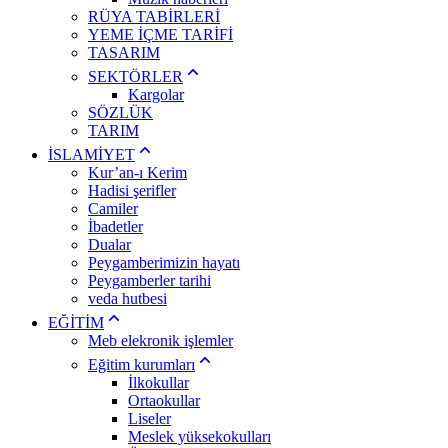
RÜYA TABİRLERİ
YEME İÇME TARİFİ
TASARIM
SEKTÖRLER
Kargolar
SÖZLÜK
TARIM
İSLAMİYET
Kur’an-ı Kerim
Hadisi şerifler
Camiler
İbadetler
Dualar
Peygamberimizin hayatı
Peygamberler tarihi
veda hutbesi
EĞİTİM
Meb elekronik işlemler
Eğitim kurumları
İlkokullar
Ortaokullar
Liseler
Meslek yüksekokulları