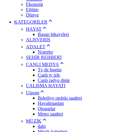
Ekonomi
Eğitim
Dünya
KATEGORİLER
HAYAT
Başarı hikayeleri
ALIŞVERİŞ
ADALET
Noterler
ŞEHİR REHBERİ
CANLI MEDYA
Tv de bugün
Canlı tv izle
Canlı radyo dinle
ÇALIŞMA HAYATI
Ulaşım
Belediye otobüs saatleri
Havalimanları
Otogarlar
Metro saatleri
MÜZİK
ilahi
Müzik haberleri