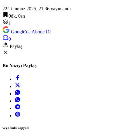
14:06
22 Temmuz 2025, 21:36
yayınlandı
Gebze’de Başkan Büyükgöz YKS şampiyonlarını ağırladı
0dk, 0sn
1
Google'da Abone Ol
0
Paylaş
Bu Yazıyı Paylaş
veya linki kopyala