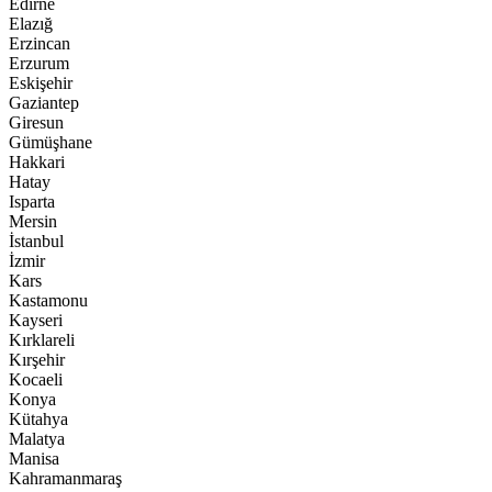
Edirne
Elazığ
Erzincan
Erzurum
Eskişehir
Gaziantep
Giresun
Gümüşhane
Hakkari
Hatay
Isparta
Mersin
İstanbul
İzmir
Kars
Kastamonu
Kayseri
Kırklareli
Kırşehir
Kocaeli
Konya
Kütahya
Malatya
Manisa
Kahramanmaraş