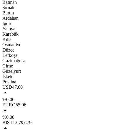
Batman
Şırnak
Bartın
Ardahan
Iğdır
Yalova
Karabük
Kilis
Osmaniye
Düzce
Lefkoşa
Gazimağusa
Girne
Güzelyurt
İskele
Pristina
USD
47,60
%0.06
EURO
55,06
%0.08
BIST
13.797,79