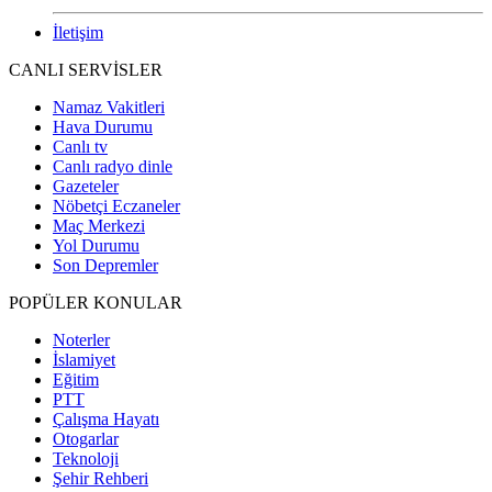
İletişim
CANLI SERVİSLER
Namaz Vakitleri
Hava Durumu
Canlı tv
Canlı radyo dinle
Gazeteler
Nöbetçi Eczaneler
Maç Merkezi
Yol Durumu
Son Depremler
POPÜLER KONULAR
Noterler
İslamiyet
Eğitim
PTT
Çalışma Hayatı
Otogarlar
Teknoloji
Şehir Rehberi