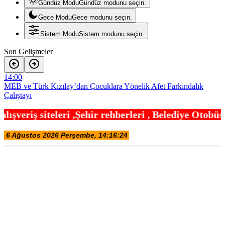
Gündüz Modu
Gündüz modunu seçin.
Gece Modu
Gece modunu seçin.
Sistem Modu
Sistem modunu seçin.
Son Gelişmeler
14:00
MEB ve Türk Kızılay’dan Çocuklara Yönelik Afet Farkındalık
Çalıştayı
13:54
hir rehberleri , Belediye Otobüs,Metro,Tren saatl
Bursa Nilüfer’de Başkan Özdemir, Esentepeliler’i dinledi
13:48
İstanbul Maltepe’de ilaçlama çalışmaları sürüyor
13:42
Denizli Opera ve Bale Günleri’nde “Kuğu Gölü” büyüsü
13:36
Bursa Büyükşehir’den Mudanya’nın altyapısına güçlü yatırım
13:30
Balıkesirspor sevdası için memleket tek yürek