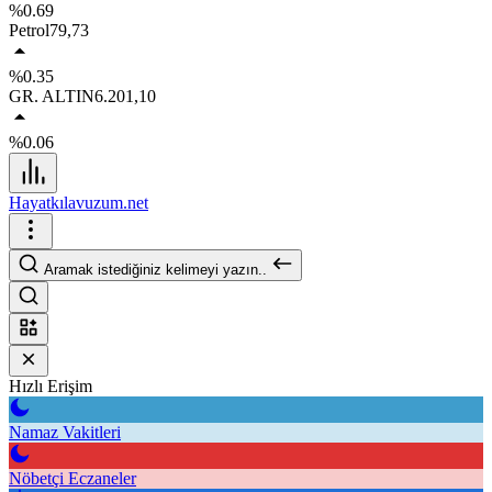
%0.69
Petrol
79,73
%0.35
GR. ALTIN
6.201,10
%0.06
Hayatkılavuzum.net
Aramak istediğiniz kelimeyi yazın..
Hızlı Erişim
Namaz Vakitleri
Nöbetçi Eczaneler