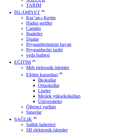
TARIM
İSLAMİYET
Kur’an-ı Kerim
Hadisi şerifler
Camiler
İbadetler
Dualar
Peygamberimizin hayatı
Peygamberler tarihi
veda hutbesi
EĞİTİM
Meb elekronik işlemler
Eğitim kurumları
İlkokullar
Ortaokullar
Liseler
Meslek yüksekokulları
Üniversiteler
Öğrenci yurtları
Sınavlar
SAĞLIK
Sağlık haberleri
SB elektronik işlemler