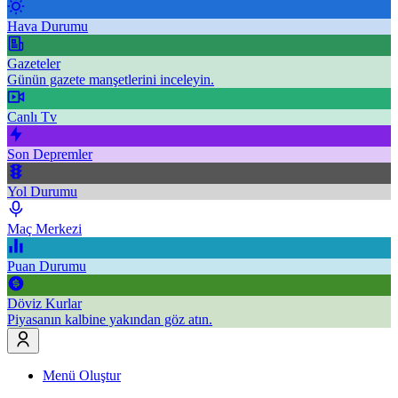
Hava Durumu
Gazeteler
Günün gazete manşetlerini inceleyin.
Canlı Tv
Son Depremler
Yol Durumu
Maç Merkezi
Puan Durumu
Döviz Kurlar
Piyasanın kalbine yakından göz atın.
Menü Oluştur