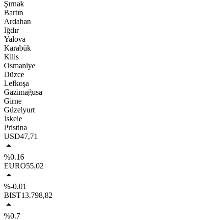
Şırnak
Bartın
Ardahan
Iğdır
Yalova
Karabük
Kilis
Osmaniye
Düzce
Lefkoşa
Gazimağusa
Girne
Güzelyurt
İskele
Pristina
USD
47,71
%0.16
EURO
55,02
%-0.01
BIST
13.798,82
%0.7