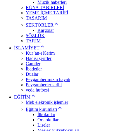
Müzik haberleri
RÜYA TABİRLERİ
YEME İÇME TARİFİ
TASARIM
SEKTÖRLER
Kargolar
SÖZLÜK
TARIM
İSLAMİYET
Kur’an-ı Kerim
Hadisi şerifler
Camiler
İbadetler
Dualar
Peygamberimizin hayatı
Peygamberler tarihi
veda hutbesi
EĞİTİM
Meb elekronik işlemler
Eğitim kurumları
İlkokullar
Ortaokullar
Liseler
Meslek yüksekokulları