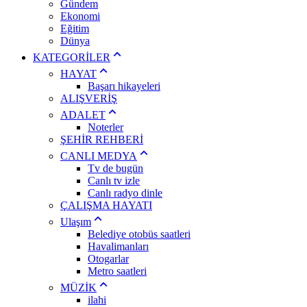
Gündem
Ekonomi
Eğitim
Dünya
KATEGORİLER
HAYAT
Başarı hikayeleri
ALIŞVERİŞ
ADALET
Noterler
ŞEHİR REHBERİ
CANLI MEDYA
Tv de bugün
Canlı tv izle
Canlı radyo dinle
ÇALIŞMA HAYATI
Ulaşım
Belediye otobüs saatleri
Havalimanları
Otogarlar
Metro saatleri
MÜZİK
ilahi