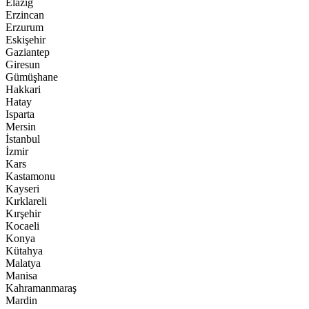
Elazığ
Erzincan
Erzurum
Eskişehir
Gaziantep
Giresun
Gümüşhane
Hakkari
Hatay
Isparta
Mersin
İstanbul
İzmir
Kars
Kastamonu
Kayseri
Kırklareli
Kırşehir
Kocaeli
Konya
Kütahya
Malatya
Manisa
Kahramanmaraş
Mardin