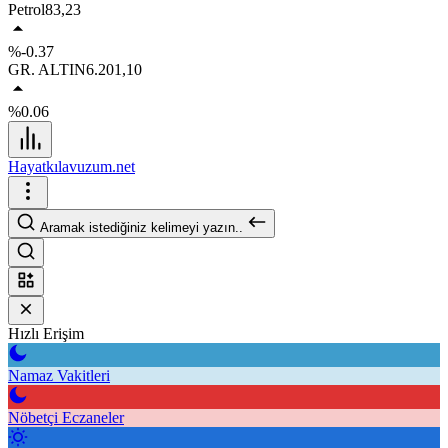
Petrol
83,23
%-0.37
GR. ALTIN
6.201,10
%0.06
Hayatkılavuzum.net
Aramak istediğiniz kelimeyi yazın..
Hızlı Erişim
Namaz Vakitleri
Nöbetçi Eczaneler