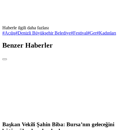
Haberle ilgili daha fazlası
#
Açılış
#
Denizli Büyükşehir Belediye
#
Festival
#
Ger
#
Kadınları
Benzer Haberler
Başkan Vekili Şahin Biba: Bursa’nın geleceğini