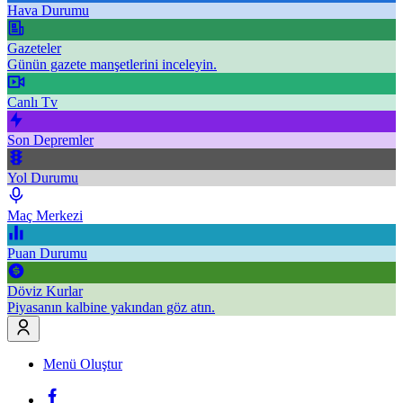
Hava Durumu
Gazeteler
Günün gazete manşetlerini inceleyin.
Canlı Tv
Son Depremler
Yol Durumu
Maç Merkezi
Puan Durumu
Döviz Kurlar
Piyasanın kalbine yakından göz atın.
Menü Oluştur