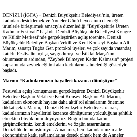
DENİZLİ (İGFA) – Denizli Büyükşehir Belediyesi’nin, üreten
kadınları desteklemek ve Anneler Günü heyecanını el emeği
ürünlerle birleştirmek amacıyla düzenlediği “Büyükşehirle Üreten
Kadınlar Festivali” başladı. Denizli Büyükşehir Belediyesi Kongre
ve Kültür Merkezi’nde gerçekleştirilen açılış törenine, Denizli
Büyükşehir Belediye Başkan Vekili ve Kent Konseyi Başkanı Ali
Marım, sanatçı Tuğba Ger, protokol üyeleri ve çok sayıda vatandaş
katıldı. Festivalin açılışı, saygı duruşu ve İstiklal Marşı’nın
okunmasının ardından, “Zeybek Bilmeyen Kadın Kalmasın” projesi
kapsamında zeybek eğitimi alan kadınların sahnelediği gösteriyle
başladı.
Marım: “Kadınlarımızın hayalleri kazanca dönüşüyor”
Festivalin açılış konuşmasını gerçekleştiren Denizli Büyükşehir
Belediye Başkan Vekili ve Kent Konseyi Başkanı Ali Marım,
kadınların ekonomik hayatta daha aktif rol almalarının önemine
dikkat çekti. Marım, “Denizli Büyükşehir Belediyesi olarak,
kadınlarımızın hayallerini kazanca dönüştürme yolculuğuna şahitlik
etmekten büyük onur duyuyoruz. Bugün burada kadın
girişimcilerimiz, kendi emeklerini ve özgün tasarımlarını
Denizlililerle buluşturuyor. Amacımız, hem kadınlarımızın aile
ekonomisine katkı sağlamalarına destek olmak hem de Anneler