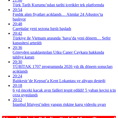
21:00
Türk Tarih Kurumu’ndan tarihi içerikler tek platformda
20:54
Fındık alım fiyatları açıklandı… Alımlar 24 Ağustos’ta
başlıyor
20:48
Carettalar yeni sezona hırslı başladı
20:42
Türkiye ile Vietnam arasında ‘hava’da yeni dönem… Sefer
kapasitesi artırıldı
20:36
Görevden uzaklaştırılan Utku Caner Çaykara hakkında
tahliye kararı
20:30
TÜBİTAK 1707 programında 2026 yılı ilk dönem sonuçları
açıklandı
20:24
Balıkesir’de Kepsut’a Kent Lokantası ve altyapı desteği
20:18
6 yıl önceki kaçak avın failleri tespit edildi! 5 yaban keçisi için
ceza uygulandı
20:12
İstanbul İtfaiyesi’nden yangın riskine karşı videolu uyarı