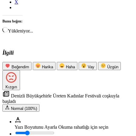
X
Bunu beğen:
Yükleniyor...
İlgili
Beğendim
Harika
Haha
Vay
Üzgün
Kızgın
Denizli Büyükşehirle Üreten Kadınlar Festivali coşkuyla
başladı
Normal (100%)
Yazı Boyutunu Ayarla
Okuma rahatlığı için seçin