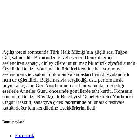
Açılış töreni sonrasında Türk Halk Müziği’nin güçlü sesi Tuğba
Ger, sahne aldı. Birbirinden güzel eserleri Denizlililer için
seslendiren sanatçı, dinleyicilere unutulmaz bir müzik ziyafeti sundu.
Özellikle Denizli yöresine ait türküleri kendine has yorumuyla
seslendiren Ger, salonu dolduran vatandaşları hem duygulandırdı
hem de eğlendirdi. Bağlamasıyla sergilediği usta performansla
büyük alkış alan Ger, Anadolu’nun dört bir yanından derlediği
eserlerle Anneler Günü öncesinde gönüllerde taht kurdu. Konserin
sonunda, Denizli Büyükşehir Belediyesi Genel Sekreter Yardımcısı
Özgür Başkurt, sanatçıya çiçek takdiminde bulunarak festivale
kattığı değer için kendilerine teşekkürlerini iletti.
Bunu paylaş:
Facebook