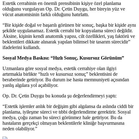
Estetik cerrahinin en önemli prensibinin kişiye özel planlama
olduğunu vurgulayan Op. Dr. Çetin Duygu, her bireyin yüz ve
vücut anatomisinin farklı olduğunu hatırlattı.
“Bir kişide doğal ve başarılı görünen bir sonuç, başka bir kişide aynı
şekilde uygulanamaz. Estetik cerrahi bir kopyalama süreci değildir.
Aksine, kişinin kendi anatomik yapısı, cilt özellikleri, yaş faktörü ve
beklentileri dikkate alınarak yapılan bilimsel bir tasarım sürecidir”
ifadelerini kullandı.
Sosyal Medya Baskısı: “Hızlı Sonuç, Kusursuz Görünüm”
Uzmanlara göre sosyal medya, estetik cerrahiye olan ilgiyi
artırmakla birlikte “hızlı ve kusursuz sonuç” beklentisini de
beraberinde getiriyor. Bu durum ise hasta memnuniyeti açısından
yanlış algılara yol açabiliyor.
Op. Dr. Çetin Duygu bu konuda şu değerlendirmeyi yaptı:
“Estetik işlemler anlık bir değişim gibi algılansa da aslında ciddi bir
planlama, iyileşme süreci ve tıbbi değerlendirme gerektirir. Sosyal
medya, çoğu zaman bu süreci görünmez hale getiriyor. Bu da
hastaların gerçekçi olmayan beklentilerle kliniğe başvurmasına
neden olabiliyor.”