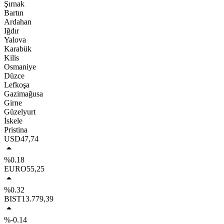
Şırnak
Bartın
Ardahan
Iğdır
Yalova
Karabük
Kilis
Osmaniye
Düzce
Lefkoşa
Gazimağusa
Girne
Güzelyurt
İskele
Pristina
USD
47,74
%0.18
EURO
55,25
%0.32
BIST
13.779,39
%-0.14