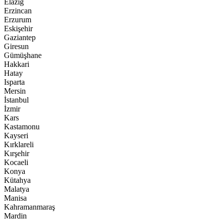
Elazığ
Erzincan
Erzurum
Eskişehir
Gaziantep
Giresun
Gümüşhane
Hakkari
Hatay
Isparta
Mersin
İstanbul
İzmir
Kars
Kastamonu
Kayseri
Kırklareli
Kırşehir
Kocaeli
Konya
Kütahya
Malatya
Manisa
Kahramanmaraş
Mardin