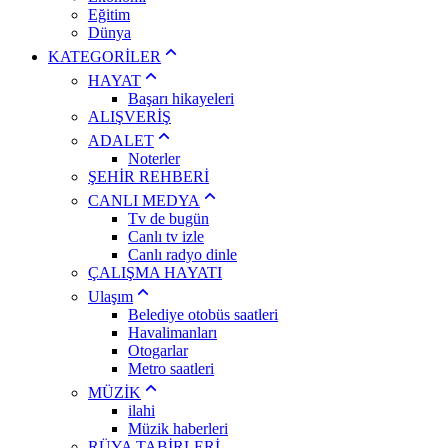
Eğitim
Dünya
KATEGORİLER
HAYAT
Başarı hikayeleri
ALIŞVERİŞ
ADALET
Noterler
ŞEHİR REHBERİ
CANLI MEDYA
Tv de bugün
Canlı tv izle
Canlı radyo dinle
ÇALIŞMA HAYATI
Ulaşım
Belediye otobüs saatleri
Havalimanları
Otogarlar
Metro saatleri
MÜZİK
ilahi
Müzik haberleri
RÜYA TABİRLERİ