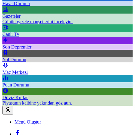
Hava Durumu
Gazeteler
Günün gazete manşetlerini inceleyin.
Canlı Tv
Son Depremler
Yol Durumu
Maç Merkezi
Puan Durumu
Döviz Kurlar
Piyasanın kalbine yakından göz atın.
Menü Oluştur