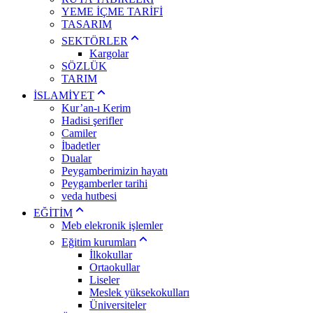
YEME İÇME TARİFİ
TASARIM
SEKTÖRLER
Kargolar
SÖZLÜK
TARIM
İSLAMİYET
Kur’an-ı Kerim
Hadisi şerifler
Camiler
İbadetler
Dualar
Peygamberimizin hayatı
Peygamberler tarihi
veda hutbesi
EĞİTİM
Meb elekronik işlemler
Eğitim kurumları
İlkokullar
Ortaokullar
Liseler
Meslek yüksekokulları
Üniversiteler