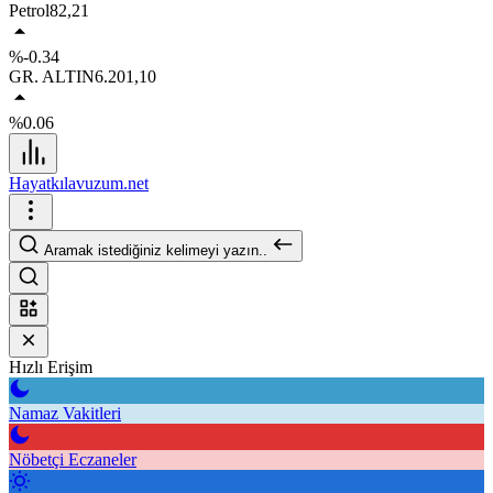
Petrol
82,21
%-0.34
GR. ALTIN
6.201,10
%0.06
Hayatkılavuzum.net
Aramak istediğiniz kelimeyi yazın..
Hızlı Erişim
Namaz Vakitleri
Nöbetçi Eczaneler