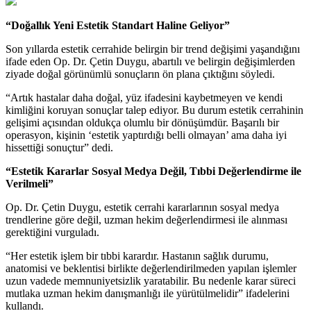
“Doğallık Yeni Estetik Standart Haline Geliyor”
Son yıllarda estetik cerrahide belirgin bir trend değişimi yaşandığını
ifade eden Op. Dr. Çetin Duygu, abartılı ve belirgin değişimlerden
ziyade doğal görünümlü sonuçların ön plana çıktığını söyledi.
“Artık hastalar daha doğal, yüz ifadesini kaybetmeyen ve kendi
kimliğini koruyan sonuçlar talep ediyor. Bu durum estetik cerrahinin
gelişimi açısından oldukça olumlu bir dönüşümdür. Başarılı bir
operasyon, kişinin ‘estetik yaptırdığı belli olmayan’ ama daha iyi
hissettiği sonuçtur” dedi.
“Estetik Kararlar Sosyal Medya Değil, Tıbbi Değerlendirme ile
Verilmeli”
Op. Dr. Çetin Duygu, estetik cerrahi kararlarının sosyal medya
trendlerine göre değil, uzman hekim değerlendirmesi ile alınması
gerektiğini vurguladı.
“Her estetik işlem bir tıbbi karardır. Hastanın sağlık durumu,
anatomisi ve beklentisi birlikte değerlendirilmeden yapılan işlemler
uzun vadede memnuniyetsizlik yaratabilir. Bu nedenle karar süreci
mutlaka uzman hekim danışmanlığı ile yürütülmelidir” ifadelerini
kullandı.