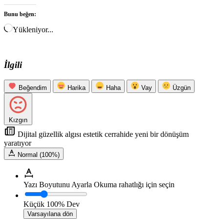
Bunu beğen:
Yükleniyor...
İlgili
Beğendim
Harika
Haha
Vay
Üzgün
Kızgın
Dijital güzellik algısı estetik cerrahide yeni bir dönüşüm
yaratıyor
Normal (100%)
Yazı Boyutunu Ayarla
Okuma rahatlığı için seçin
Küçük
100%
Dev
Varsayılana dön