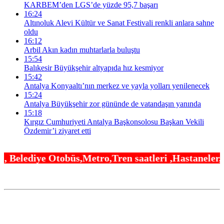
KARBEM’den LGS’de yüzde 95,7 başarı
16:24
Altınoluk Alevi Kültür ve Sanat Festivali renkli anlara sahne
oldu
16:12
Arbil Akın kadın muhtarlarla buluştu
15:54
Balıkesir Büyükşehir altyapıda hız kesmiyor
15:42
Antalya Konyaaltı’nın merkez ve yayla yolları yenilenecek
15:24
Antalya Büyükşehir zor gününde de vatandaşın yanında
15:18
Kırgız Cumhuriyeti Antalya Başkonsolosu Başkan Vekili
Özdemir’i ziyaret etti
,Metro,Tren saatleri ,Hastaneler, Okullar, Camile