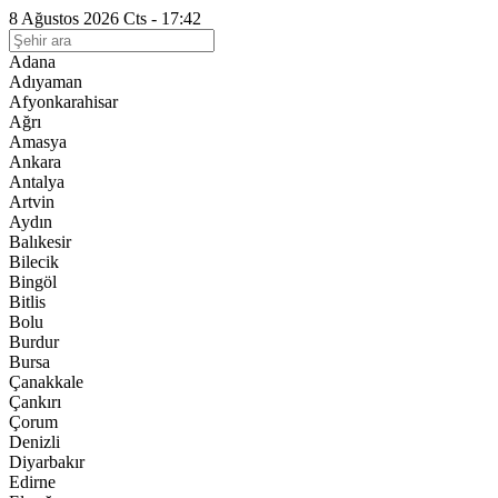
8 Ağustos 2026 Cts - 17:42
Adana
Adıyaman
Afyonkarahisar
Ağrı
Amasya
Ankara
Antalya
Artvin
Aydın
Balıkesir
Bilecik
Bingöl
Bitlis
Bolu
Burdur
Bursa
Çanakkale
Çankırı
Çorum
Denizli
Diyarbakır
Edirne