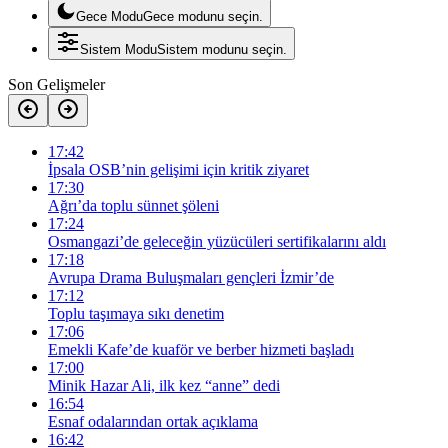
Gece Modu
Gece modunu seçin.
Sistem Modu
Sistem modunu seçin.
Son Gelişmeler
17:42
İpsala OSB’nin gelişimi için kritik ziyaret
17:30
Ağrı’da toplu sünnet şöleni
17:24
Osmangazi’de geleceğin yüzücüleri sertifikalarını aldı
17:18
Avrupa Drama Buluşmaları gençleri İzmir’de
17:12
Toplu taşımaya sıkı denetim
17:06
Emekli Kafe’de kuaför ve berber hizmeti başladı
17:00
Minik Hazar Ali, ilk kez “anne” dedi
16:54
Esnaf odalarından ortak açıklama
16:42