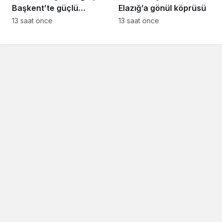
Başkent’te güçlü
Elazığ’a gönül köprüsü
temaslar
13 saat önce
13 saat önce