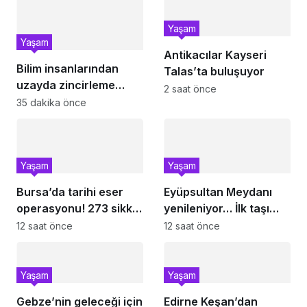
Yaşam
Yaşam
Antikacılar Kayseri
Bilim insanlarından
Talas’ta buluşuyor
uzayda zincirleme
2 saat önce
felaket uyarısı
35 dakika önce
Yaşam
Yaşam
Bursa’da tarihi eser
Eyüpsultan Meydanı
operasyonu! 273 sikke
yenileniyor… İlk taşı
ve 18 obje ele geçirildi
Nuri Aslan koydu
12 saat önce
12 saat önce
Yaşam
Yaşam
Gebze’nin geleceği için
Edirne Keşan’dan