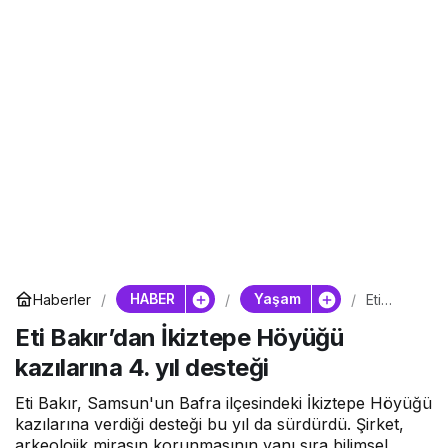
HABER
Yaşam
Haberler
Eti
Bakır’da
Eti Bakır’dan İkiztepe Höyüğü
n
İkiztepe
kazılarına 4. yıl desteği
Höyüğü
kazıların
a 4. yıl
Eti Bakır, Samsun'un Bafra ilçesindeki İkiztepe Höyüğü
desteği
kazılarına verdiği desteği bu yıl da sürdürdü. Şirket,
arkeolojik mirasın korunmasının yanı sıra bilimsel