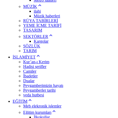
Metro saatleri
MÜZİK
ilahi
Müzik haberleri
RÜYA TABİRLERİ
YEME İÇME TARİFİ
TASARIM
SEKTÖRLER
Kargolar
SÖZLÜK
TARIM
İSLAMİYET
Kur’an-ı Kerim
Hadisi şerifler
Camiler
İbadetler
Dualar
Peygamberimizin hayatı
Peygamberler tarihi
veda hutbesi
EĞİTİM
Meb elekronik işlemler
Eğitim kurumları
İlkokullar