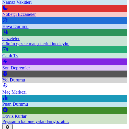
Namaz Vakitleri
Nöbetçi Eczaneler
Hava Durumu
Gazeteler
Günün gazete manşetlerini inceleyin.
Canlı Tv
Son Depremler
Yol Durumu
Maç Merkezi
Puan Durumu
Döviz Kurlar
Piyasanın kalbine yakından göz atın.