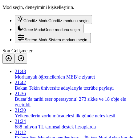
Mod seçin, deneyimini kişiselleştirin.
Gündüz Modu
Gündüz modunu seçin.
Gece Modu
Gece modunu seçin.
Sistem Modu
Sistem modunu seçin.
Son Gelişmeler
21:48
Moritanyalı öğrencilerden MEB’e ziyaret
21:42
Bakan Tekin üniversite adaylarıyla tecrübe paylaştı
21:36
Bursa’da tarihi eser operasyonu! 273 sikke ve 18 obje ele
geçirildi
21:30
Yelkencilerin zorlu mücadelesi ilk günde nefes kesti
21:24
688 milyon TL tarımsal destek hesaplarda
21:12
Eyüpsultan Meydanı yenileniyor… İlk taşı Nuri Aslan koydu