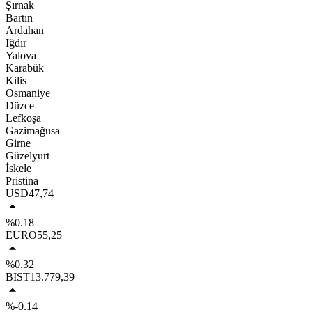
Şırnak
Bartın
Ardahan
Iğdır
Yalova
Karabük
Kilis
Osmaniye
Düzce
Lefkoşa
Gazimağusa
Girne
Güzelyurt
İskele
Pristina
USD
47,74
%0.18
EURO
55,25
%0.32
BIST
13.779,39
%-0.14