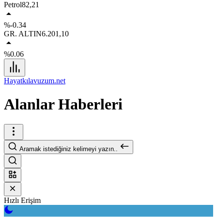
Petrol
82,21
%-0.34
GR. ALTIN
6.201,10
%0.06
Hayatkılavuzum.net
Alanlar Haberleri
Aramak istediğiniz kelimeyi yazın..
Hızlı Erişim