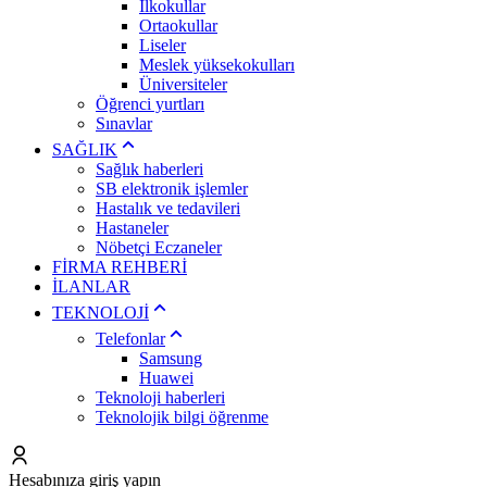
İlkokullar
Ortaokullar
Liseler
Meslek yüksekokulları
Üniversiteler
Öğrenci yurtları
Sınavlar
SAĞLIK
Sağlık haberleri
SB elektronik işlemler
Hastalık ve tedavileri
Hastaneler
Nöbetçi Eczaneler
FİRMA REHBERİ
İLANLAR
TEKNOLOJİ
Telefonlar
Samsung
Huawei
Teknoloji haberleri
Teknolojik bilgi öğrenme
Hesabınıza giriş yapın