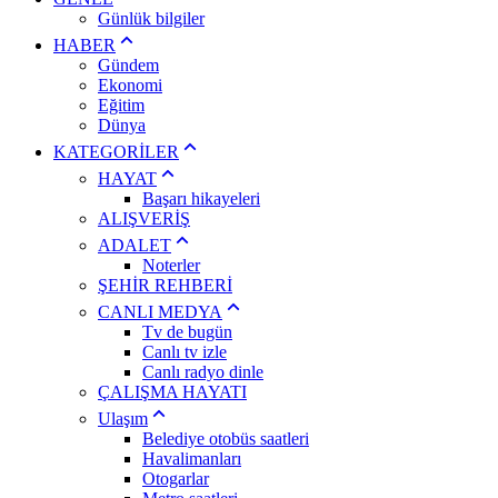
Günlük bilgiler
HABER
Gündem
Ekonomi
Eğitim
Dünya
KATEGORİLER
HAYAT
Başarı hikayeleri
ALIŞVERİŞ
ADALET
Noterler
ŞEHİR REHBERİ
CANLI MEDYA
Tv de bugün
Canlı tv izle
Canlı radyo dinle
ÇALIŞMA HAYATI
Ulaşım
Belediye otobüs saatleri
Havalimanları
Otogarlar