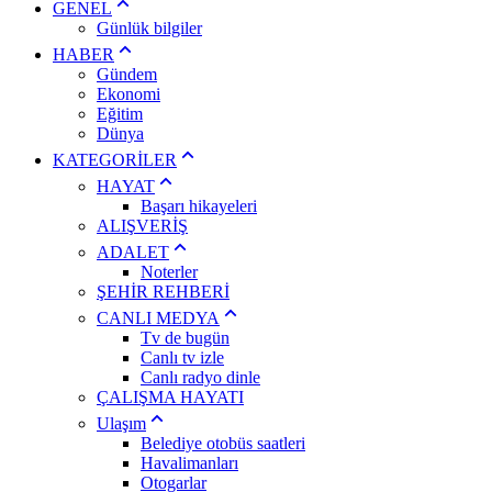
GENEL
Günlük bilgiler
HABER
Gündem
Ekonomi
Eğitim
Dünya
KATEGORİLER
HAYAT
Başarı hikayeleri
ALIŞVERİŞ
ADALET
Noterler
ŞEHİR REHBERİ
CANLI MEDYA
Tv de bugün
Canlı tv izle
Canlı radyo dinle
ÇALIŞMA HAYATI
Ulaşım
Belediye otobüs saatleri
Havalimanları
Otogarlar