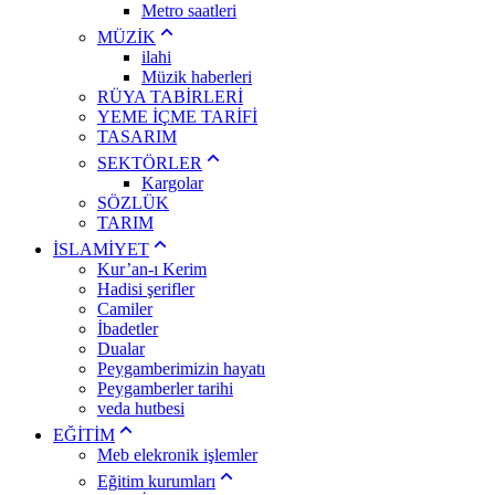
Metro saatleri
MÜZİK
ilahi
Müzik haberleri
RÜYA TABİRLERİ
YEME İÇME TARİFİ
TASARIM
SEKTÖRLER
Kargolar
SÖZLÜK
TARIM
İSLAMİYET
Kur’an-ı Kerim
Hadisi şerifler
Camiler
İbadetler
Dualar
Peygamberimizin hayatı
Peygamberler tarihi
veda hutbesi
EĞİTİM
Meb elekronik işlemler
Eğitim kurumları