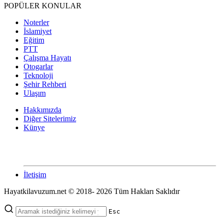
POPÜLER KONULAR
Noterler
İslamiyet
Eğitim
PTT
Çalışma Hayatı
Otogarlar
Teknoloji
Şehir Rehberi
Ulaşım
Hakkımızda
Diğer Sitelerimiz
Künye
İletişim
Hayatkilavuzum.net © 2018- 2026 Tüm Hakları Saklıdır
Esc