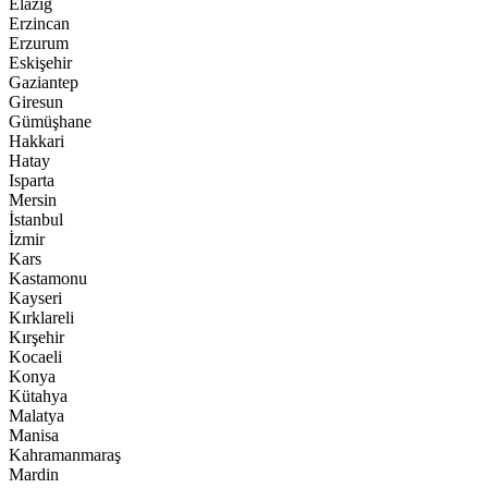
Elazığ
Erzincan
Erzurum
Eskişehir
Gaziantep
Giresun
Gümüşhane
Hakkari
Hatay
Isparta
Mersin
İstanbul
İzmir
Kars
Kastamonu
Kayseri
Kırklareli
Kırşehir
Kocaeli
Konya
Kütahya
Malatya
Manisa
Kahramanmaraş
Mardin