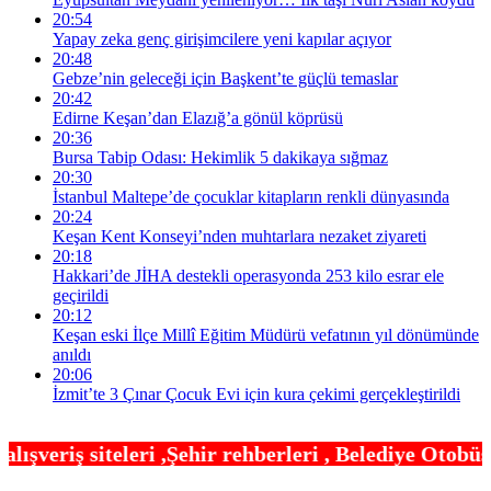
20:54
Yapay zeka genç girişimcilere yeni kapılar açıyor
20:48
Gebze’nin geleceği için Başkent’te güçlü temaslar
20:42
Edirne Keşan’dan Elazığ’a gönül köprüsü
20:36
Bursa Tabip Odası: Hekimlik 5 dakikaya sığmaz
20:30
İstanbul Maltepe’de çocuklar kitapların renkli dünyasında
20:24
Keşan Kent Konseyi’nden muhtarlara nezaket ziyareti
20:18
Hakkari’de JİHA destekli operasyonda 253 kilo esrar ele
geçirildi
20:12
Keşan eski İlçe Millî Eğitim Müdürü vefatının yıl dönümünde
anıldı
20:06
İzmit’te 3 Çınar Çocuk Evi için kura çekimi gerçekleştirildi
hir rehberleri , Belediye Otobüs,Metro,Tren saatl