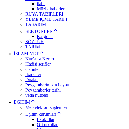
ilahi
Müzik haberleri
RÜYA TABİRLERİ
YEME İÇME TARİFİ
TASARIM
SEKTÖRLER
Kargolar
SÖZLÜK
TARIM
İSLAMİYET
Kur’an-ı Kerim
Hadisi şerifler
Camiler
İbadetler
Dualar
Peygamberimizin hayatı
Peygamberler tarihi
veda hutbesi
EĞİTİM
Meb elekronik işlemler
Eğitim kurumları
İlkokullar
Ortaokullar