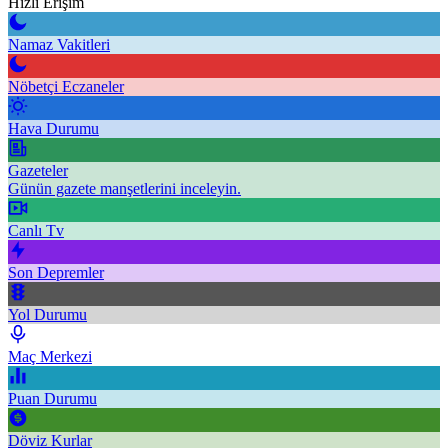
Hızlı Erişim
Namaz Vakitleri
Nöbetçi Eczaneler
Hava Durumu
Gazeteler
Günün gazete manşetlerini inceleyin.
Canlı Tv
Son Depremler
Yol Durumu
Maç Merkezi
Puan Durumu
Döviz Kurlar