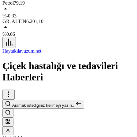
Petrol
79,19
%-0.33
GR. ALTIN
6.201,10
%0.06
Hayatkılavuzum.net
Çiçek hastalığı ve tedavileri
Haberleri
Aramak istediğiniz kelimeyi yazın..