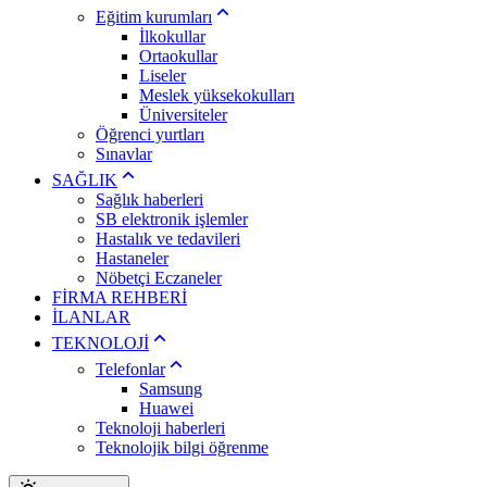
Eğitim kurumları
İlkokullar
Ortaokullar
Liseler
Meslek yüksekokulları
Üniversiteler
Öğrenci yurtları
Sınavlar
SAĞLIK
Sağlık haberleri
SB elektronik işlemler
Hastalık ve tedavileri
Hastaneler
Nöbetçi Eczaneler
FİRMA REHBERİ
İLANLAR
TEKNOLOJİ
Telefonlar
Samsung
Huawei
Teknoloji haberleri
Teknolojik bilgi öğrenme