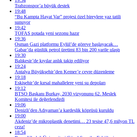
19:54
Trabzonspor’a büyük destek
19:48
“Bu Kampta Hayat Var” projesi özel bireylere yaz tatili
sunuyor
19:42
TOFAŞ potada yeni sezonu hazır
19:36
Osman Gazi platformu Eylül’de göreve başlayacak…
Gabar’da günlük petrol üretimi 83 bin 200 varile ulaştı
19:30
Balıkesir’de kıyılar anlık takip ediliyor
19:24
Antalya Büyükşehir’den Kemer’e çevre düzenleme
19:18
Eskişehir’de kırsal mahallelere yeni su depoları
19:12
BTSO Başkanı Burkay, 2030 vizyonunu 62. Meslek
Komitesi ile değerlendirdi
19:06
Denizli’den Adıyaman’a kardeşlik köprüsü kuruldu
19:00
Akdeniz’de mikroplastik denetimi… 23 tesise 47,6 milyon TL
ceza!
18:54