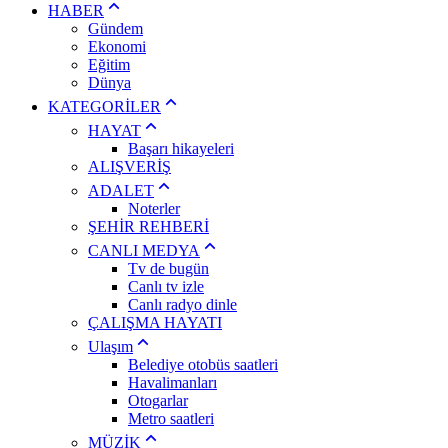
HABER
Gündem
Ekonomi
Eğitim
Dünya
KATEGORİLER
HAYAT
Başarı hikayeleri
ALIŞVERİŞ
ADALET
Noterler
ŞEHİR REHBERİ
CANLI MEDYA
Tv de bugün
Canlı tv izle
Canlı radyo dinle
ÇALIŞMA HAYATI
Ulaşım
Belediye otobüs saatleri
Havalimanları
Otogarlar
Metro saatleri
MÜZİK