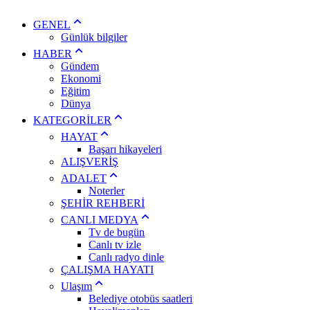
GENEL
Günlük bilgiler
HABER
Gündem
Ekonomi
Eğitim
Dünya
KATEGORİLER
HAYAT
Başarı hikayeleri
ALIŞVERİŞ
ADALET
Noterler
ŞEHİR REHBERİ
CANLI MEDYA
Tv de bugün
Canlı tv izle
Canlı radyo dinle
ÇALIŞMA HAYATI
Ulaşım
Belediye otobüs saatleri