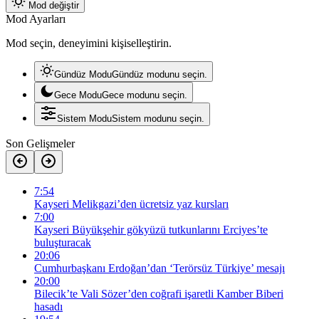
Mod değiştir
Mod Ayarları
Mod seçin, deneyimini kişiselleştirin.
Gündüz Modu
Gündüz modunu seçin.
Gece Modu
Gece modunu seçin.
Sistem Modu
Sistem modunu seçin.
Son Gelişmeler
7:54
Kayseri Melikgazi’den ücretsiz yaz kursları
7:00
Kayseri Büyükşehir gökyüzü tutkunlarını Erciyes’te
buluşturacak
20:06
Cumhurbaşkanı Erdoğan’dan ‘Terörsüz Türkiye’ mesajı
20:00
Bilecik’te Vali Sözer’den coğrafi işaretli Kamber Biberi
hasadı