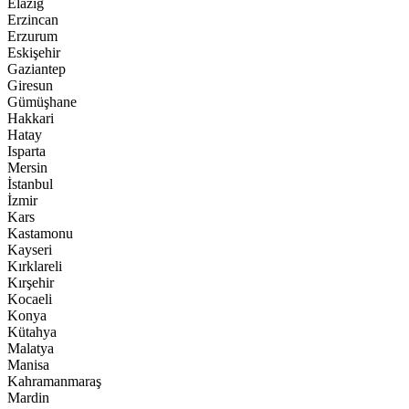
Elazığ
Erzincan
Erzurum
Eskişehir
Gaziantep
Giresun
Gümüşhane
Hakkari
Hatay
Isparta
Mersin
İstanbul
İzmir
Kars
Kastamonu
Kayseri
Kırklareli
Kırşehir
Kocaeli
Konya
Kütahya
Malatya
Manisa
Kahramanmaraş
Mardin