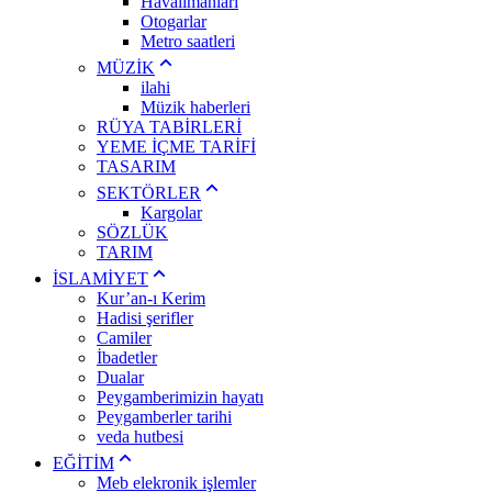
Havalimanları
Otogarlar
Metro saatleri
MÜZİK
ilahi
Müzik haberleri
RÜYA TABİRLERİ
YEME İÇME TARİFİ
TASARIM
SEKTÖRLER
Kargolar
SÖZLÜK
TARIM
İSLAMİYET
Kur’an-ı Kerim
Hadisi şerifler
Camiler
İbadetler
Dualar
Peygamberimizin hayatı
Peygamberler tarihi
veda hutbesi
EĞİTİM
Meb elekronik işlemler