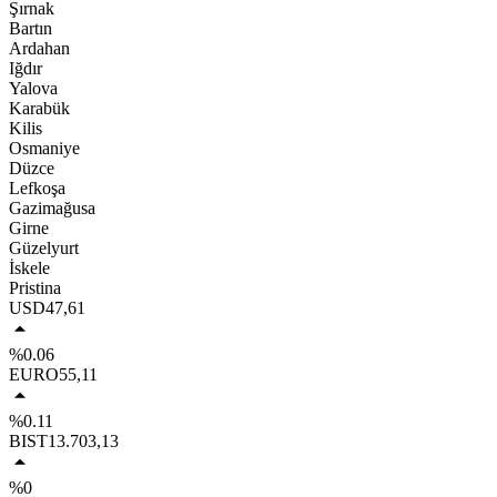
Şırnak
Bartın
Ardahan
Iğdır
Yalova
Karabük
Kilis
Osmaniye
Düzce
Lefkoşa
Gazimağusa
Girne
Güzelyurt
İskele
Pristina
USD
47,61
%0.06
EURO
55,11
%0.11
BIST
13.703,13
%0