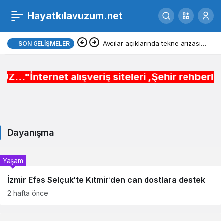
Hayatkılavuzum.net
Dayanışma
Avcılar açıklarında tekne arızası
SON GELIŞMELER
Haberleri
6 kişi kurtarıldı
net alışveriş siteleri ,Şehir rehberleri , Bele
Dayanışma
Yaşam
İzmir Efes Selçuk’te Kıtmir’den can dostlara destek
2 hafta önce