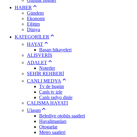
Günlük bilgiler
HABER
Gündem
Ekonomi
Eğitim
Dünya
KATEGORİLER
HAYAT
Başarı hikayeleri
ALIŞVERİŞ
ADALET
Noterler
ŞEHİR REHBERİ
CANLI MEDYA
Tv de bugün
Canlı tv izle
Canlı radyo dinle
ÇALIŞMA HAYATI
Ulaşım
Belediye otobüs saatleri
Havalimanları
Otogarlar
Metro saatleri