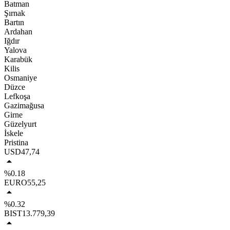
Batman
Şırnak
Bartın
Ardahan
Iğdır
Yalova
Karabük
Kilis
Osmaniye
Düzce
Lefkoşa
Gazimağusa
Girne
Güzelyurt
İskele
Pristina
USD
47,74
%0.18
EURO
55,25
%0.32
BIST
13.779,39