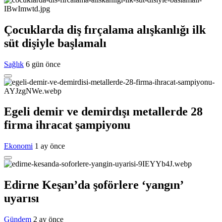
18:00
Bursa Büyükşehir Harmancık’ta da yolları yeniliyor
17:54
Çocuklarda diş fırçalama alışkanlığı ilk
DAĞDER ve BUMEV’den eğitim için güç birliği
17:42
süt dişiyle başlamalı
İpsala OSB’nin gelişimi için kritik ziyaret
17:30
Ağrı’da toplu sünnet şöleni
Sağlık
6 gün önce
17:24
Osmangazi’de geleceğin yüzücüleri sertifikalarını aldı
17:18
Avrupa Drama Buluşmaları gençleri İzmir’de
17:12
Egeli demir ve demirdışı metallerde 28
Toplu taşımaya sıkı denetim
firma ihracat şampiyonu
0:30
Arabesk müziğinin acı kaybı!
0:18
Ekonomi
1 ay önce
Menderes Belediye Başkanı İlkay Çiçek görevden uzaklaştırıldı
Edirne Keşan’da şoförlere ‘yangın’
uyarısı
Gündem
2 ay önce