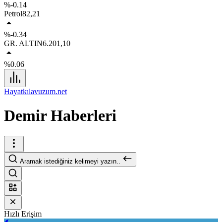
%-0.14
Petrol
82,21
%-0.34
GR. ALTIN
6.201,10
%0.06
Hayatkılavuzum.net
Demir Haberleri
Aramak istediğiniz kelimeyi yazın..
Hızlı Erişim