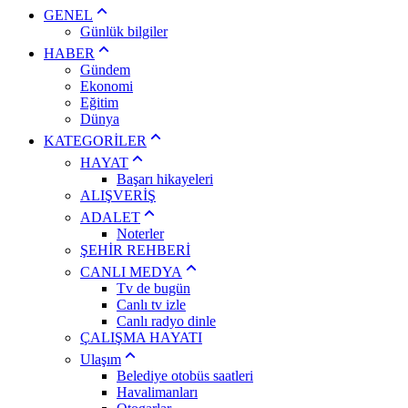
GENEL
Günlük bilgiler
HABER
Gündem
Ekonomi
Eğitim
Dünya
KATEGORİLER
HAYAT
Başarı hikayeleri
ALIŞVERİŞ
ADALET
Noterler
ŞEHİR REHBERİ
CANLI MEDYA
Tv de bugün
Canlı tv izle
Canlı radyo dinle
ÇALIŞMA HAYATI
Ulaşım
Belediye otobüs saatleri
Havalimanları