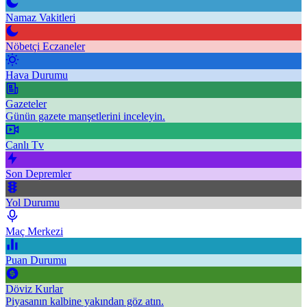
Namaz Vakitleri
Nöbetçi Eczaneler
Hava Durumu
Gazeteler
Günün gazete manşetlerini inceleyin.
Canlı Tv
Son Depremler
Yol Durumu
Maç Merkezi
Puan Durumu
Döviz Kurlar
Piyasanın kalbine yakından göz atın.