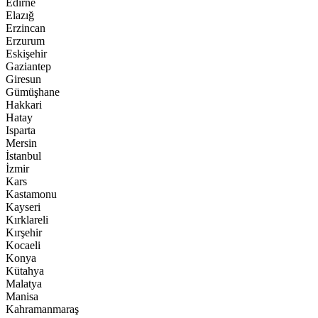
Edirne
Elazığ
Erzincan
Erzurum
Eskişehir
Gaziantep
Giresun
Gümüşhane
Hakkari
Hatay
Isparta
Mersin
İstanbul
İzmir
Kars
Kastamonu
Kayseri
Kırklareli
Kırşehir
Kocaeli
Konya
Kütahya
Malatya
Manisa
Kahramanmaraş