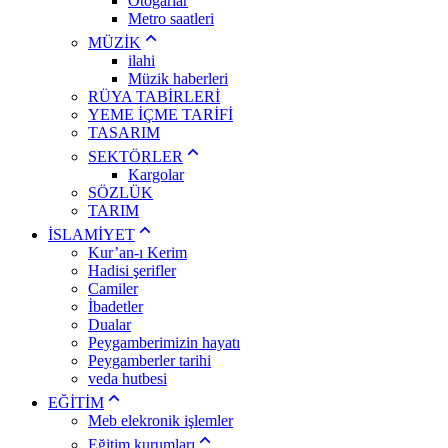
Otogarlar
Metro saatleri
MÜZİK
ilahi
Müzik haberleri
RÜYA TABİRLERİ
YEME İÇME TARİFİ
TASARIM
SEKTÖRLER
Kargolar
SÖZLÜK
TARIM
İSLAMİYET
Kur’an-ı Kerim
Hadisi şerifler
Camiler
İbadetler
Dualar
Peygamberimizin hayatı
Peygamberler tarihi
veda hutbesi
EĞİTİM
Meb elekronik işlemler
Eğitim kurumları