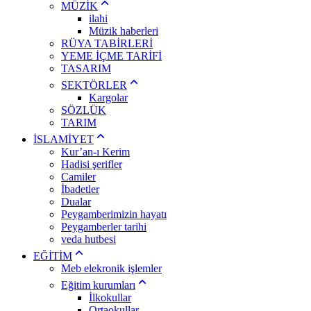
MÜZİK
ilahi
Müzik haberleri
RÜYA TABİRLERİ
YEME İÇME TARİFİ
TASARIM
SEKTÖRLER
Kargolar
SÖZLÜK
TARIM
İSLAMİYET
Kur’an-ı Kerim
Hadisi şerifler
Camiler
İbadetler
Dualar
Peygamberimizin hayatı
Peygamberler tarihi
veda hutbesi
EĞİTİM
Meb elekronik işlemler
Eğitim kurumları
İlkokullar
Ortaokullar