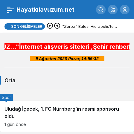
Hayatkılavuzum.net
Orta
“Zorba” Balesi Hierapolis’te
SON GELIŞMELER
Haberleri
sahnelendi
net alışveriş siteleri ,Şehir rehberleri , Bel
Orta
Spor
Uludağ İçecek, 1. FC Nürnberg’in resmi sponsoru
oldu
1 gün önce