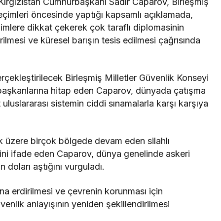
Kırgızistan Cumhurbaşkanı Sadır Caparov, Birleşmiş
seçimleri öncesinde yaptığı kapsamlı açıklamada,
ilimlere dikkat çekerek çok taraflı diplomasinin
ilmesi ve küresel barışın tesis edilmesi çağrısında
çekleştirilecek Birleşmiş Milletler Güvenlik Konseyi
t başkanlarına hitap eden Caparov, dünyada çatışma
t uluslararası sistemin ciddi sınamalarla karşı karşıya
 üzere birçok bölgede devam eden silahlı
iğini ifade eden Caparov, dünya genelinde askeri
 doları aştığını vurguladı.
ona erdirilmesi ve çevrenin korunması için
venlik anlayışının yeniden şekillendirilmesi