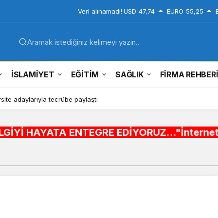
Veri alınamadı!
USD
47,74
EURO
55,25
Aramak istediğiniz kelimeyi yazın..
İSLAMİYET
EĞİTİM
SAĞLIK
FİRMA REHBER
r operasyonu! 273 sikke ve 18 obje ele geçirildi
 ENTEGRE EDİYORUZ..."İnternet alışveriş sitele