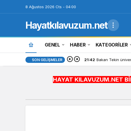
8 Ağustos 2026 Cts - 04:00
Hayatkılavuzum.net
GENEL
HABER
KATEGORİLER
21:36
Bursa’da tarihi ese
SON GELIŞMELER
HAYAT KILAVUZUM.NET BİLGİYİ HAYATA