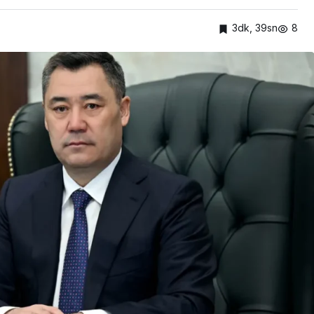
3dk, 39sn
8