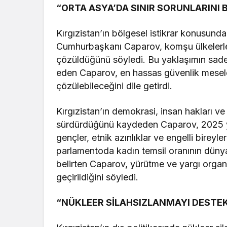
“ORTA ASYA’DA SINIR SORUNLARINI
Kırgızistan’ın bölgesel istikrar konusund
Cumhurbaşkanı Caparov, komşu ülkelerle 
çözüldüğünü söyledi. Bu yaklaşımın sad
eden Caparov, en hassas güvenlik meselele
çözülebileceğini dile getirdi.
Kırgızistan’ın demokrasi, insan hakları v
sürdürdüğünü kaydeden Caparov, 2025 yıl
gençler, etnik azınlıklar ve engelli bireyle
parlamentoda kadın temsil oranının düny
belirten Caparov, yürütme ve yargı organ
geçirildiğini söyledi.
“NÜKLEER SİLAHSIZLANMAYI DESTE