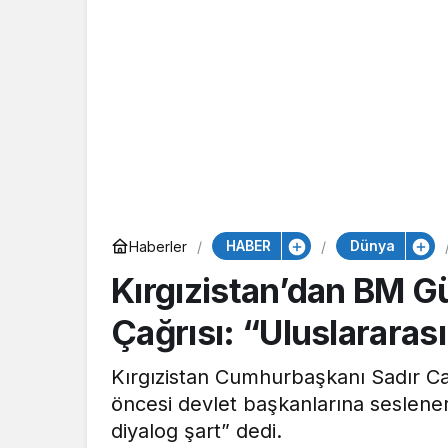
HABER
Dünya
Haberler
Kırgızistan’dan BM G
Çağrısı: “Uluslararas
Kırgızistan Cumhurbaşkanı Sadır Ca
öncesi devlet başkanlarına seslener
diyalog şart” dedi.