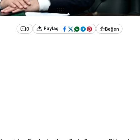
Paylaş
0
Beğen