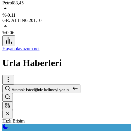
Petrol
83,45
%-0.11
GR. ALTIN
6.201,10
%0.06
Hayatkılavuzum.net
Urla Haberleri
Aramak istediğiniz kelimeyi yazın..
Hızlı Erişim