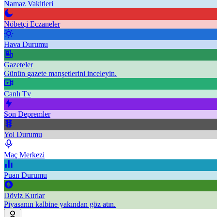
Namaz Vakitleri
Nöbetçi Eczaneler
Hava Durumu
Gazeteler
Günün gazete manşetlerini inceleyin.
Canlı Tv
Son Depremler
Yol Durumu
Maç Merkezi
Puan Durumu
Döviz Kurlar
Piyasanın kalbine yakından göz atın.