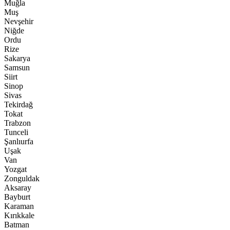
Muğla
Muş
Nevşehir
Niğde
Ordu
Rize
Sakarya
Samsun
Siirt
Sinop
Sivas
Tekirdağ
Tokat
Trabzon
Tunceli
Şanlıurfa
Uşak
Van
Yozgat
Zonguldak
Aksaray
Bayburt
Karaman
Kırıkkale
Batman