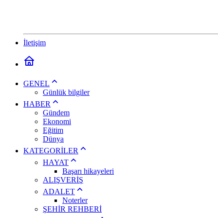
İletişim
GENEL
Günlük bilgiler
HABER
Gündem
Ekonomi
Eğitim
Dünya
KATEGORİLER
HAYAT
Başarı hikayeleri
ALIŞVERİŞ
ADALET
Noterler
ŞEHİR REHBERİ