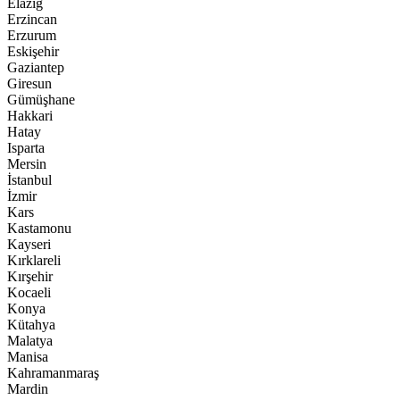
Elazığ
Erzincan
Erzurum
Eskişehir
Gaziantep
Giresun
Gümüşhane
Hakkari
Hatay
Isparta
Mersin
İstanbul
İzmir
Kars
Kastamonu
Kayseri
Kırklareli
Kırşehir
Kocaeli
Konya
Kütahya
Malatya
Manisa
Kahramanmaraş
Mardin