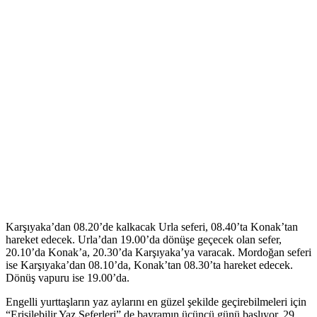
Karşıyaka’dan 08.20’de kalkacak Urla seferi, 08.40’ta Konak’tan
hareket edecek. Urla’dan 19.00’da dönüşe geçecek olan sefer,
20.10’da Konak’a, 20.30’da Karşıyaka’ya varacak. Mordoğan seferi
ise Karşıyaka’dan 08.10’da, Konak’tan 08.30’ta hareket edecek.
Dönüş vapuru ise 19.00’da.
Engelli yurttaşların yaz aylarını en güzel şekilde geçirebilmeleri için
“Erişilebilir Yaz Seferleri” de bayramın üçüncü günü başlıyor. 29,