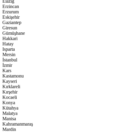
Elazığ
Erzincan
Erzurum
Eskişehir
Gaziantep
Giresun
Gümüşhane
Hakkari
Hatay
Isparta
Mersin
İstanbul
İzmir
Kars
Kastamonu
Kayseri
Kırklareli
Kırşehir
Kocaeli
Konya
Kütahya
Malatya
Manisa
Kahramanmaraş
Mardin