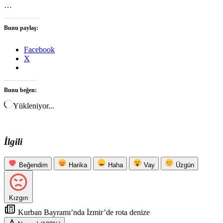
…
Bunu paylaş:
Facebook
X
Bunu beğen:
Yükleniyor...
İlgili
Beğendim
Harika
Haha
Vay
Üzgün
Kızgın
Kurban Bayramı’nda İzmir’de rota denize