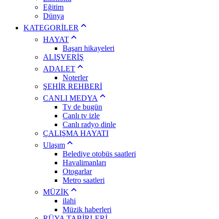
Eğitim
Dünya
KATEGORİLER
HAYAT
Başarı hikayeleri
ALIŞVERİŞ
ADALET
Noterler
ŞEHİR REHBERİ
CANLI MEDYA
Tv de bugün
Canlı tv izle
Canlı radyo dinle
ÇALIŞMA HAYATI
Ulaşım
Belediye otobüs saatleri
Havalimanları
Otogarlar
Metro saatleri
MÜZİK
ilahi
Müzik haberleri
RÜYA TABİRLERİ