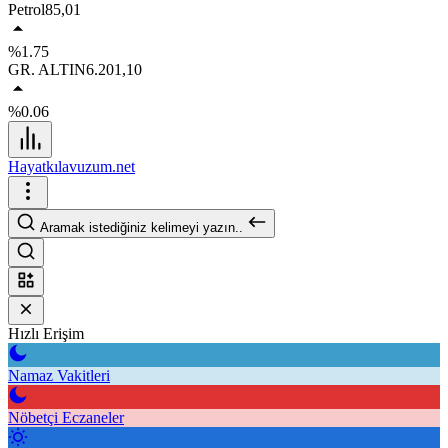
Petrol
85,01
%1.75
GR. ALTIN
6.201,10
%0.06
Hayatkılavuzum.net
Aramak istediğiniz kelimeyi yazın..
Hızlı Erişim
Namaz Vakitleri
Nöbetçi Eczaneler