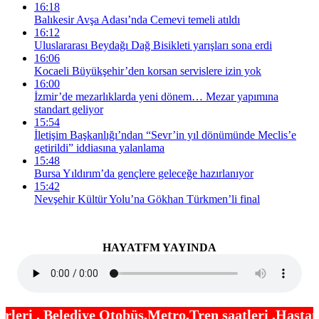
16:18
Balıkesir Avşa Adası’nda Cemevi temeli atıldı
16:12
Uluslararası Beydağı Dağ Bisikleti yarışları sona erdi
16:06
Kocaeli Büyükşehir’den korsan servislere izin yok
16:00
İzmir’de mezarlıklarda yeni dönem… Mezar yapımına
standart geliyor
15:54
İletişim Başkanlığı’ndan “Sevr’in yıl dönümünde Meclis’e
getirildi” iddiasına yalanlama
15:48
Bursa Yıldırım’da gençlere geleceğe hazırlanıyor
15:42
Nevşehir Kültür Yolu’na Gökhan Türkmen’li final
HAYATFM YAYINDA
tobüs,Metro,Tren saatleri ,Hastaneler, Okullar, Ca