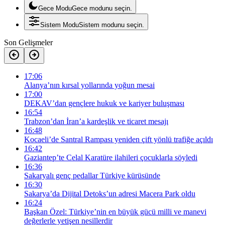
Gece Modu
Gece modunu seçin.
Sistem Modu
Sistem modunu seçin.
Son Gelişmeler
17:06
Alanya’nın kırsal yollarında yoğun mesai
17:00
DEKAV’dan gençlere hukuk ve kariyer buluşması
16:54
Trabzon’dan İran’a kardeşlik ve ticaret mesajı
16:48
Kocaeli’de Santral Rampası yeniden çift yönlü trafiğe açıldı
16:42
Gaziantep’te Celal Karatüre ilahileri çocuklarla söyledi
16:36
Sakaryalı genç pedallar Türkiye kürüsünde
16:30
Sakarya’da Dijital Detoks’un adresi Macera Park oldu
16:24
Başkan Özel: Türkiye’nin en büyük gücü milli ve manevi
değerlerle yetişen nesillerdir