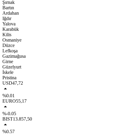
Şırnak
Bartın
Ardahan
Iğdır
Yalova
Karabük
Kilis
Osmaniye
Düzce
Lefkoşa
Gazimağusa
Girne
Güzelyurt
İskele
Pristina
USD
47,72
%0.01
EURO
55,17
%-0.05
BIST
13.857,50
%0.57