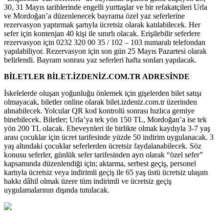
30, 31 Mayıs tarihlerinde engelli yurttaşlar ve bir refakatçileri Urla
ve Mordoğan’a düzenlenecek bayrama özel yaz seferlerine
rezervasyon yaptırmak şartıyla ücretsiz olarak katılabilecek. Her
sefer için kontenjan 40 kişi ile sınırlı olacak. Erişilebilir seferlere
rezervasyon için 0232 320 00 35 / 102 – 103 numaralı telefondan
yapılabiliyor. Rezervasyon için son gün 25 Mayıs Pazartesi olarak
belirlendi. Bayram sonrası yaz seferleri hafta sonları yapılacak.
BİLETLER BİLET.İZDENİZ.COM.TR ADRESİNDE
İskelelerde oluşan yoğunluğu önlemek için gişelerden bilet satışı
olmayacak, biletler online olarak bilet.izdeniz.com.tr üzerinden
alınabilecek. Yolcular QR kod kontrolü sonrası hızlıca gemiye
binebilecek. Biletler; Urla’ya tek yön 150 TL, Mordoğan’a ise tek
yön 200 TL olacak. Ebeveynleri ile birlikte olmak kaydıyla 3-7 yaş
arası çocuklar için ücret tarifesinde yüzde 50 indirim uygulanacak. 3
yaş altındaki çocuklar seferlerden ücretsiz faydalanabilecek. Söz
konusu seferler, günlük sefer tarifesinden ayrı olarak “özel sefer”
kapsamında düzenlendiği için; aktarma, serbest geçiş, personel
kartıyla ücretsiz veya indirimli geçiş ile 65 yaş üstü ücretsiz ulaşım
hakkı dâhil olmak üzere tüm indirimli ve ücretsiz geçiş
uygulamalarının dışında tutulacak.