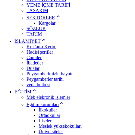
YEME İÇME TARİFİ
TASARIM
SEKTÖRLER
Kargolar
SÖZLÜK
TARIM
İSLAMİYET
Kur’an-ı Kerim
Hadisi şerifler
Camiler
İbadetler
Dualar
Peygamberimizin hayatı
Peygamberler tarihi
veda hutbesi
EĞİTİM
Meb elekronik işlemler
Eğitim kurumları
İlkokullar
Ortaokullar
Liseler
Meslek yüksekokulları
Üniversiteler