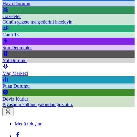
Hava Durumu
Gazeteler
Günün gazete manşetlerini inceleyin.
Canlı Tv
Son Depremler
Yol Durumu
Maç Merkezi
Puan Durumu
Döviz Kurlar
Piyasanın kalbine yakından göz atın.
Menü Oluştur