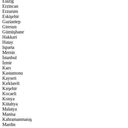
Elazığ
Erzincan
Erzurum
Eskişehir
Gaziantep
Giresun
Gümüşhane
Hakkari
Hatay
Isparta
Mersin
İstanbul
İzmir
Kars
Kastamonu
Kayseri
Kırklareli
Kırşehir
Kocaeli
Konya
Kütahya
Malatya
Manisa
Kahramanmaraş
Mardin