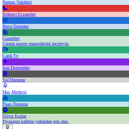
Namaz Vakitleri
Nöbetçi Eczaneler
Hava Durumu
Gazeteler
Günün gazete manşetlerini inceleyin.
Canlı Tv
Son Depremler
Yol Durumu
Maç Merkezi
Puan Durumu
Döviz Kurlar
Piyasanın kalbine yakından göz atın.