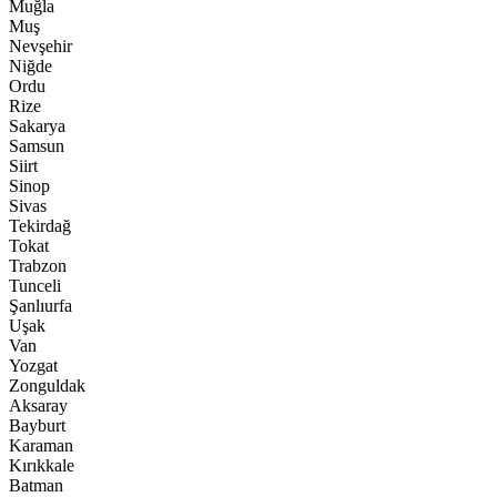
Muğla
Muş
Nevşehir
Niğde
Ordu
Rize
Sakarya
Samsun
Siirt
Sinop
Sivas
Tekirdağ
Tokat
Trabzon
Tunceli
Şanlıurfa
Uşak
Van
Yozgat
Zonguldak
Aksaray
Bayburt
Karaman
Kırıkkale
Batman