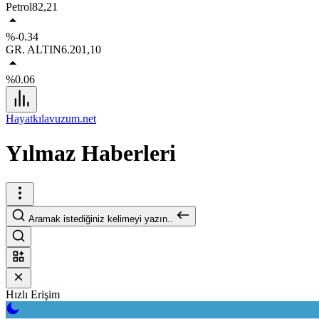
Petrol
82,21
%-0.34
GR. ALTIN
6.201,10
%0.06
Hayatkılavuzum.net
Yılmaz Haberleri
Aramak istediğiniz kelimeyi yazın..
Hızlı Erişim