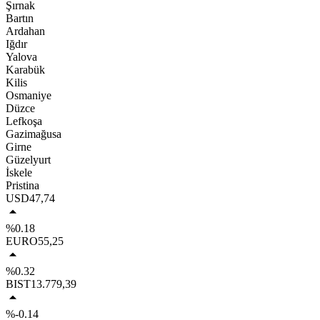
Şırnak
Bartın
Ardahan
Iğdır
Yalova
Karabük
Kilis
Osmaniye
Düzce
Lefkoşa
Gazimağusa
Girne
Güzelyurt
İskele
Pristina
USD
47,74
%0.18
EURO
55,25
%0.32
BIST
13.779,39
%-0.14