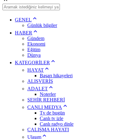
GENEL
Günlük bilgiler
HABER
Gündem
Ekonomi
Eğitim
Dünya
KATEGORİLER
HAYAT
Başarı hikayeleri
ALIŞVERİŞ
ADALET
Noterler
ŞEHİR REHBERİ
CANLI MEDYA
Tv de bugün
Canlı tv izle
Canlı radyo dinle
ÇALIŞMA HAYATI
Ulaşım