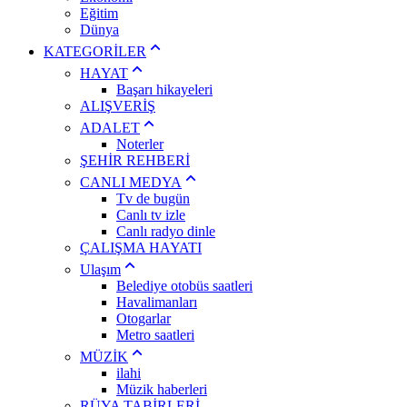
Eğitim
Dünya
KATEGORİLER
HAYAT
Başarı hikayeleri
ALIŞVERİŞ
ADALET
Noterler
ŞEHİR REHBERİ
CANLI MEDYA
Tv de bugün
Canlı tv izle
Canlı radyo dinle
ÇALIŞMA HAYATI
Ulaşım
Belediye otobüs saatleri
Havalimanları
Otogarlar
Metro saatleri
MÜZİK
ilahi
Müzik haberleri
RÜYA TABİRLERİ