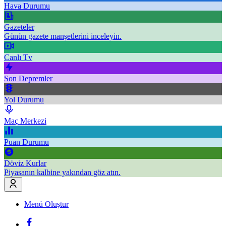
Hava Durumu
Gazeteler
Günün gazete manşetlerini inceleyin.
Canlı Tv
Son Depremler
Yol Durumu
Maç Merkezi
Puan Durumu
Döviz Kurlar
Piyasanın kalbine yakından göz atın.
Menü Oluştur