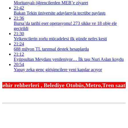
Moritanyalı öğrencilerden MEB’e ziyaret
21:42
Bakan Tekin üniversite adaylarıyla tecrübe paylaştı
21:36
Bursa’da tarihi eser operasyonu! 273 sikke ve 18 obje ele
geçirildi
21:30
Yelkencilerin zorlu mücadelesi ilk günde nefes kesti
21:24
688 milyon TL tarımsal destek hesaplarda
21:12
Eyüpsultan Meydanı yenileniyor… İlk taşı Nuri Aslan koydu
20:54
Yapay zeka genç girişimcilere yeni kapılar açıyor
Belediye Otobüs,Metro,Tren saatleri ,Hastaneler, O