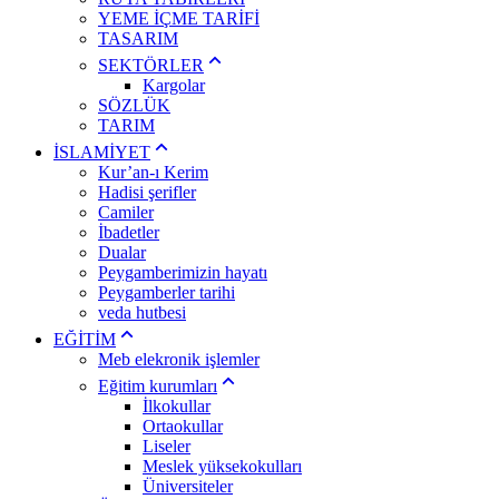
YEME İÇME TARİFİ
TASARIM
SEKTÖRLER
Kargolar
SÖZLÜK
TARIM
İSLAMİYET
Kur’an-ı Kerim
Hadisi şerifler
Camiler
İbadetler
Dualar
Peygamberimizin hayatı
Peygamberler tarihi
veda hutbesi
EĞİTİM
Meb elekronik işlemler
Eğitim kurumları
İlkokullar
Ortaokullar
Liseler
Meslek yüksekokulları
Üniversiteler