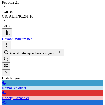
Petrol
82,21
%-0.34
GR. ALTIN
6.201,10
%0.06
Hayatkılavuzum.net
Aramak istediğiniz kelimeyi yazın..
Hızlı Erişim
Namaz Vakitleri
Nöbetçi Eczaneler