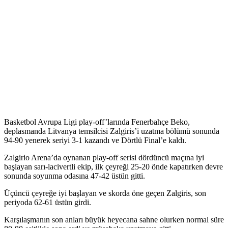
Basketbol Avrupa Ligi play-off’larında Fenerbahçe Beko,
deplasmanda Litvanya temsilcisi Zalgiris’i uzatma bölümü sonunda
94-90 yenerek seriyi 3-1 kazandı ve Dörtlü Final’e kaldı.
Zalgirio Arena’da oynanan play-off serisi dördüncü maçına iyi
başlayan sarı-lacivertli ekip, ilk çeyreği 25-20 önde kapatırken devre
sonunda soyunma odasına 47-42 üstün gitti.
Üçüncü çeyreğe iyi başlayan ve skorda öne geçen Zalgiris, son
periyoda 62-61 üstün girdi.
Karşılaşmanın son anları büyük heyecana sahne olurken normal süre