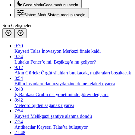
Gece Modu
Gece modunu seçin.
Sistem Modu
Sistem modunu seçin.
Son Gelişmeler
9:30
Kayseri Talas İnovasyon Merkezi finale kaldı
9:24
Lukaku Fener’e mi, Beşiktaş’a mı geliyor?
9:12
Akın Gürlek: Örgüt silahları bırakacak, mağaraları boşaltacak
8:54
Bilim insanlarından uzayda zincirleme felaket uyarısı
8:48
İş Bankası Grubu üst yönetiminde görev değişimi
8:42
Meteorolojiden sağanak uyarısı
7:54
Kayseri Melikgazi şantiye alanına döndü
7:24
Antikacılar Kayseri Talas’ta buluşuyor
21:48