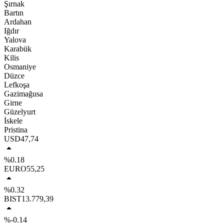
Şırnak
Bartın
Ardahan
Iğdır
Yalova
Karabük
Kilis
Osmaniye
Düzce
Lefkoşa
Gazimağusa
Girne
Güzelyurt
İskele
Pristina
USD
47,74
%0.18
EURO
55,25
%0.32
BIST
13.779,39
%-0.14