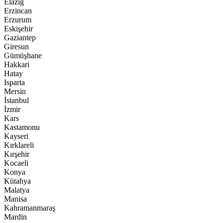
Elazığ
Erzincan
Erzurum
Eskişehir
Gaziantep
Giresun
Gümüşhane
Hakkari
Hatay
Isparta
Mersin
İstanbul
İzmir
Kars
Kastamonu
Kayseri
Kırklareli
Kırşehir
Kocaeli
Konya
Kütahya
Malatya
Manisa
Kahramanmaraş
Mardin