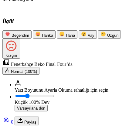
İlgili
Beğendim
Harika
Haha
Vay
Üzgün
Kızgın
Fenerbahçe Beko Final-Four’da
Normal (100%)
Yazı Boyutunu Ayarla
Okuma rahatlığı için seçin
Küçük
100%
Dev
Varsayılana dön
0
Paylaş