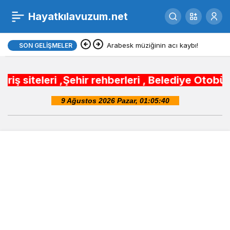
Filenin Sultanları Dünya
Hayatkılavuzum.net
0
Paylaş
Şampiyonluğu için son
Arabesk müziğinin acı kaybı!
SON GELIŞMELER
bir adım
 ,Şehir rehberleri , Belediye Otobüs,Metro,Tre