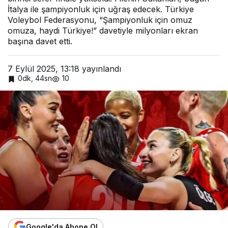
İtalya ile şampiyonluk için uğraş edecek. Türkiye
Voleybol Federasyonu, “Şampiyonluk için omuz
omuza, haydi Türkiye!” davetiyle milyonları ekran
başına davet etti.
7 Eylül 2025, 13:18
yayınlandı
0dk, 44sn
10
Google'da Abone Ol