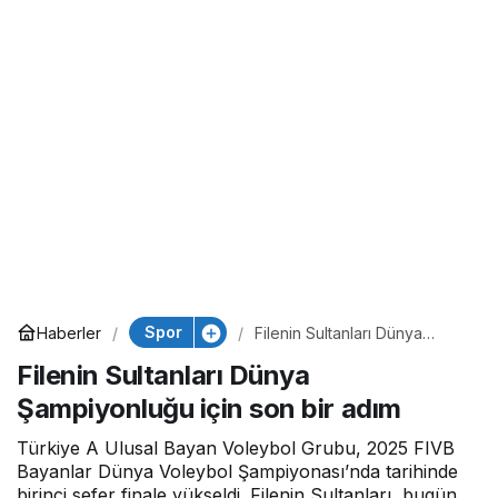
Spor
Haberler
Filenin Sultanları Dünya
Şampiyonluğu için son bir
Filenin Sultanları Dünya
adım
Şampiyonluğu için son bir adım
Türkiye A Ulusal Bayan Voleybol Grubu, 2025 FIVB
Bayanlar Dünya Voleybol Şampiyonası’nda tarihinde
birinci sefer finale yükseldi. Filenin Sultanları, bugün