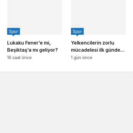
Spor
Spor
Lukaku Fener’e mi,
Yelkencilerin zorlu
Beşiktaş’a mı geliyor?
mücadelesi ilk günde
nefes kesti
16 saat önce
1 gün önce