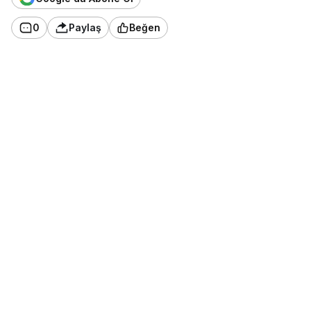
0
Paylaş
Beğen