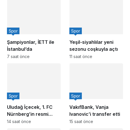
Spor
Spor
Şampiyonlar, İETT ile
Yeşil-siyahlılar yeni
İstanbul’da
sezonu coşkuyla açtı
7 saat önce
11 saat önce
Spor
Spor
Uludağ İçecek, 1. FC
VakıfBank, Vanja
Nürnberg’in resmi
Ivanovic’i transfer etti
sponsoru oldu
14 saat önce
15 saat önce