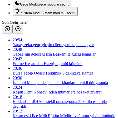
Gece Modu
Gece modunu seçin.
Sistem Modu
Sistem modunu seçin.
Son Gelişmeler
20:54
Yapay zeka genç girişimcilere yeni kapılar açıyor
20:48
Gebze’nin geleceği için Başkent’te güçlü temaslar
20:42
Edirne Keşan’dan Elazığ’a gönül köprüsü
20:36
Bursa Tabip Odası: Hekimlik 5 dakikaya sığmaz
20:30
İstanbul Maltepe’de çocuklar kitapların renkli dünyasında
20:24
Keşan Kent Konseyi’nden muhtarlara nezaket ziyareti
20:18
Hakkari’de JİHA destekli operasyonda 253 kilo esrar ele
geçirildi
20:12
Keşan eski İlçe Millî Eğitim Müdürü vefatının yıl dönümünde