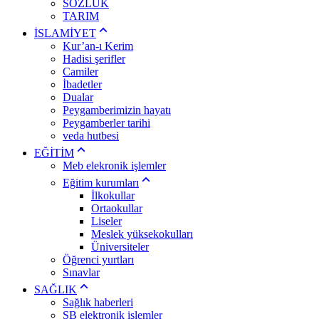
SÖZLÜK
TARIM
İSLAMİYET
Kur’an-ı Kerim
Hadisi şerifler
Camiler
İbadetler
Dualar
Peygamberimizin hayatı
Peygamberler tarihi
veda hutbesi
EĞİTİM
Meb elekronik işlemler
Eğitim kurumları
İlkokullar
Ortaokullar
Liseler
Meslek yüksekokulları
Üniversiteler
Öğrenci yurtları
Sınavlar
SAĞLIK
Sağlık haberleri
SB elektronik işlemler