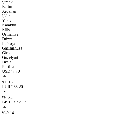
Şırnak
Bartın
Ardahan
Iğdır
Yalova
Karabük
Kilis
Osmaniye
Düzce
Lefkoşa
Gazimağusa
Girne
Güzelyurt
İskele
Pristina
USD
47,70
%0.15
EURO
55,20
%0.32
BIST
13.779,39
%-0.14