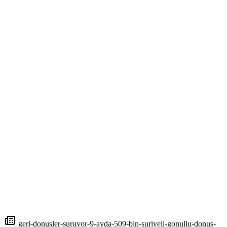
geri-donusler-suruyor-9-ayda-509-bin-suriyeli-gonullu-donus-