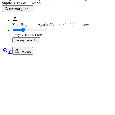
yapti-9gHnZdFH.webp
Normal (100%)
Yazı Boyutunu Ayarla
Okuma rahatlığı için seçin
Küçük
100%
Dev
Varsayılana dön
0
Paylaş