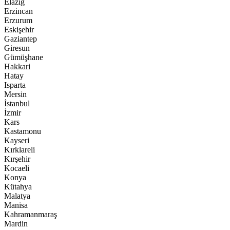
Elazığ
Erzincan
Erzurum
Eskişehir
Gaziantep
Giresun
Gümüşhane
Hakkari
Hatay
Isparta
Mersin
İstanbul
İzmir
Kars
Kastamonu
Kayseri
Kırklareli
Kırşehir
Kocaeli
Konya
Kütahya
Malatya
Manisa
Kahramanmaraş
Mardin