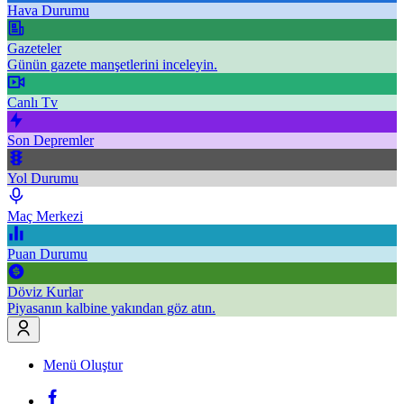
Hava Durumu
Gazeteler
Günün gazete manşetlerini inceleyin.
Canlı Tv
Son Depremler
Yol Durumu
Maç Merkezi
Puan Durumu
Döviz Kurlar
Piyasanın kalbine yakından göz atın.
Menü Oluştur