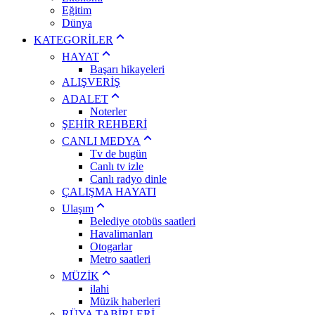
Eğitim
Dünya
KATEGORİLER
HAYAT
Başarı hikayeleri
ALIŞVERİŞ
ADALET
Noterler
ŞEHİR REHBERİ
CANLI MEDYA
Tv de bugün
Canlı tv izle
Canlı radyo dinle
ÇALIŞMA HAYATI
Ulaşım
Belediye otobüs saatleri
Havalimanları
Otogarlar
Metro saatleri
MÜZİK
ilahi
Müzik haberleri
RÜYA TABİRLERİ