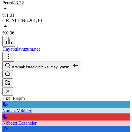
Petrol
83,32
%1.01
GR. ALTIN
6.201,10
%0.06
Hayatkılavuzum.net
Aramak istediğiniz kelimeyi yazın..
Hızlı Erişim
Namaz Vakitleri
Nöbetçi Eczaneler