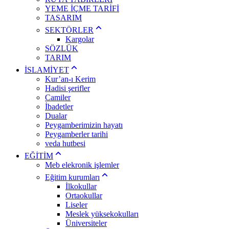
YEME İÇME TARİFİ
TASARIM
SEKTÖRLER
Kargolar
SÖZLÜK
TARIM
İSLAMİYET
Kur’an-ı Kerim
Hadisi şerifler
Camiler
İbadetler
Dualar
Peygamberimizin hayatı
Peygamberler tarihi
veda hutbesi
EĞİTİM
Meb elekronik işlemler
Eğitim kurumları
İlkokullar
Ortaokullar
Liseler
Meslek yüksekokulları
Üniversiteler