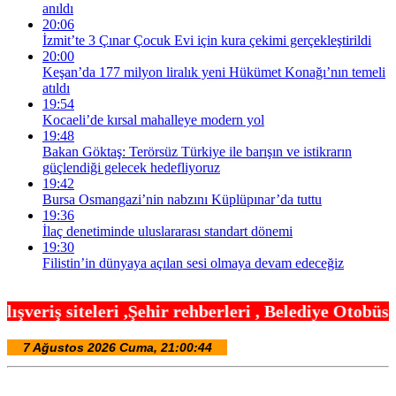
anıldı
20:06
İzmit’te 3 Çınar Çocuk Evi için kura çekimi gerçekleştirildi
20:00
Keşan’da 177 milyon liralık yeni Hükümet Konağı’nın temeli
atıldı
19:54
Kocaeli’de kırsal mahalleye modern yol
19:48
Bakan Göktaş: Terörsüz Türkiye ile barışın ve istikrarın
güçlendiği gelecek hedefliyoruz
19:42
Bursa Osmangazi’nin nabzını Küplüpınar’da tuttu
19:36
İlaç denetiminde uluslararası standart dönemi
19:30
Filistin’in dünyaya açılan sesi olmaya devam edeceğiz
ir rehberleri , Belediye Otobüs,Metro,Tren saatle