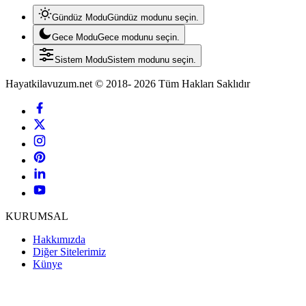
Gündüz Modu
Gündüz modunu seçin.
Gece Modu
Gece modunu seçin.
Sistem Modu
Sistem modunu seçin.
Hayatkilavuzum.net © 2018- 2026 Tüm Hakları Saklıdır
KURUMSAL
Hakkımızda
Diğer Sitelerimiz
Künye