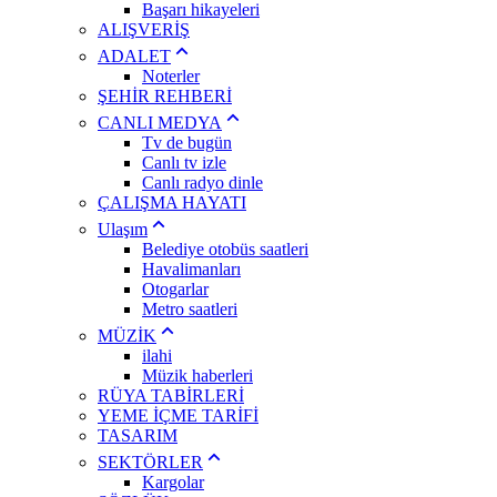
Başarı hikayeleri
ALIŞVERİŞ
ADALET
Noterler
ŞEHİR REHBERİ
CANLI MEDYA
Tv de bugün
Canlı tv izle
Canlı radyo dinle
ÇALIŞMA HAYATI
Ulaşım
Belediye otobüs saatleri
Havalimanları
Otogarlar
Metro saatleri
MÜZİK
ilahi
Müzik haberleri
RÜYA TABİRLERİ
YEME İÇME TARİFİ
TASARIM
SEKTÖRLER
Kargolar