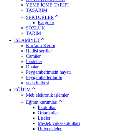
YEME İÇME TARİFİ
TASARIM
SEKTÖRLER
Kargolar
SÖZLÜK
TARIM
İSLAMİYET
Kur’an-ı Kerim
Hadisi şerifler
Camiler
İbadetler
Dualar
Peygamberimizin hayatı
Peygamberler tarihi
veda hutbesi
EĞİTİM
Meb elekronik işlemler
Eğitim kurumları
İlkokullar
Ortaokullar
Liseler
Meslek yüksekokulları
Üniversiteler