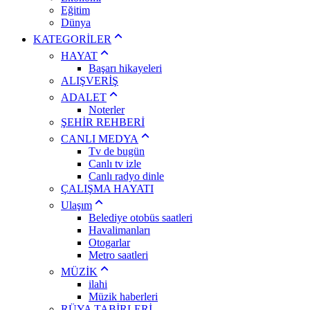
Eğitim
Dünya
KATEGORİLER
HAYAT
Başarı hikayeleri
ALIŞVERİŞ
ADALET
Noterler
ŞEHİR REHBERİ
CANLI MEDYA
Tv de bugün
Canlı tv izle
Canlı radyo dinle
ÇALIŞMA HAYATI
Ulaşım
Belediye otobüs saatleri
Havalimanları
Otogarlar
Metro saatleri
MÜZİK
ilahi
Müzik haberleri
RÜYA TABİRLERİ