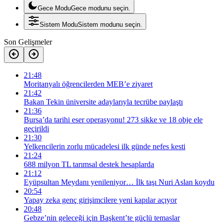
Gece Modu
Gece modunu seçin.
Sistem Modu
Sistem modunu seçin.
Son Gelişmeler
21:48
Moritanyalı öğrencilerden MEB’e ziyaret
21:42
Bakan Tekin üniversite adaylarıyla tecrübe paylaştı
21:36
Bursa’da tarihi eser operasyonu! 273 sikke ve 18 obje ele
geçirildi
21:30
Yelkencilerin zorlu mücadelesi ilk günde nefes kesti
21:24
688 milyon TL tarımsal destek hesaplarda
21:12
Eyüpsultan Meydanı yenileniyor… İlk taşı Nuri Aslan koydu
20:54
Yapay zeka genç girişimcilere yeni kapılar açıyor
20:48
Gebze’nin geleceği için Başkent’te güçlü temaslar