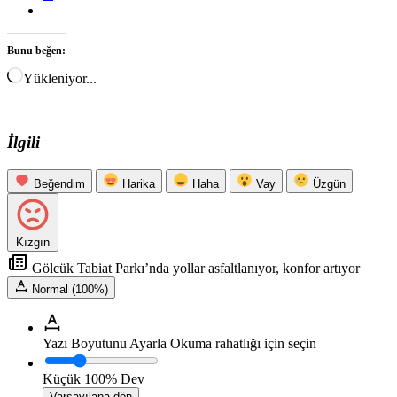
Bunu beğen:
Yükleniyor...
İlgili
Beğendim
Harika
Haha
Vay
Üzgün
Kızgın
Gölcük Tabiat Parkı’nda yollar asfaltlanıyor, konfor artıyor
Normal (100%)
Yazı Boyutunu Ayarla
Okuma rahatlığı için seçin
Küçük
100%
Dev
Varsayılana dön