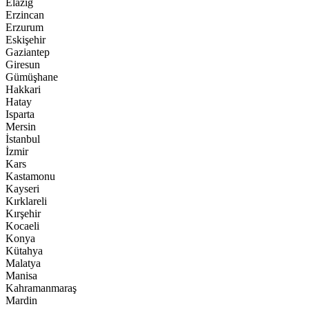
Elazığ
Erzincan
Erzurum
Eskişehir
Gaziantep
Giresun
Gümüşhane
Hakkari
Hatay
Isparta
Mersin
İstanbul
İzmir
Kars
Kastamonu
Kayseri
Kırklareli
Kırşehir
Kocaeli
Konya
Kütahya
Malatya
Manisa
Kahramanmaraş
Mardin