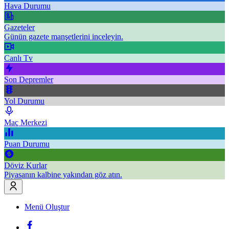
Hava Durumu
Gazeteler
Günün gazete manşetlerini inceleyin.
Canlı Tv
Son Depremler
Yol Durumu
Maç Merkezi
Puan Durumu
Döviz Kurlar
Piyasanın kalbine yakından göz atın.
Menü Oluştur