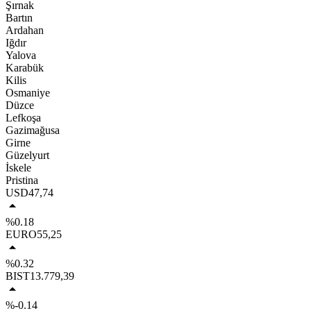
Şırnak
Bartın
Ardahan
Iğdır
Yalova
Karabük
Kilis
Osmaniye
Düzce
Lefkoşa
Gazimağusa
Girne
Güzelyurt
İskele
Pristina
USD
47,74
%0.18
EURO
55,25
%0.32
BIST
13.779,39
%-0.14