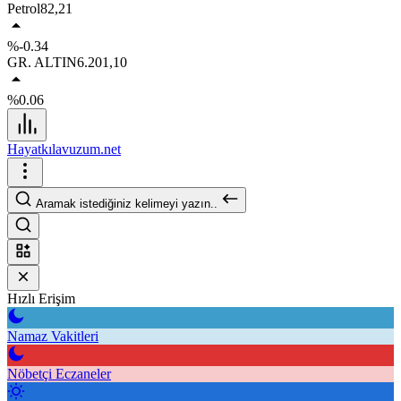
Petrol
82,21
%-0.34
GR. ALTIN
6.201,10
%0.06
Hayatkılavuzum.net
Aramak istediğiniz kelimeyi yazın..
Hızlı Erişim
Namaz Vakitleri
Nöbetçi Eczaneler