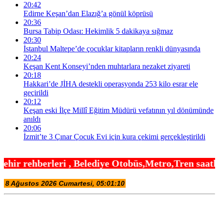
20:42
Edirne Keşan’dan Elazığ’a gönül köprüsü
20:36
Bursa Tabip Odası: Hekimlik 5 dakikaya sığmaz
20:30
İstanbul Maltepe’de çocuklar kitapların renkli dünyasında
20:24
Keşan Kent Konseyi’nden muhtarlara nezaket ziyareti
20:18
Hakkari’de JİHA destekli operasyonda 253 kilo esrar ele
geçirildi
20:12
Keşan eski İlçe Millî Eğitim Müdürü vefatının yıl dönümünde
anıldı
20:06
İzmit’te 3 Çınar Çocuk Evi için kura çekimi gerçekleştirildi
Belediye Otobüs,Metro,Tren saatleri ,Hastaneler, O