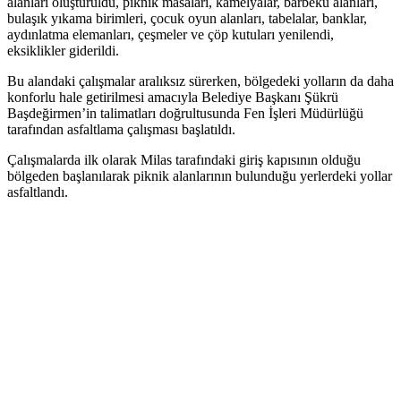
alanları oluşturuldu, piknik masaları, kamelyalar, barbekü alanları,
bulaşık yıkama birimleri, çocuk oyun alanları, tabelalar, banklar,
aydınlatma elemanları, çeşmeler ve çöp kutuları yenilendi,
eksiklikler giderildi.
Bu alandaki çalışmalar aralıksız sürerken, bölgedeki yolların da daha
konforlu hale getirilmesi amacıyla Belediye Başkanı Şükrü
Başdeğirmen’in talimatları doğrultusunda Fen İşleri Müdürlüğü
tarafından asfaltlama çalışması başlatıldı.
Çalışmalarda ilk olarak Milas tarafındaki giriş kapısının olduğu
bölgeden başlanılarak piknik alanlarının bulunduğu yerlerdeki yollar
asfaltlandı.