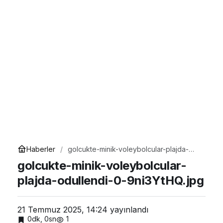
Haberler
golcukte-minik-voleybolcular-plajda-
odullendi-0-9ni3YtHQ.jpg
golcukte-minik-voleybolcular-
plajda-odullendi-0-9ni3YtHQ.jpg
21 Temmuz 2025, 14:24
yayınlandı
0dk, 0sn
1