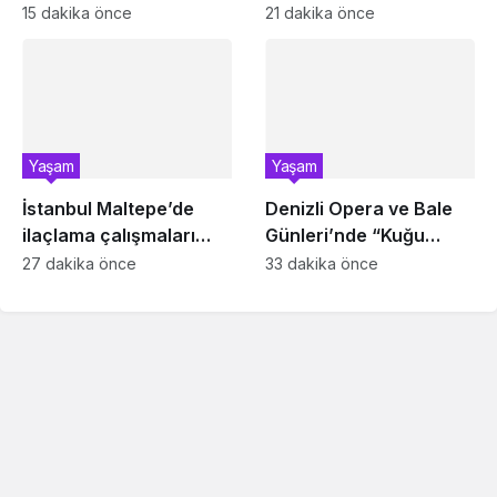
Farkındalık Çalıştayı
Esentepeliler’i dinledi
15 dakika önce
21 dakika önce
Yaşam
Yaşam
İstanbul Maltepe’de
Denizli Opera ve Bale
ilaçlama çalışmaları
Günleri’nde “Kuğu
sürüyor
Gölü” büyüsü
27 dakika önce
33 dakika önce