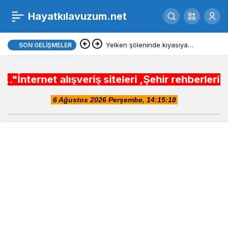
golcukte-minik-
Hayatkılavuzum.net
0
Paylaş
voleybolcular-plajda-
Yelken şöleninde kıyasıya
SON GELIŞMELER
mücadele başlıyor
odullendi-0-
alışveriş siteleri ,Şehir rehberleri , Belediy
9ni3YtHQ.jpg