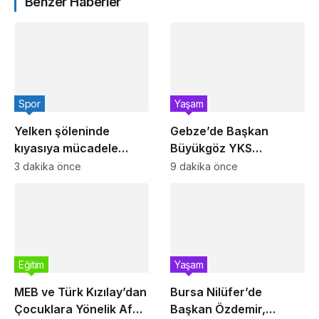
Benzer Haberler
Spor
Yaşam
Yelken şöleninde
Gebze’de Başkan
kıyasıya mücadele
Büyükgöz YKS
başlıyor
şampiyonlarını ağırladı
3 dakika önce
9 dakika önce
Eğitim
Yaşam
MEB ve Türk Kızılay’dan
Bursa Nilüfer’de
Çocuklara Yönelik Afet
Başkan Özdemir,