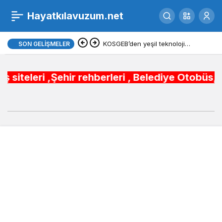
Gümüşhane şehir
Hayatkılavuzum.net
0
rehberi
KOSGEB’den yeşil teknoloji
SON GELIŞMELER
girişimlerine 6,5 milyon TL’ye
Şehir rehberleri , Belediye Otobüs,Metro,Tren 
kadar destek