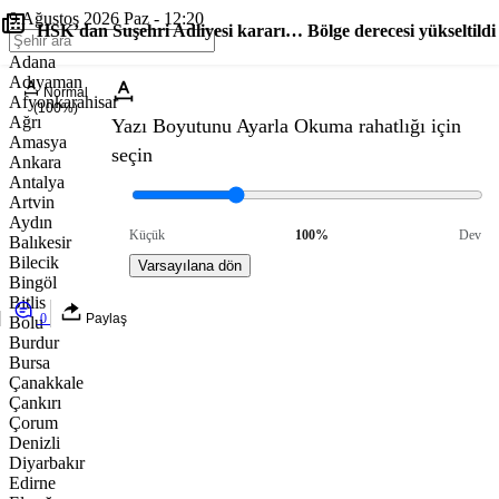
9 Ağustos 2026 Paz - 12:20
HSK’dan Suşehri Adliyesi kararı… Bölge derecesi yükseltildi
Adana
Adıyaman
Normal
Afyonkarahisar
(100%)
Ağrı
Yazı Boyutunu Ayarla
Okuma rahatlığı için
Amasya
seçin
Ankara
Antalya
Artvin
Aydın
Küçük
100%
Dev
Balıkesir
Bilecik
Varsayılana dön
Bingöl
Bitlis
0
Paylaş
Bolu
Burdur
Bursa
Çanakkale
Çankırı
Çorum
Denizli
Diyarbakır
Edirne