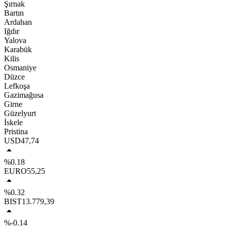
Şırnak
Bartın
Ardahan
Iğdır
Yalova
Karabük
Kilis
Osmaniye
Düzce
Lefkoşa
Gazimağusa
Girne
Güzelyurt
İskele
Pristina
USD
47,74
%0.18
EURO
55,25
%0.32
BIST
13.779,39
%-0.14