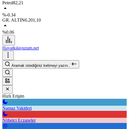
Petrol
82,21
%-0.34
GR. ALTIN
6.201,10
%0.06
Hayatkılavuzum.net
Aramak istediğiniz kelimeyi yazın..
Hızlı Erişim
Namaz Vakitleri
Nöbetçi Eczaneler