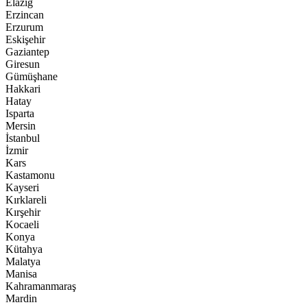
Elazığ
Erzincan
Erzurum
Eskişehir
Gaziantep
Giresun
Gümüşhane
Hakkari
Hatay
Isparta
Mersin
İstanbul
İzmir
Kars
Kastamonu
Kayseri
Kırklareli
Kırşehir
Kocaeli
Konya
Kütahya
Malatya
Manisa
Kahramanmaraş
Mardin