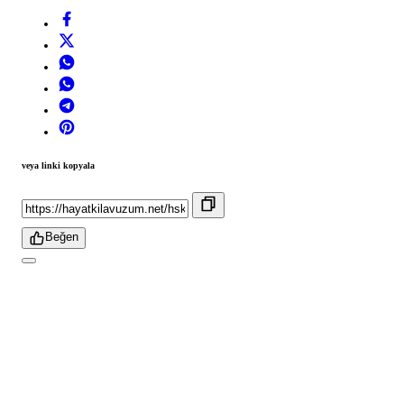
veya linki kopyala
Beğen