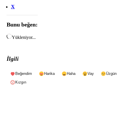
X
Bunu beğen:
Yükleniyor...
İlgili
Beğendim
Harika
Haha
Vay
Üzgün
Kızgın