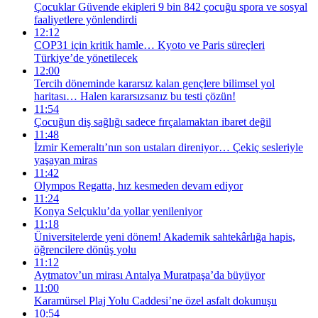
Çocuklar Güvende ekipleri 9 bin 842 çocuğu spora ve sosyal
faaliyetlere yönlendirdi
12:12
COP31 için kritik hamle… Kyoto ve Paris süreçleri
Türkiye’de yönetilecek
12:00
Tercih döneminde kararsız kalan gençlere bilimsel yol
haritası… Halen kararsızsanız bu testi çözün!
11:54
Çocuğun diş sağlığı sadece fırçalamaktan ibaret değil
11:48
İzmir Kemeraltı’nın son ustaları direniyor… Çekiç sesleriyle
yaşayan miras
11:42
Olympos Regatta, hız kesmeden devam ediyor
11:24
Konya Selçuklu’da yollar yenileniyor
11:18
Üniversitelerde yeni dönem! Akademik sahtekârlığa hapis,
öğrencilere dönüş yolu
11:12
Aytmatov’un mirası Antalya Muratpaşa’da büyüyor
11:00
Karamürsel Plaj Yolu Caddesi’ne özel asfalt dokunuşu
10:54