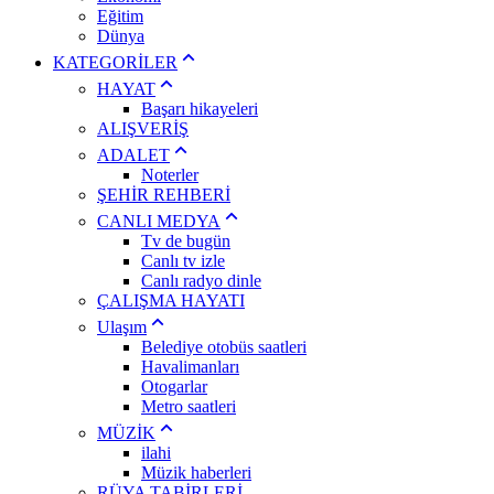
Eğitim
Dünya
KATEGORİLER
HAYAT
Başarı hikayeleri
ALIŞVERİŞ
ADALET
Noterler
ŞEHİR REHBERİ
CANLI MEDYA
Tv de bugün
Canlı tv izle
Canlı radyo dinle
ÇALIŞMA HAYATI
Ulaşım
Belediye otobüs saatleri
Havalimanları
Otogarlar
Metro saatleri
MÜZİK
ilahi
Müzik haberleri
RÜYA TABİRLERİ