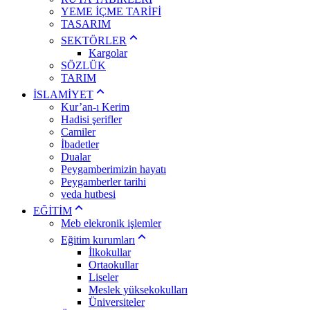
YEME İÇME TARİFİ
TASARIM
SEKTÖRLER
Kargolar
SÖZLÜK
TARIM
İSLAMİYET
Kur’an-ı Kerim
Hadisi şerifler
Camiler
İbadetler
Dualar
Peygamberimizin hayatı
Peygamberler tarihi
veda hutbesi
EĞİTİM
Meb elekronik işlemler
Eğitim kurumları
İlkokullar
Ortaokullar
Liseler
Meslek yüksekokulları
Üniversiteler