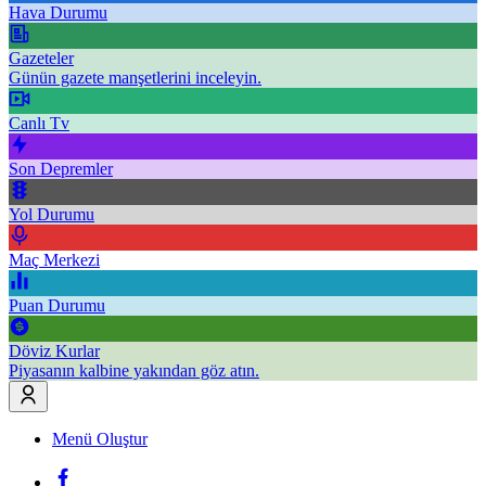
Hava Durumu
Gazeteler
Günün gazete manşetlerini inceleyin.
Canlı Tv
Son Depremler
Yol Durumu
Maç Merkezi
Puan Durumu
Döviz Kurlar
Piyasanın kalbine yakından göz atın.
Menü Oluştur