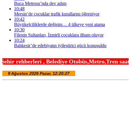
Buca Metrosu’nda dev adım
10:48
Mersin’de çocuklar trafik kurallarını öğreniyor
10:42
Büyükelçiliklerde değişim… 4 ülkeye yeni atama
10:30
Filenin Sultanları, İzmirli çocuklara ilham oluyor
10:24
Balıkesir’de edebiyatın iyileştirici gücü konuşuldu
 Belediye Otobüs,Metro,Tren saatleri ,Hastaneler, 