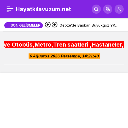
İş insanı Özcan
Hayatkılavuzum.net
0
Şimşek’ten
Gebze’de Başkan Büyükgöz YKS
SON GELIŞMELER
şampiyonlarını ağırladı
hayvancılıkta büyük
üs,Metro,Tren saatleri ,Hastaneler, Okullar, Ca
hedef