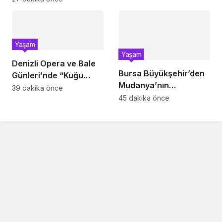
Yaşam
Yaşam
Denizli Opera ve Bale
Bursa Büyükşehir’den
Günleri’nde “Kuğu
Mudanya’nın
Gölü” büyüsü
39 dakika önce
altyapısına güçlü
45 dakika önce
yatırım