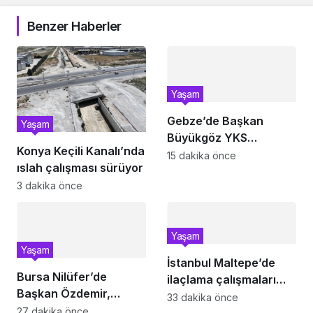
Benzer Haberler
Yaşam
Gebze’de Başkan
Yaşam
Büyükgöz YKS
Konya Keçili Kanalı’nda
şampiyonlarını ağırladı
15 dakika önce
ıslah çalışması sürüyor
3 dakika önce
Yaşam
Yaşam
İstanbul Maltepe’de
Bursa Nilüfer’de
ilaçlama çalışmaları
Başkan Özdemir,
sürüyor
33 dakika önce
Esentepeliler’i dinledi
27 dakika önce