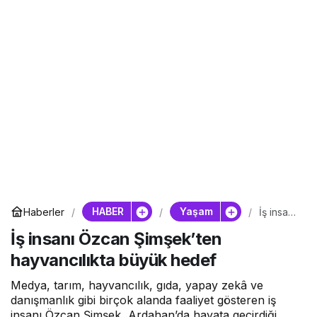
HABER
Yaşam
Haberler
İş insanı
Özcan
İş insanı Özcan Şimşek’ten
Şimşek’t
en
hayvancılıkta büyük hedef
hayvanc
ılıkta
büyük
Medya, tarım, hayvancılık, gıda, yapay zekâ ve
hedef
danışmanlık gibi birçok alanda faaliyet gösteren iş
insanı Özcan Şimşek, Ardahan’da hayata geçirdiği