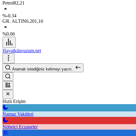
Petrol
82,21
%-0.34
GR. ALTIN
6.201,10
%0.06
Hayatkılavuzum.net
Aramak istediğiniz kelimeyi yazın..
Hızlı Erişim
Namaz Vakitleri
Nöbetçi Eczaneler