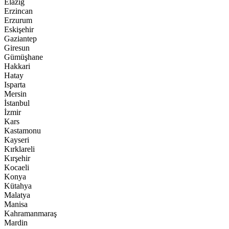
Elazığ
Erzincan
Erzurum
Eskişehir
Gaziantep
Giresun
Gümüşhane
Hakkari
Hatay
Isparta
Mersin
İstanbul
İzmir
Kars
Kastamonu
Kayseri
Kırklareli
Kırşehir
Kocaeli
Konya
Kütahya
Malatya
Manisa
Kahramanmaraş
Mardin