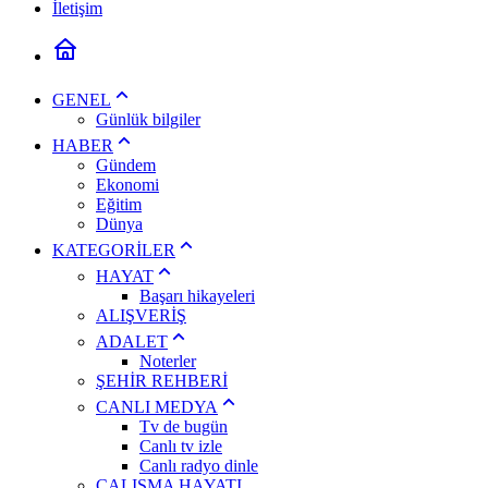
İletişim
GENEL
Günlük bilgiler
HABER
Gündem
Ekonomi
Eğitim
Dünya
KATEGORİLER
HAYAT
Başarı hikayeleri
ALIŞVERİŞ
ADALET
Noterler
ŞEHİR REHBERİ
CANLI MEDYA
Tv de bugün
Canlı tv izle
Canlı radyo dinle
ÇALIŞMA HAYATI