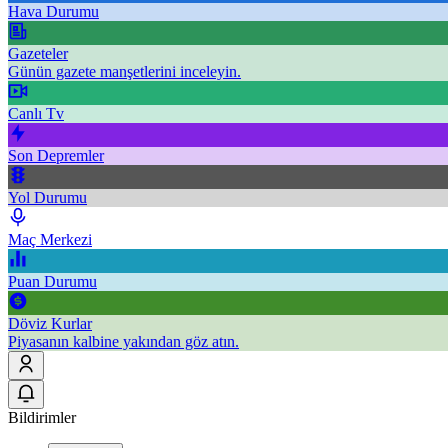
Hava Durumu
Gazeteler
Günün gazete manşetlerini inceleyin.
Canlı Tv
Son Depremler
Yol Durumu
Maç Merkezi
Puan Durumu
Döviz Kurlar
Piyasanın kalbine yakından göz atın.
Bildirimler