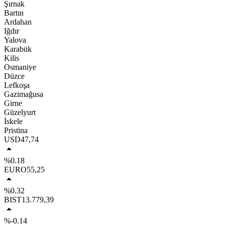
Şırnak
Bartın
Ardahan
Iğdır
Yalova
Karabük
Kilis
Osmaniye
Düzce
Lefkoşa
Gazimağusa
Girne
Güzelyurt
İskele
Pristina
USD
47,74
%0.18
EURO
55,25
%0.32
BIST
13.779,39
%-0.14