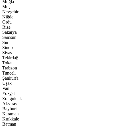
Muğla
Muş
Nevşehir
Niğde
Ordu
Rize
Sakarya
Samsun
Siirt
Sinop
Sivas
Tekirdağ
Tokat
Trabzon
Tunceli
Şanlıurfa
Uşak
Van
Yozgat
Zonguldak
Aksaray
Bayburt
Karaman
Kırıkkale
Batman