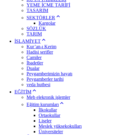
YEME İÇME TARİFİ
TASARIM
SEKTÖRLER
Kargolar
SÖZLÜK
TARIM
İSLAMİYET
Kur’an-ı Kerim
Hadisi şerifler
Camiler
İbadetler
Dualar
Peygamberimizin hayatı
Peygamberler tarihi
veda hutbesi
EĞİTİM
Meb elekronik işlemler
Eğitim kurumları
İlkokullar
Ortaokullar
Liseler
Meslek yüksekokulları
Üniversiteler