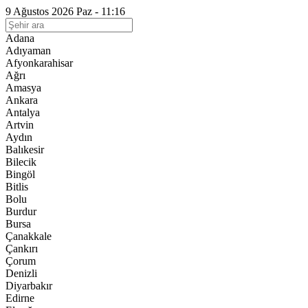
9 Ağustos 2026 Paz - 11:16
Adana
Adıyaman
Afyonkarahisar
Ağrı
Amasya
Ankara
Antalya
Artvin
Aydın
Balıkesir
Bilecik
Bingöl
Bitlis
Bolu
Burdur
Bursa
Çanakkale
Çankırı
Çorum
Denizli
Diyarbakır
Edirne