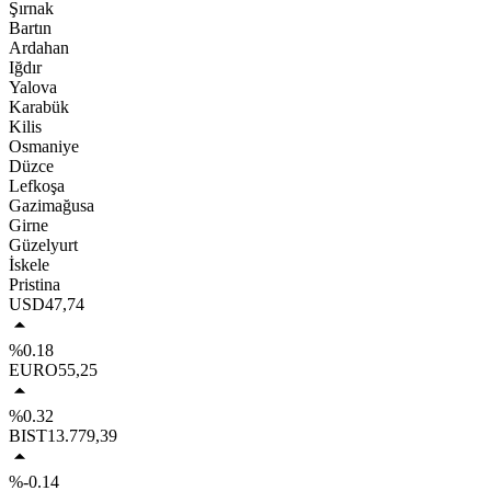
Şırnak
Bartın
Ardahan
Iğdır
Yalova
Karabük
Kilis
Osmaniye
Düzce
Lefkoşa
Gazimağusa
Girne
Güzelyurt
İskele
Pristina
USD
47,74
%0.18
EURO
55,25
%0.32
BIST
13.779,39
%-0.14