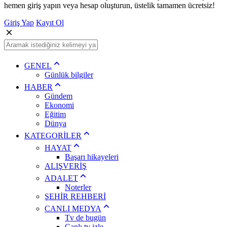
hemen giriş yapın veya hesap oluşturun, üstelik tamamen ücretsiz!
Giriş Yap
Kayıt Ol
GENEL
Günlük bilgiler
HABER
Gündem
Ekonomi
Eğitim
Dünya
KATEGORİLER
HAYAT
Başarı hikayeleri
ALIŞVERİŞ
ADALET
Noterler
ŞEHİR REHBERİ
CANLI MEDYA
Tv de bugün
Canlı tv izle