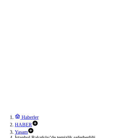
Haberler
HABER
Yaşam
İstanbul Bakırköy’de temizlik seferberliği