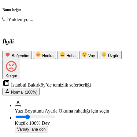
Bunu beğen:
Yükleniyor...
İlgili
Beğendim
Harika
Haha
Vay
Üzgün
Kızgın
İstanbul Bakırköy’de temizlik seferberliği
Normal (100%)
Yazı Boyutunu Ayarla
Okuma rahatlığı için seçin
Küçük
100%
Dev
Varsayılana dön