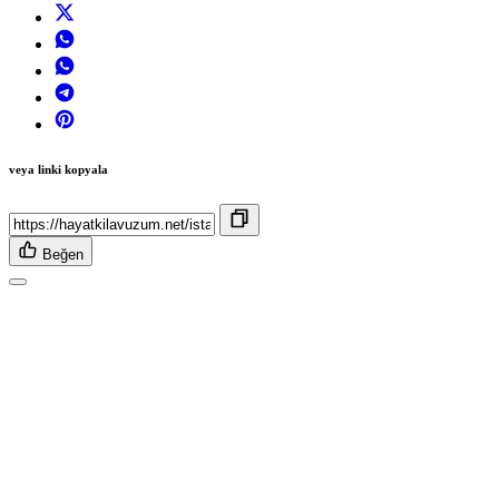
veya linki kopyala
Beğen