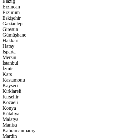
Elazığ
Erzincan
Erzurum
Eskişehir
Gaziantep
Giresun
Gümüşhane
Hakkari
Hatay
Isparta
Mersin
İstanbul
İzmir
Kars
Kastamonu
Kayseri
Kırklareli
Kırşehir
Kocaeli
Konya
Kütahya
Malatya
Manisa
Kahramanmaraş
Mardin