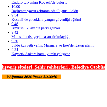
Enduro tutkunları Kocaeli’de buluştu
10:00
Başkentte yavru zebranın adı ‘Pijamalı’ oldu
9:54
Kocaeli’de çocuklara yangın güvenliği eğitimi
9:48
İzmir’in ilk lavanta parkı geliyor
9:42
Manisa’da üst geçide asansör kolaylığı
9:30
5 ilde kuvvetli yağış, Marmara ve Ege’de rüzgar alarmı!
9:24
Kayseri- Ankara hattı uyumlu çalışıyor
ir rehberleri , Belediye Otobüs,Metro,Tren saatle