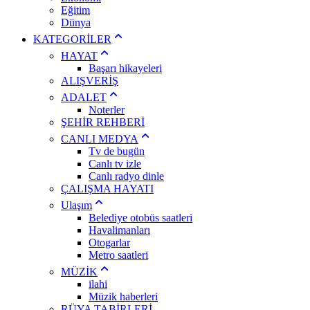
Eğitim
Dünya
KATEGORİLER
HAYAT
Başarı hikayeleri
ALIŞVERİŞ
ADALET
Noterler
ŞEHİR REHBERİ
CANLI MEDYA
Tv de bugün
Canlı tv izle
Canlı radyo dinle
ÇALIŞMA HAYATI
Ulaşım
Belediye otobüs saatleri
Havalimanları
Otogarlar
Metro saatleri
MÜZİK
ilahi
Müzik haberleri
RÜYA TABİRLERİ