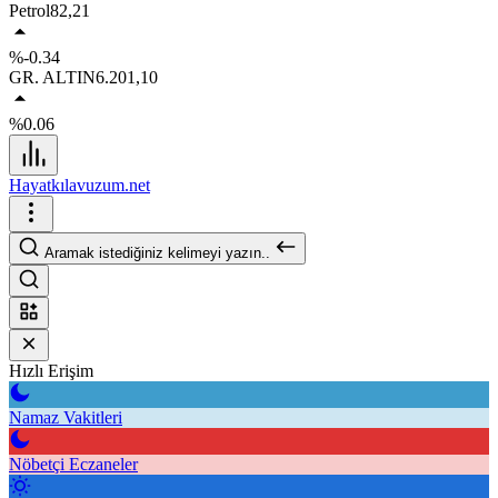
Petrol
82,21
%-0.34
GR. ALTIN
6.201,10
%0.06
Hayatkılavuzum.net
Aramak istediğiniz kelimeyi yazın..
Hızlı Erişim
Namaz Vakitleri
Nöbetçi Eczaneler