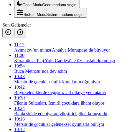
Gece Modu
Gece modunu seçin.
Sistem Modu
Sistem modunu seçin.
Son Gelişmeler
11:12
Aytmatov’un mirası Antalya Muratpaşa’da büyüyor
11:00
Karamürsel Plaj Yolu Caddesi’ne özel asfalt dokunuşu
10:54
Buca Metrosu’nda dev adım
10:48
Mersin’de çocuklar trafik kurallarını öğreniyor
10:42
Büyükelçiliklerde değişim… 4 ülkeye yeni atama
10:30
Filenin Sultanları, İzmirli çocuklara ilham oluyor
10:24
Balıkesir’de edebiyatın iyileştirici gücü konuşuldu
10:18
Mersin’de çocuklar geleneksel oyunlarla buluştu
10:12