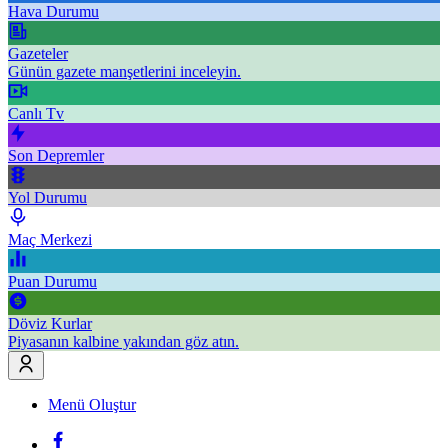
Hava Durumu
Gazeteler
Günün gazete manşetlerini inceleyin.
Canlı Tv
Son Depremler
Yol Durumu
Maç Merkezi
Puan Durumu
Döviz Kurlar
Piyasanın kalbine yakından göz atın.
Menü Oluştur