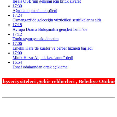
İpsala OSB’nin gelişimi için kritik ziyaret
17:30
Ağrı’da toplu sünnet şöleni
17:24
Osmangazi’de geleceğin yüzücüleri sertifikalarını aldı
17:18
Avrupa Drama Buluşmaları gençleri İzmir’de
17:12
Toplu taşımaya sıkı denetim
17:06
Emekli Kafe’de kuaför ve berber hizmeti başladı
17:00
Minik Hazar Ali, ilk kez “anne” dedi
16:54
Esnaf odalarından ortak açıklama
hir rehberleri , Belediye Otobüs,Metro,Tren saatle