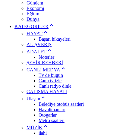
Gündem
Ekonomi
Eğitim
Dünya
KATEGORİLER
HAYAT
Başarı hikayeleri
ALIŞVERİŞ
ADALET
Noterler
ŞEHİR REHBERİ
CANLI MEDYA
Tv de bugün
Canlı tv izle
Canlı radyo dinle
ÇALIŞMA HAYATI
Ulaşım
Belediye otobüs saatleri
Havalimanları
Otogarlar
Metro saatleri
MÜZİK
ilahi