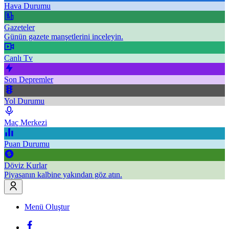
Hava Durumu
Gazeteler
Günün gazete manşetlerini inceleyin.
Canlı Tv
Son Depremler
Yol Durumu
Maç Merkezi
Puan Durumu
Döviz Kurlar
Piyasanın kalbine yakından göz atın.
Menü Oluştur