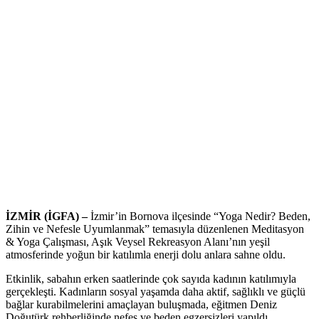
İZMİR (İGFA) –
İzmir’in Bornova ilçesinde “Yoga Nedir? Beden,
Zihin ve Nefesle Uyumlanmak” temasıyla düzenlenen Meditasyon
& Yoga Çalışması, Aşık Veysel Rekreasyon Alanı’nın yeşil
atmosferinde yoğun bir katılımla enerji dolu anlara sahne oldu.
Etkinlik, sabahın erken saatlerinde çok sayıda kadının katılımıyla
gerçekleşti. Kadınların sosyal yaşamda daha aktif, sağlıklı ve güçlü
bağlar kurabilmelerini amaçlayan buluşmada, eğitmen Deniz
Doğutürk rehberliğinde nefes ve beden egzersizleri yapıldı.