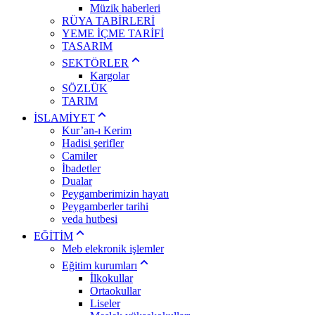
Müzik haberleri
RÜYA TABİRLERİ
YEME İÇME TARİFİ
TASARIM
SEKTÖRLER
Kargolar
SÖZLÜK
TARIM
İSLAMİYET
Kur’an-ı Kerim
Hadisi şerifler
Camiler
İbadetler
Dualar
Peygamberimizin hayatı
Peygamberler tarihi
veda hutbesi
EĞİTİM
Meb elekronik işlemler
Eğitim kurumları
İlkokullar
Ortaokullar
Liseler