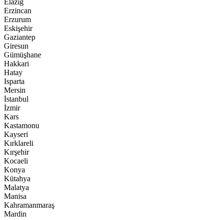
Elazığ
Erzincan
Erzurum
Eskişehir
Gaziantep
Giresun
Gümüşhane
Hakkari
Hatay
Isparta
Mersin
İstanbul
İzmir
Kars
Kastamonu
Kayseri
Kırklareli
Kırşehir
Kocaeli
Konya
Kütahya
Malatya
Manisa
Kahramanmaraş
Mardin