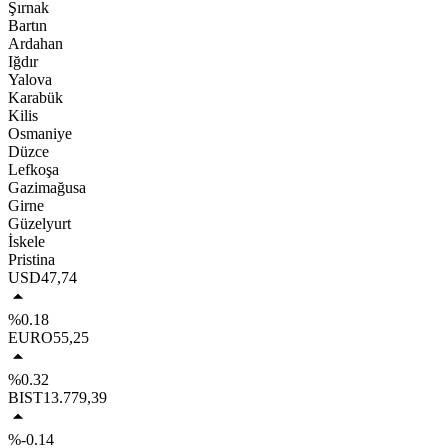
Şırnak
Bartın
Ardahan
Iğdır
Yalova
Karabük
Kilis
Osmaniye
Düzce
Lefkoşa
Gazimağusa
Girne
Güzelyurt
İskele
Pristina
USD
47,74
%0.18
EURO
55,25
%0.32
BIST
13.779,39
%-0.14