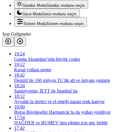
Gündüz Modu
Gündüz modunu seçin.
Gece Modu
Gece modunu seçin.
Sistem Modu
Sistem modunu seçin.
Son Gelişmeler
19:24
Ganita Akşamları’nda büyük coşku
19:12
Kırsal yollara neşter
18:42
Denizli’de 160 milyon TL’lik alt ve üstyapı yatırımı
18:24
Şampiyonlar, İETT ile İstanbul’da
18:12
Ayvalık’ta üretici ve el emeği pazarı renk katıyor
18:00
Bursa Büyükşehir Harmancık’ta da yolları yeniliyor
17:54
DAĞDER ve BUMEV’den eğitim için güç birliği
17:42