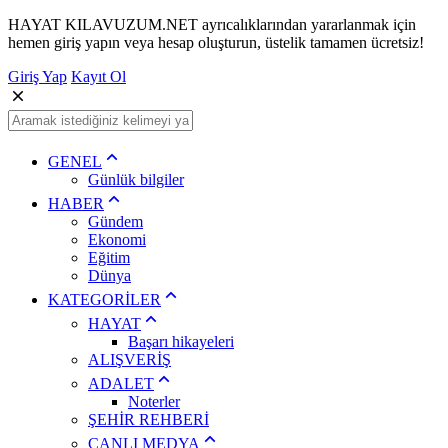
HAYAT KILAVUZUM.NET ayrıcalıklarından yararlanmak için
hemen giriş yapın veya hesap oluşturun, üstelik tamamen ücretsiz!
Giriş Yap
Kayıt Ol
GENEL
Günlük bilgiler
HABER
Gündem
Ekonomi
Eğitim
Dünya
KATEGORİLER
HAYAT
Başarı hikayeleri
ALIŞVERİŞ
ADALET
Noterler
ŞEHİR REHBERİ
CANLI MEDYA