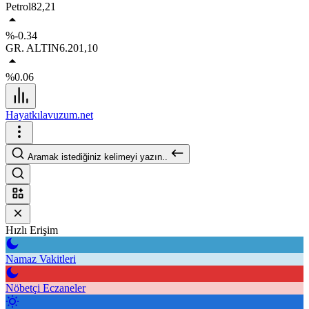
Petrol
82,21
%-0.34
GR. ALTIN
6.201,10
%0.06
Hayatkılavuzum.net
Aramak istediğiniz kelimeyi yazın..
Hızlı Erişim
Namaz Vakitleri
Nöbetçi Eczaneler