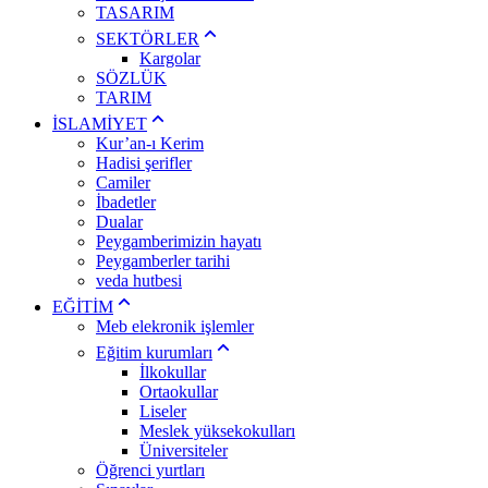
TASARIM
SEKTÖRLER
Kargolar
SÖZLÜK
TARIM
İSLAMİYET
Kur’an-ı Kerim
Hadisi şerifler
Camiler
İbadetler
Dualar
Peygamberimizin hayatı
Peygamberler tarihi
veda hutbesi
EĞİTİM
Meb elekronik işlemler
Eğitim kurumları
İlkokullar
Ortaokullar
Liseler
Meslek yüksekokulları
Üniversiteler
Öğrenci yurtları