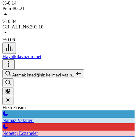
%-0.14
Petrol
82,21
%-0.34
GR. ALTIN
6.201,10
%0.06
Hayatkılavuzum.net
Aramak istediğiniz kelimeyi yazın..
Hızlı Erişim
Namaz Vakitleri
Nöbetçi Eczaneler