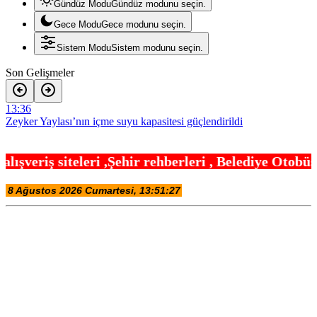
Gündüz Modu
Gündüz modunu seçin.
Gece Modu
Gece modunu seçin.
Sistem Modu
Sistem modunu seçin.
Son Gelişmeler
13:36
Zeyker Yaylası’nın içme suyu kapasitesi güçlendirildi
13:30
hir rehberleri , Belediye Otobüs,Metro,Tren saatle
Türkiye Kültür Yolu Festivali Malatya’da başlıyor
13:24
Miras Şantiye Gezileri tarihe ışık tutuyor
13:18
Bursa Keles’te Fetih coşkusu
13:12
Türkiye’nin planlı tarım tarihi değişti
13:06
İbrahim Burkay seçimlerde açık ara önde! Dev lansmanda neler