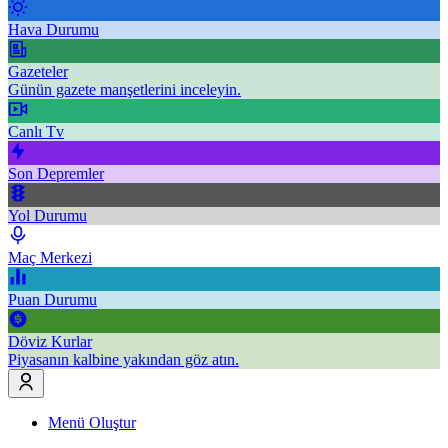
Hava Durumu
Gazeteler
Günün gazete manşetlerini inceleyin.
Canlı Tv
Son Depremler
Yol Durumu
Maç Merkezi
Puan Durumu
Döviz Kurlar
Piyasanın kalbine yakından göz atın.
Menü Oluştur