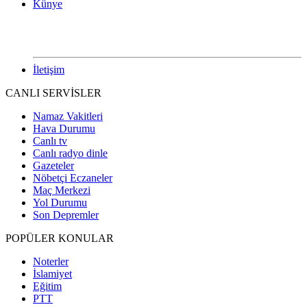
Künye
İletişim
CANLI SERVİSLER
Namaz Vakitleri
Hava Durumu
Canlı tv
Canlı radyo dinle
Gazeteler
Nöbetçi Eczaneler
Maç Merkezi
Yol Durumu
Son Depremler
POPÜLER KONULAR
Noterler
İslamiyet
Eğitim
PTT