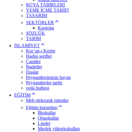
RÜYA TABİRLERİ
YEME İÇME TARİFİ
TASARIM
SEKTÖRLER
Kargolar
SÖZLÜK
TARIM
İSLAMİYET
Kur’an-ı Kerim
Hadisi şerifler
Camiler
İbadetler
Dualar
Peygamberimizin hayatı
Peygamberler tarihi
veda hutbesi
EĞİTİM
Meb elekronik işlemler
Eğitim kurumları
İlkokullar
Ortaokullar
Liseler
Meslek yüksekokulları