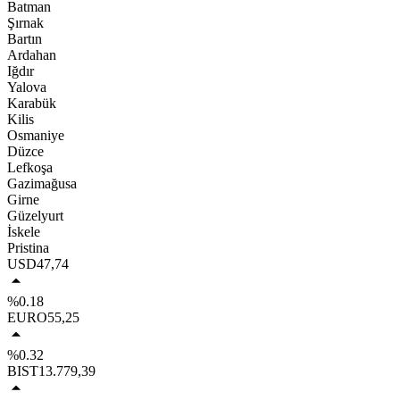
Batman
Şırnak
Bartın
Ardahan
Iğdır
Yalova
Karabük
Kilis
Osmaniye
Düzce
Lefkoşa
Gazimağusa
Girne
Güzelyurt
İskele
Pristina
USD
47,74
%0.18
EURO
55,25
%0.32
BIST
13.779,39