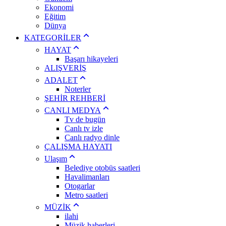
Ekonomi
Eğitim
Dünya
KATEGORİLER
HAYAT
Başarı hikayeleri
ALIŞVERİŞ
ADALET
Noterler
ŞEHİR REHBERİ
CANLI MEDYA
Tv de bugün
Canlı tv izle
Canlı radyo dinle
ÇALIŞMA HAYATI
Ulaşım
Belediye otobüs saatleri
Havalimanları
Otogarlar
Metro saatleri
MÜZİK
ilahi
Müzik haberleri