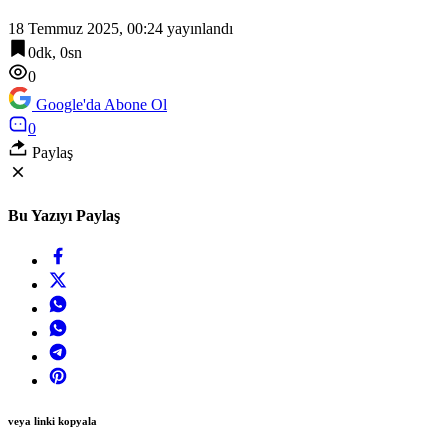
13:42
18 Temmuz 2025, 00:24
yayınlandı
Kadınlar artık şehirlerde söz sahibi oluyor
0dk, 0sn
0
Google'da Abone Ol
0
Paylaş
Bu Yazıyı Paylaş
veya linki kopyala