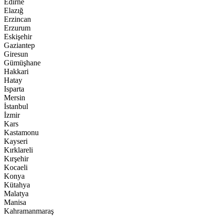
Edirne
Elazığ
Erzincan
Erzurum
Eskişehir
Gaziantep
Giresun
Gümüşhane
Hakkari
Hatay
Isparta
Mersin
İstanbul
İzmir
Kars
Kastamonu
Kayseri
Kırklareli
Kırşehir
Kocaeli
Konya
Kütahya
Malatya
Manisa
Kahramanmaraş