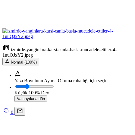
izmirde-yanginlara-karsi-canla-basla-mucadele-ettiler-4-
1uuQJxY2.jpeg
Normal (100%)
Yazı Boyutunu Ayarla
Okuma rahatlığı için seçin
Küçük
100%
Dev
Varsayılana dön
0