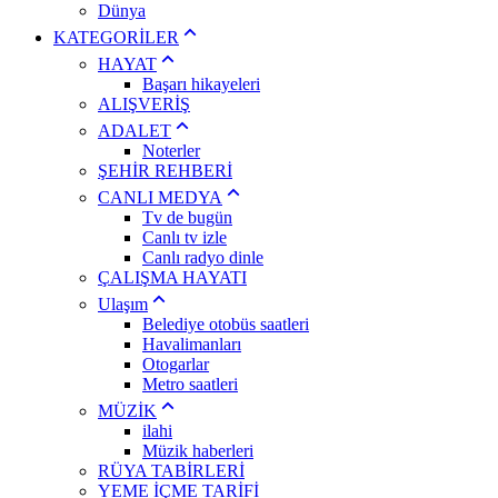
Dünya
KATEGORİLER
HAYAT
Başarı hikayeleri
ALIŞVERİŞ
ADALET
Noterler
ŞEHİR REHBERİ
CANLI MEDYA
Tv de bugün
Canlı tv izle
Canlı radyo dinle
ÇALIŞMA HAYATI
Ulaşım
Belediye otobüs saatleri
Havalimanları
Otogarlar
Metro saatleri
MÜZİK
ilahi
Müzik haberleri
RÜYA TABİRLERİ
YEME İÇME TARİFİ