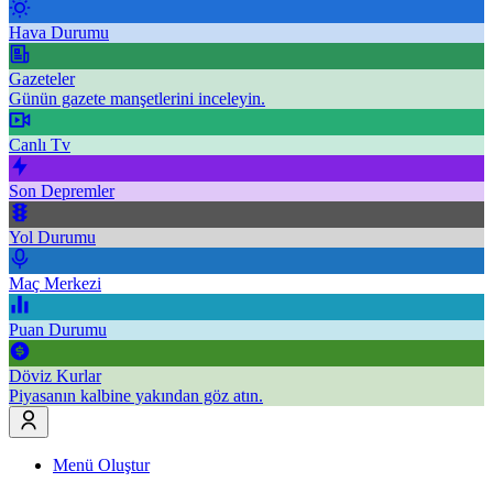
Hava Durumu
Gazeteler
Günün gazete manşetlerini inceleyin.
Canlı Tv
Son Depremler
Yol Durumu
Maç Merkezi
Puan Durumu
Döviz Kurlar
Piyasanın kalbine yakından göz atın.
Menü Oluştur