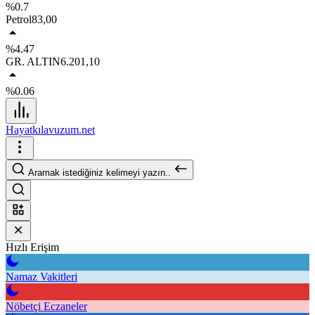
%0.7
Petrol
83,00
%4.47
GR. ALTIN
6.201,10
%0.06
Hayatkılavuzum.net
Aramak istediğiniz kelimeyi yazın..
Hızlı Erişim
Namaz Vakitleri
Nöbetçi Eczaneler