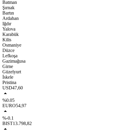
Batman
Şırnak
Bartın
Ardahan
Iğdır
Yalova
Karabük
Kilis
Osmaniye
Düzce
Lefkoşa
Gazimağusa
Girne
Güzelyurt
İskele
Pristina
USD
47,60
%0.05
EURO
54,97
%-0.1
BIST
13.798,82