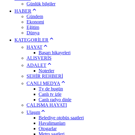
Günlük bilgiler
HABER
Gündem
Ekonomi
Eğitim
Dünya
KATEGORİLER
HAYAT
Başarı hikayeleri
ALIŞVERİŞ
ADALET
Noterler
ŞEHİR REHBERİ
CANLI MEDYA
Tv de bugün
Canlı tv izle
Canlı radyo dinle
ÇALIŞMA HAYATI
Ulaşım
Belediye otobüs saatleri
Havalimanları
Otogarlar
Metro saatleri