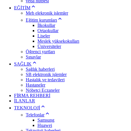
veda hutbesi
EĞİTİM
Meb elekronik işlemler
Eğitim kurumları
İlkokullar
Ortaokullar
Liseler
Meslek yüksekokulları
Üniversiteler
Öğrenci yurtları
Sınavlar
SAĞLIK
Sağlık haberleri
SB elektronik işlemler
Hastalık ve tedavileri
Hastaneler
Nöbetçi Eczaneler
FİRMA REHBERİ
İLANLAR
TEKNOLOJİ
Telefonlar
Samsung
Huawei
Teknoloji haberleri