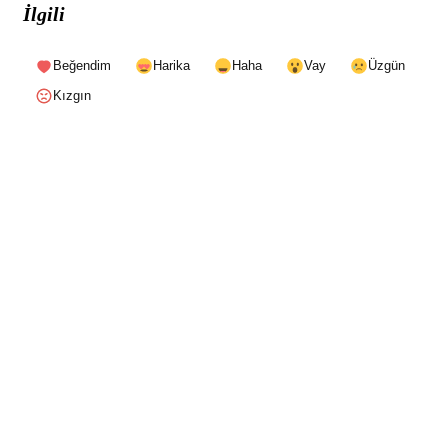
İlgili
Beğendim
Harika
Haha
Vay
Üzgün
Kızgın