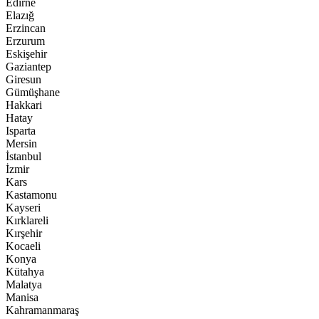
Edirne
Elazığ
Erzincan
Erzurum
Eskişehir
Gaziantep
Giresun
Gümüşhane
Hakkari
Hatay
Isparta
Mersin
İstanbul
İzmir
Kars
Kastamonu
Kayseri
Kırklareli
Kırşehir
Kocaeli
Konya
Kütahya
Malatya
Manisa
Kahramanmaraş