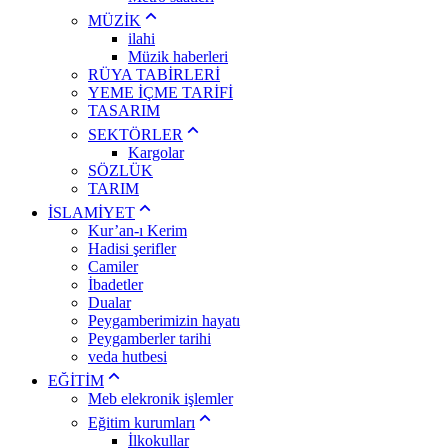
MÜZİK
ilahi
Müzik haberleri
RÜYA TABİRLERİ
YEME İÇME TARİFİ
TASARIM
SEKTÖRLER
Kargolar
SÖZLÜK
TARIM
İSLAMİYET
Kur’an-ı Kerim
Hadisi şerifler
Camiler
İbadetler
Dualar
Peygamberimizin hayatı
Peygamberler tarihi
veda hutbesi
EĞİTİM
Meb elekronik işlemler
Eğitim kurumları
İlkokullar