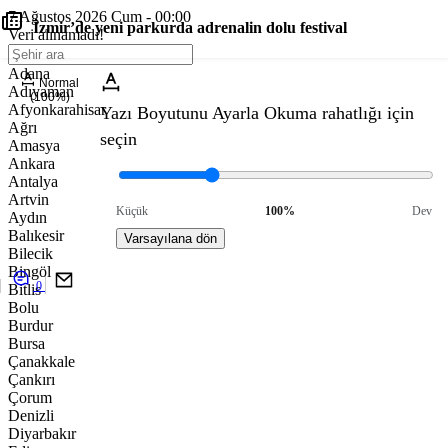
7 Ağustos 2026 Cum - 00:00
İzmir’de yeni parkurda adrenalin dolu festival
Veri alınamadı!
Adana
Normal
Adıyaman
(100%)
Afyonkarahisar
Yazı Boyutunu Ayarla
Okuma rahatlığı için
Ağrı
seçin
Amasya
Ankara
Antalya
Artvin
Küçük
100%
Dev
Aydın
Balıkesir
Varsayılana dön
Bilecik
Bingöl
0
Bitlis
Bolu
Burdur
Bursa
Çanakkale
Çankırı
Çorum
Denizli
Diyarbakır