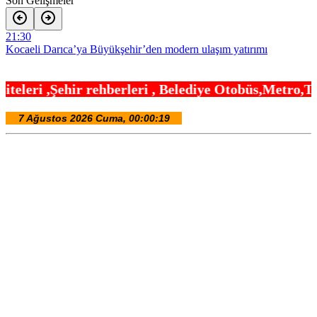
Son Gelişmeler
21:30
Kocaeli Darıca’ya Büyükşehir’den modern ulaşım yatırımı
21:24
leri , Belediye Otobüs,Metro,Tren saatleri ,Hasta
MGK’dan 8 maddelik bildiri… Terörsüz Türkiye, bölgesel güvenlik
ve Gazze mesajı
21:06
Yakıt barcı filosuna iki yeni gemi
21:00
Türk Tarih Kurumu’ndan tarihi içerikler tek platformda
20:54
Fındık alım fiyatları açıklandı… Alımlar 24 Ağustos’ta başlıyor
20:48
Carettalar yeni sezona hırslı başladı
20:42
Türkiye ile Vietnam arasında ‘hava’da yeni dönem… Sefer
kapasitesi artırıldı
20:36
Görevden uzaklaştırılan Utku Caner Çaykara hakkında tahliye