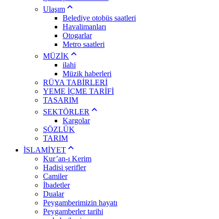
Ulaşım
Belediye otobüs saatleri
Havalimanları
Otogarlar
Metro saatleri
MÜZİK
ilahi
Müzik haberleri
RÜYA TABİRLERİ
YEME İÇME TARİFİ
TASARIM
SEKTÖRLER
Kargolar
SÖZLÜK
TARIM
İSLAMİYET
Kur’an-ı Kerim
Hadisi şerifler
Camiler
İbadetler
Dualar
Peygamberimizin hayatı
Peygamberler tarihi