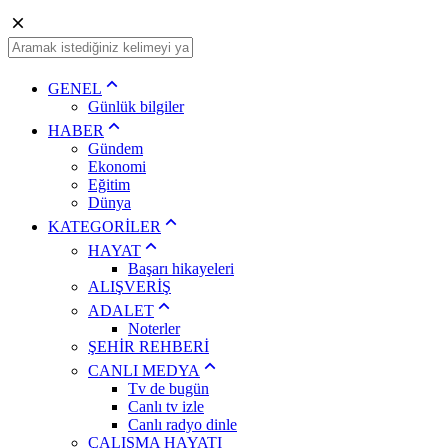
GENEL
Günlük bilgiler
HABER
Gündem
Ekonomi
Eğitim
Dünya
KATEGORİLER
HAYAT
Başarı hikayeleri
ALIŞVERİŞ
ADALET
Noterler
ŞEHİR REHBERİ
CANLI MEDYA
Tv de bugün
Canlı tv izle
Canlı radyo dinle
ÇALIŞMA HAYATI