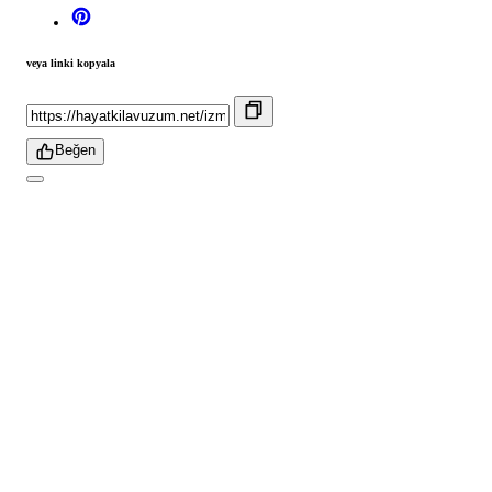
veya linki kopyala
Beğen