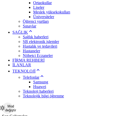
Ortaokullar
Liseler
Meslek yüksekokulları
Üniversiteler
Öğrenci yurtları
Sınavlar
SAĞLIK
Sağlık haberleri
SB elektronik işlemler
Hastalık ve tedavileri
Hastaneler
Nöbetçi Eczaneler
FİRMA REHBERİ
İLANLAR
TEKNOLOJİ
Telefonlar
Samsung
Huawei
Teknoloji haberleri
Teknolojik bilgi öğrenme
Mod
değiştir