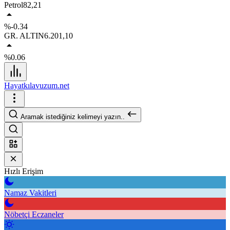
Petrol
82,21
%-0.34
GR. ALTIN
6.201,10
%0.06
Hayatkılavuzum.net
Aramak istediğiniz kelimeyi yazın..
Hızlı Erişim
Namaz Vakitleri
Nöbetçi Eczaneler