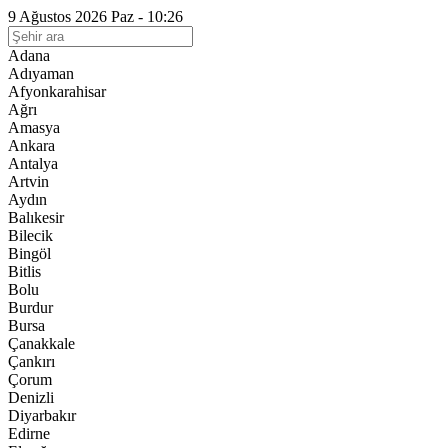
9 Ağustos 2026 Paz - 10:26
Adana
Adıyaman
Afyonkarahisar
Ağrı
Amasya
Ankara
Antalya
Artvin
Aydın
Balıkesir
Bilecik
Bingöl
Bitlis
Bolu
Burdur
Bursa
Çanakkale
Çankırı
Çorum
Denizli
Diyarbakır
Edirne