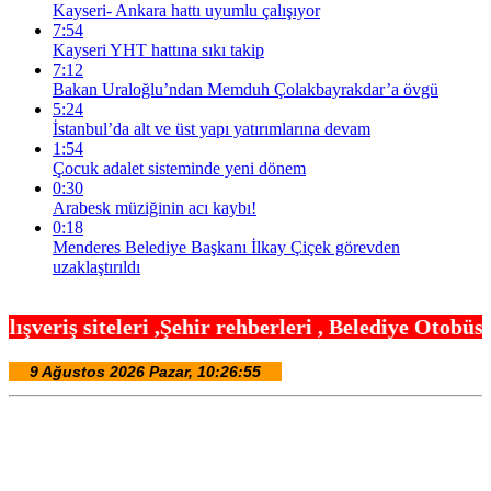
Kayseri- Ankara hattı uyumlu çalışıyor
7:54
Kayseri YHT hattına sıkı takip
7:12
Bakan Uraloğlu’ndan Memduh Çolakbayrakdar’a övgü
5:24
İstanbul’da alt ve üst yapı yatırımlarına devam
1:54
Çocuk adalet sisteminde yeni dönem
0:30
Arabesk müziğinin acı kaybı!
0:18
Menderes Belediye Başkanı İlkay Çiçek görevden
uzaklaştırıldı
hir rehberleri , Belediye Otobüs,Metro,Tren saatle