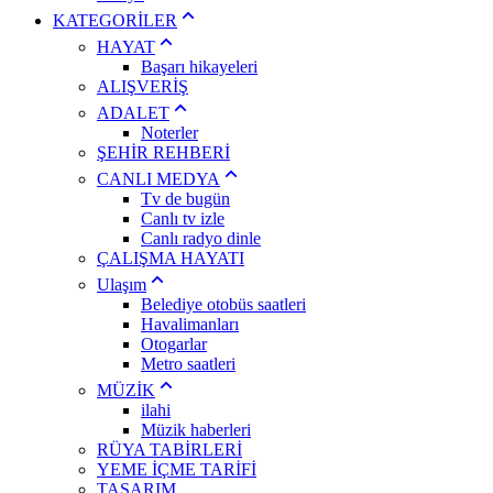
KATEGORİLER
HAYAT
Başarı hikayeleri
ALIŞVERİŞ
ADALET
Noterler
ŞEHİR REHBERİ
CANLI MEDYA
Tv de bugün
Canlı tv izle
Canlı radyo dinle
ÇALIŞMA HAYATI
Ulaşım
Belediye otobüs saatleri
Havalimanları
Otogarlar
Metro saatleri
MÜZİK
ilahi
Müzik haberleri
RÜYA TABİRLERİ
YEME İÇME TARİFİ
TASARIM