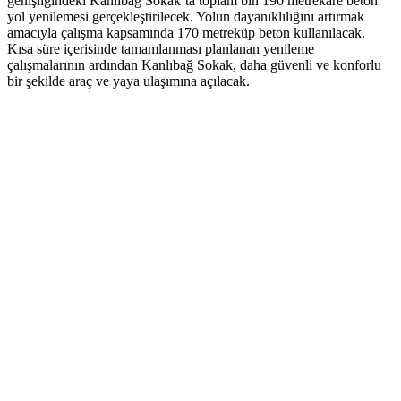
genişliğindeki Kanlıbağ Sokak’ta toplam bin 190 metrekare beton
yol yenilemesi gerçekleştirilecek. Yolun dayanıklılığını artırmak
amacıyla çalışma kapsamında 170 metreküp beton kullanılacak.
Kısa süre içerisinde tamamlanması planlanan yenileme
çalışmalarının ardından Kanlıbağ Sokak, daha güvenli ve konforlu
bir şekilde araç ve yaya ulaşımına açılacak.