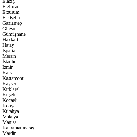
Elazığ
Erzincan
Erzurum
Eskişehir
Gaziantep
Giresun
Gümüşhane
Hakkari
Hatay
Isparta
Mersin
İstanbul
İzmir
Kars
Kastamonu
Kayseri
Kırklareli
Kırşehir
Kocaeli
Konya
Kütahya
Malatya
Manisa
Kahramanmaraş
Mardin