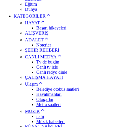
Eğitim
Dünya
KATEGORİLER
HAYAT
Başarı hikayeleri
ALIŞVERİŞ
ADALET
Noterler
ŞEHİR REHBERİ
CANLI MEDYA
Tv de bugün
Canlı tv izle
Canlı radyo dinle
ÇALIŞMA HAYATI
Ulaşım
Belediye otobüs saatleri
Havalimanları
Otogarlar
Metro saatleri
MÜZİK
ilahi
Müzik haberleri
RÜYA TABİRLERİ