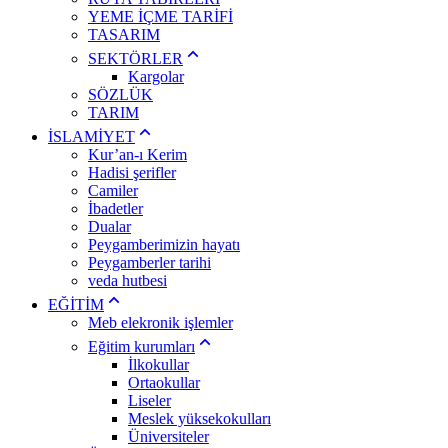
YEME İÇME TARİFİ
TASARIM
SEKTÖRLER
Kargolar
SÖZLÜK
TARIM
İSLAMİYET
Kur’an-ı Kerim
Hadisi şerifler
Camiler
İbadetler
Dualar
Peygamberimizin hayatı
Peygamberler tarihi
veda hutbesi
EĞİTİM
Meb elekronik işlemler
Eğitim kurumları
İlkokullar
Ortaokullar
Liseler
Meslek yüksekokulları
Üniversiteler