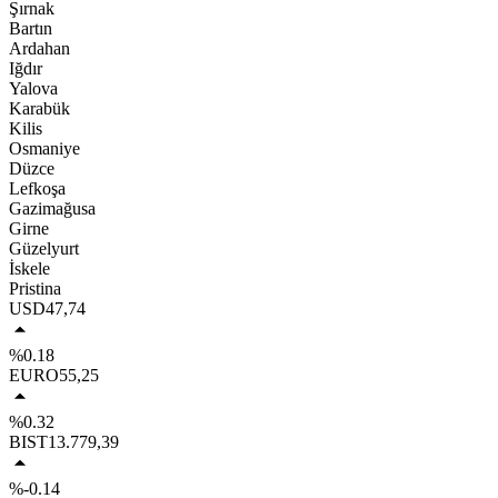
Şırnak
Bartın
Ardahan
Iğdır
Yalova
Karabük
Kilis
Osmaniye
Düzce
Lefkoşa
Gazimağusa
Girne
Güzelyurt
İskele
Pristina
USD
47,74
%0.18
EURO
55,25
%0.32
BIST
13.779,39
%-0.14