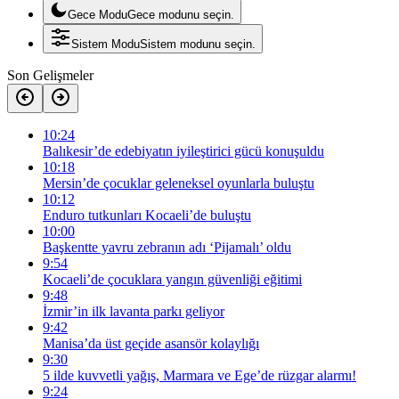
Gece Modu
Gece modunu seçin.
Sistem Modu
Sistem modunu seçin.
Son Gelişmeler
10:24
Balıkesir’de edebiyatın iyileştirici gücü konuşuldu
10:18
Mersin’de çocuklar geleneksel oyunlarla buluştu
10:12
Enduro tutkunları Kocaeli’de buluştu
10:00
Başkentte yavru zebranın adı ‘Pijamalı’ oldu
9:54
Kocaeli’de çocuklara yangın güvenliği eğitimi
9:48
İzmir’in ilk lavanta parkı geliyor
9:42
Manisa’da üst geçide asansör kolaylığı
9:30
5 ilde kuvvetli yağış, Marmara ve Ege’de rüzgar alarmı!
9:24