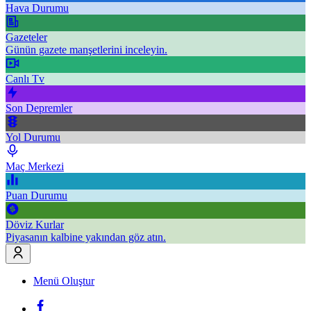
Hava Durumu
Gazeteler
Günün gazete manşetlerini inceleyin.
Canlı Tv
Son Depremler
Yol Durumu
Maç Merkezi
Puan Durumu
Döviz Kurlar
Piyasanın kalbine yakından göz atın.
Menü Oluştur