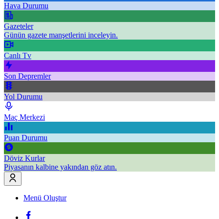
Hava Durumu
Gazeteler
Günün gazete manşetlerini inceleyin.
Canlı Tv
Son Depremler
Yol Durumu
Maç Merkezi
Puan Durumu
Döviz Kurlar
Piyasanın kalbine yakından göz atın.
Menü Oluştur