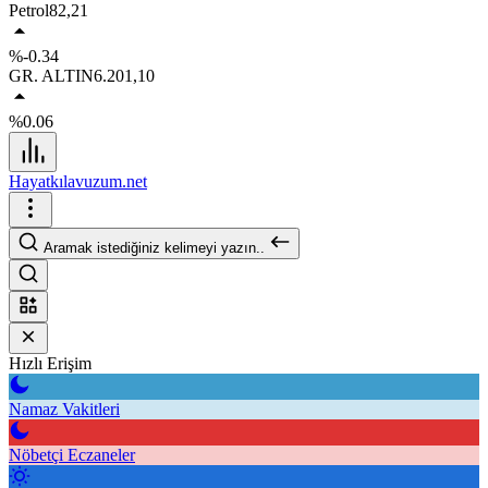
Petrol
82,21
%-0.34
GR. ALTIN
6.201,10
%0.06
Hayatkılavuzum.net
Aramak istediğiniz kelimeyi yazın..
Hızlı Erişim
Namaz Vakitleri
Nöbetçi Eczaneler