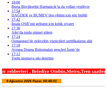
18:00
Bursa Büyükşehir Harmancık’ta da yolları yeniliyor
17:54
DAĞDER ve BUMEV’den eğitim için güç birliği
17:42
İpsala OSB’nin gelişimi için kritik ziyaret
17:30
Ağrı’da toplu sünnet şöleni
17:24
Osmangazi’de geleceğin yüzücüleri sertifikalarını aldı
17:18
Avrupa Drama Buluşmaları gençleri İzmir’de
17:12
Toplu taşımaya sıkı denetim
lediye Otobüs,Metro,Tren saatleri ,Hastaneler, Oku