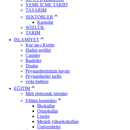
YEME İÇME TARİFİ
TASARIM
SEKTÖRLER
Kargolar
SÖZLÜK
TARIM
İSLAMİYET
Kur’an-ı Kerim
Hadisi şerifler
Camiler
İbadetler
Dualar
Peygamberimizin hayatı
Peygamberler tarihi
veda hutbesi
EĞİTİM
Meb elekronik işlemler
Eğitim kurumları
İlkokullar
Ortaokullar
Liseler
Meslek yüksekokulları
Üniversiteler