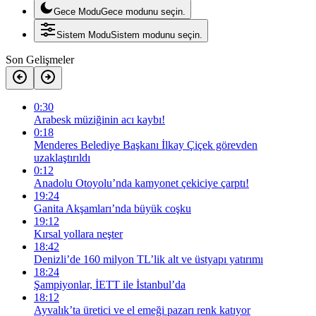
Gece Modu
Gece modunu seçin.
Sistem Modu
Sistem modunu seçin.
Son Gelişmeler
0:30
Arabesk müziğinin acı kaybı!
0:18
Menderes Belediye Başkanı İlkay Çiçek görevden
uzaklaştırıldı
0:12
Anadolu Otoyolu’nda kamyonet çekiciye çarptı!
19:24
Ganita Akşamları’nda büyük coşku
19:12
Kırsal yollara neşter
18:42
Denizli’de 160 milyon TL’lik alt ve üstyapı yatırımı
18:24
Şampiyonlar, İETT ile İstanbul’da
18:12
Ayvalık’ta üretici ve el emeği pazarı renk katıyor