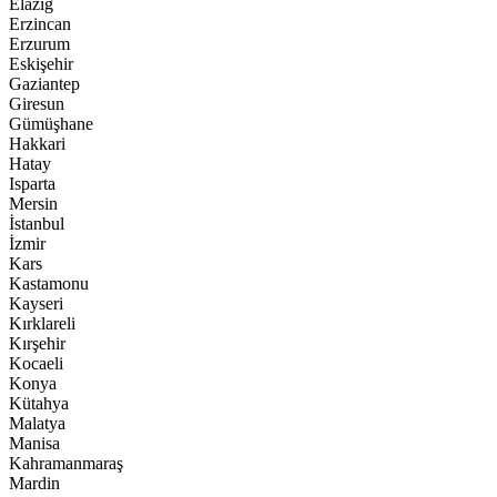
Elazığ
Erzincan
Erzurum
Eskişehir
Gaziantep
Giresun
Gümüşhane
Hakkari
Hatay
Isparta
Mersin
İstanbul
İzmir
Kars
Kastamonu
Kayseri
Kırklareli
Kırşehir
Kocaeli
Konya
Kütahya
Malatya
Manisa
Kahramanmaraş
Mardin