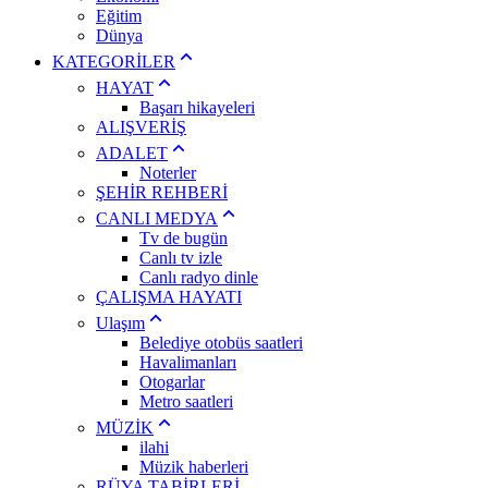
Eğitim
Dünya
KATEGORİLER
HAYAT
Başarı hikayeleri
ALIŞVERİŞ
ADALET
Noterler
ŞEHİR REHBERİ
CANLI MEDYA
Tv de bugün
Canlı tv izle
Canlı radyo dinle
ÇALIŞMA HAYATI
Ulaşım
Belediye otobüs saatleri
Havalimanları
Otogarlar
Metro saatleri
MÜZİK
ilahi
Müzik haberleri
RÜYA TABİRLERİ