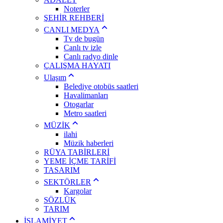
Noterler
ŞEHİR REHBERİ
CANLI MEDYA
Tv de bugün
Canlı tv izle
Canlı radyo dinle
ÇALIŞMA HAYATI
Ulaşım
Belediye otobüs saatleri
Havalimanları
Otogarlar
Metro saatleri
MÜZİK
ilahi
Müzik haberleri
RÜYA TABİRLERİ
YEME İÇME TARİFİ
TASARIM
SEKTÖRLER
Kargolar
SÖZLÜK
TARIM
İSLAMİYET