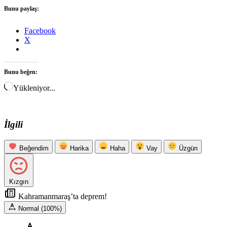
Bunu paylaş:
Facebook
X
Bunu beğen:
Yükleniyor...
İlgili
Beğendim
Harika
Haha
Vay
Üzgün
Kızgın
Kahramanmaraş’ta deprem!
Normal (100%)