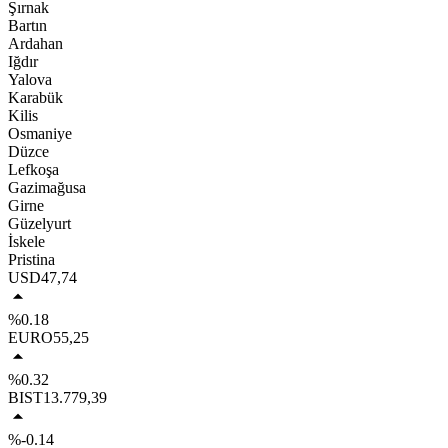
Şırnak
Bartın
Ardahan
Iğdır
Yalova
Karabük
Kilis
Osmaniye
Düzce
Lefkoşa
Gazimağusa
Girne
Güzelyurt
İskele
Pristina
USD
47,74
%0.18
EURO
55,25
%0.32
BIST
13.779,39
%-0.14