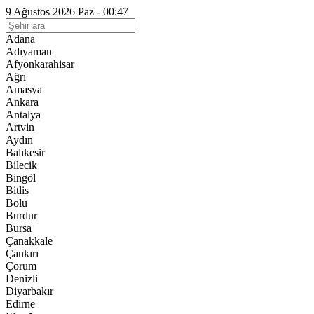
9 Ağustos 2026 Paz - 00:47
Adana
Adıyaman
Afyonkarahisar
Ağrı
Amasya
Ankara
Antalya
Artvin
Aydın
Balıkesir
Bilecik
Bingöl
Bitlis
Bolu
Burdur
Bursa
Çanakkale
Çankırı
Çorum
Denizli
Diyarbakır
Edirne